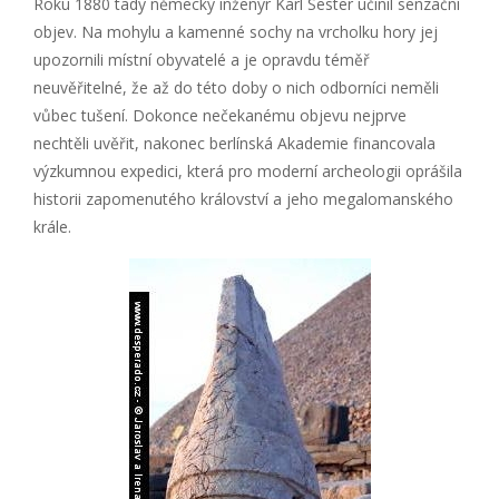
Roku 1880 tady německý inženýr Karl Sester učinil senzační
objev. Na mohylu a kamenné sochy na vrcholku hory jej
upozornili místní obyvatelé a je opravdu téměř
neuvěřitelné, že až do této doby o nich odborníci neměli
vůbec tušení. Dokonce nečekanému objevu nejprve
nechtěli uvěřit, nakonec berlínská Akademie financovala
výzkumnou expedici, která pro moderní archeologii oprášila
historii zapomenutého království a jeho megalomanského
krále.