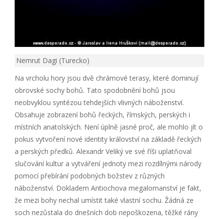
Nemrut Dagi (Turecko)
Na vrcholu hory jsou dvě chrámové terasy, které dominují
obrovské sochy bohů. Tato spodobnění bohů jsou
neobvyklou syntézou tehdejších vlivných náboženství.
Obsahuje zobrazení bohů řeckých, římských, perských i
místních anatolských. Není úplně jasné proč, ale mohlo jít o
pokus vytvoření nové identity království na základě řeckých
a perských předků. Alexandr Veliký ve své říši uplatňoval
slučování kultur a vytváření jednoty mezi rozdílnými národy
pomocí přebírání podobných božstev z různých
náboženství. Dokladem Antiochova megalomanství je fakt,
že mezi bohy nechal umístit také vlastní sochu. Žádná ze
soch nezůstala do dnešních dob nepoškozena, těžké rány