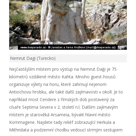
Nemrut Dagi (Turecko)
Nejčastějším místem pro výstup na Nemrut Daği je 75
kilometrů vzdálené město Kahta. Mnoho guest-housů
organizuje výlety na horu, které zahrnují nejenom
Antiochovu hrobku, ale také další zajímavosti v okolí. Je to
například most Cendere z římských dob postavený za
císaře Septima Severa v 2. století n.l. Dalším zajímavým
místem je starověká Arsameia, bývalé hlavní město
Kommagene. Najdete tady reliéf zobrazující Herkula a
Mithridata a podzemní chodbu vedoucí strmým sestupem