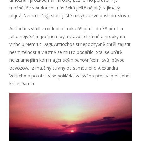
možné, že v budoucnu nás čeká ještě nějaký zajímavý
objev, Nemrut Daği stále ještě nevyřkla své poslední slovo.
Antiochos vládl v období od roku 69 př.n.l. do 38 př.n.l. a
jeho největším počinem byla stavba chrámů a hrobky na
vrcholu Nemrut Dagi. Antiochos si nepochybně chtěl zajistit
nesmrtelnost a vlastně se mu to podařilo. Stal se určitě
nejznámějším kommagenským panovníkem. Svůj původ
odvozoval z matčiny strany od samotného Alexandra
Velikého a po otci zase pokládal za svého předka perského
krále Dareia.