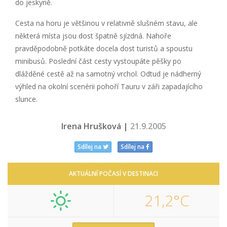
do jeskyně.
Cesta na horu je většinou v relativně slušném stavu, ale
některá místa jsou dost špatně sjízdná. Nahoře
pravděpodobně potkáte docela dost turistů a spoustu
minibusů. Poslední část cesty vystoupáte pěšky po
dlážděné cestě až na samotný vrchol. Odtud je nádherný
výhled na okolní scenérii pohoří Tauru v záři zapadajícího
slunce.
Irena Hrušková |
21.9.2005
Sdílej na
Sdílej na
AKTUÁLNÍ POČASÍ V DESTINACI
21,2°C