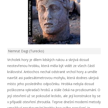
Nemrut Dagi (Turecko)
Vrcholek hory je dílem lidských rukou a skrývá dosud
neotevřenou hrobku, která měla být vidět ze všech částí
království. Antiochos nechal odstranit vrchol hory a uměle
navršit asi padesátimetrovou mohylu, která dodnes ukrývá
místo jeho posledního odpočinku. Hrobka nebyla dosud
poškozena vykradači hrobů a stále čeká na prozkoumání. O
její otevření už se pokoušel leckdo, ale její konstrukce by se
v případě otevření zhroutila. Teprve dnešní moderní metody
umožňují prozkoumání hrobky bez jejího porušení. Je