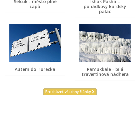
Selcuk - město plné
Ishak Pasha –
čápů
pohádkový kurdský
palác
Autem do Turecka
Pamukkale - bílá
travertinová nádhera
Procházet všechny články