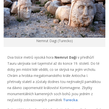
Nemrut Dagi (Turecko)
Dva tisíce metrů vysoká hora
Nemrut Daği
v předhůří
Tauru ukrývala své tajemství až do konce 19. století. Do té
doby jen místní lidé věděli, co se skrývá na jejím vrcholu.
Chrám a hrobka megalomanského krále Antiocha I.
přetrvaly staletí a zůstaly dodnes tou nejtrvalejší památkou
na dávno zapomenuté království Kommagene. Zbytky
monumentálních kamenných soch bohů jsou jedním z
nejčastěji zobrazovaných památek
Turecka
.