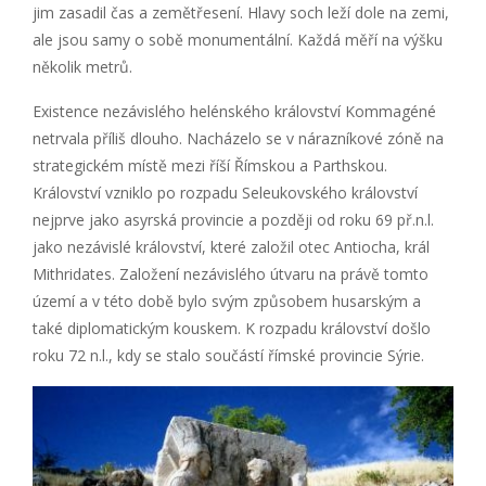
jim zasadil čas a zemětřesení. Hlavy soch leží dole na zemi,
ale jsou samy o sobě monumentální. Každá měří na výšku
několik metrů.
Existence nezávislého helénského království Kommagéné
netrvala příliš dlouho. Nacházelo se v nárazníkové zóně na
strategickém místě mezi říší Římskou a Parthskou.
Království vzniklo po rozpadu Seleukovského království
nejprve jako asyrská provincie a později od roku 69 př.n.l.
jako nezávislé království, které založil otec Antiocha, král
Mithridates. Založení nezávislého útvaru na právě tomto
území a v této době bylo svým způsobem husarským a
také diplomatickým kouskem. K rozpadu království došlo
roku 72 n.l., kdy se stalo součástí římské provincie Sýrie.