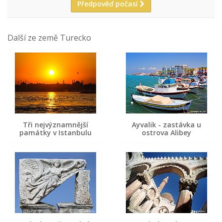
Předpověď počasí
Další ze země Turecko
Tři nejvýznamnější
Ayvalik - zastávka u
památky v Istanbulu
ostrova Alibey