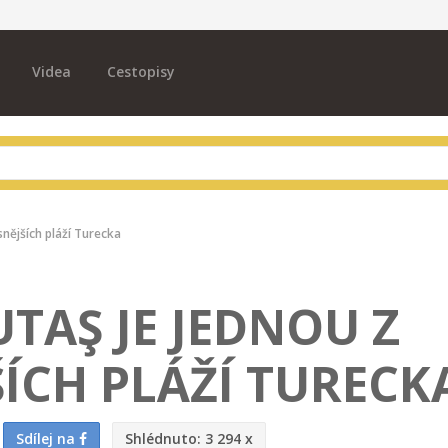
Videa
Cestopisy
snějších pláží Turecka
TAŞ JE JEDNOU Z
ÍCH PLÁŽÍ TURECK
Sdílej na
Shlédnuto:
3 294 x