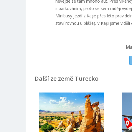
nevejde se tam mnoho aut. Přes víkendy 
s parkováním, proto se sem raději vydej
Minibusy jezdí z Kaşe přes léto pravidel
staví rovnou u pláže). V Kaşi jsme viděli
Ma
Další ze země Turecko