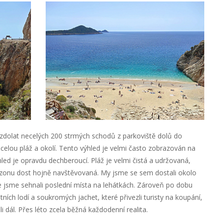
 zdolat necelých 200 strmých schodů z parkoviště dolů do
 celou pláž a okolí. Tento výhled je velmi často zobrazován na
ýhled je opravdu dechberoucí. Pláž je velmi čistá a udržovaná,
sezonu dost hojně navštěvovaná. My jsme se sem dostali okolo
že jsme sehnali poslední místa na lehátkách. Zároveň po dobu
tních lodí a soukromých jachet, které přivezli turisty na koupání,
i dál. Přes léto zcela běžná každodenní realita.