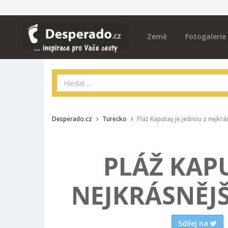
Země
Fotogalerie
Desperado.cz
Turecko
Pláž Kaputaş je jednou z nejkrá
PLÁŽ KAPU
NEJKRÁSNĚJŠ
Sdílej na