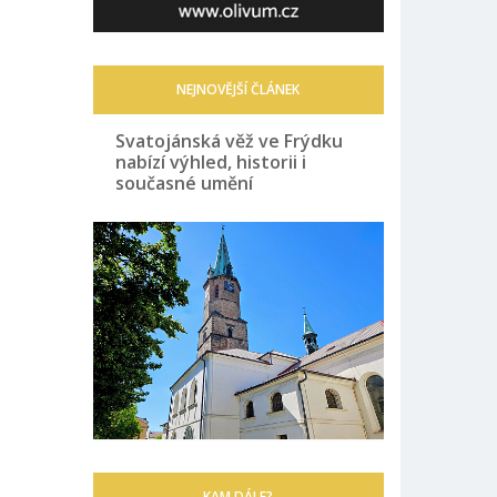
NEJNOVĚJŠÍ ČLÁNEK
Svatojánská věž ve Frýdku
nabízí výhled, historii i
současné umění
KAM DÁLE?