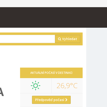
Vyhledat
AKTUÁLNÍ POČASÍ V DESTINACI
26,9°C
A
Předpověď počasí