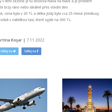
v letní sezoně je tu doslova hlava na hlavě a je problém
te brzy ráno nebo ideálně přes všední den.
ně, cena byla v 20 TL a délka jízdy byla cca 25 minut (minibusy
 ceduli s nabídkou taxi, které vyjde na 300 TL.
rtina Koşar |
7.11.2022
Sdílej na
Sdílej na