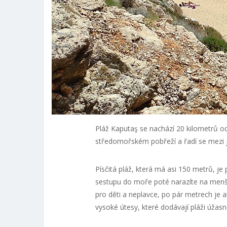
Pláž Kaputaş se nachází 20 kilometrů 
středomořském pobřeží a řadí se mezi j
Písčitá pláž, která má asi 150 metrů, 
sestupu do moře poté narazíte na menší
pro děti a neplavce, po pár metrech je a
vysoké útesy, které dodávají pláži úžas