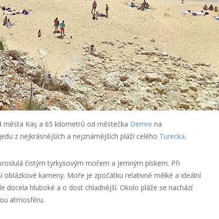
od města Kaş a 65 kilometrů od městečka
Demre
na
edu z nejkrásnějších a nejznámějších pláží celého
Turecka
.
je proslulá čistým tyrkysovým mořem a jemným pískem. Při
 oblázkové kameny. Moře je zpočátku relativně mělké a ideální
le docela hluboké a o dost chladnější. Okolo pláže se nachází
nou atmosféru.