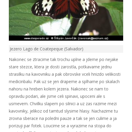
Jezero Lago de Coatepeque (Salvador)
Nakonec se ztracime tak trochu uplne a jdeme po nejake
stare stezce, ktera je dosti zarostla, potkavame jednu
strasilku na kavovniku a pak obrovske vceli hnizdo velikosti
medicinbalu. Pak uz se jen drapeme a splhame po skalach
nahoru na hreben kolem jezera. Nakonec se nam to
opravdu podari, ale jsme celi spinavi, upoceni ale s
usmevem. Chvilku slapem po silnici a uz zas razime mezi
kavovniky, jelikoz od tamtud slysime hlasy. Nachazime tu
zrovna sberace na poledni pauze a tak se jen culime a ja
porizuji par fotek. Loucime se a vyrazime na stopa do