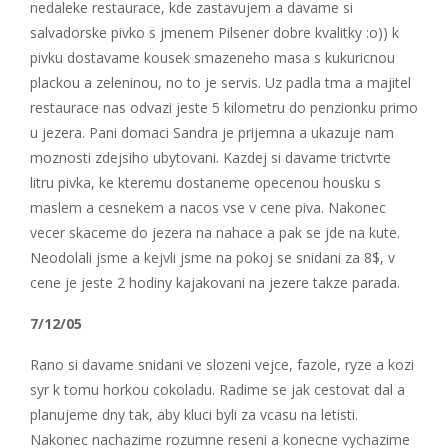
nedaleke restaurace, kde zastavujem a davame si
salvadorske pivko s jmenem Pilsener dobre kvalitky :o)) k
pivku dostavame kousek smazeneho masa s kukuricnou
plackou a zeleninou, no to je servis. Uz padla tma a majitel
restaurace nas odvazi jeste 5 kilometru do penzionku primo
u jezera. Pani domaci Sandra je prijemna a ukazuje nam
moznosti zdejsiho ubytovani. Kazdej si davame trictvrte
litru pivka, ke kteremu dostaneme opecenou housku s
maslem a cesnekem a nacos vse v cene piva. Nakonec
vecer skaceme do jezera na nahace a pak se jde na kute.
Neodolali jsme a kejvli jsme na pokoj se snidani za 8$, v
cene je jeste 2 hodiny kajakovani na jezere takze parada.
7/12/05
Rano si davame snidani ve slozeni vejce, fazole, ryze a kozi
syr k tomu horkou cokoladu. Radime se jak cestovat dal a
planujeme dny tak, aby kluci byli za vcasu na letisti.
Nakonec nachazime rozumne reseni a konecne vychazime