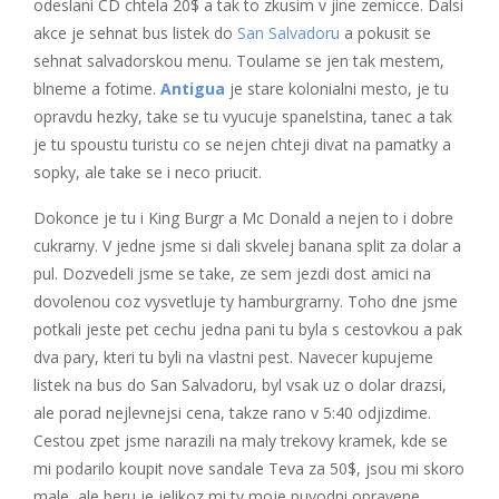
odeslani CD chtela 20$ a tak to zkusim v jine zemicce. Dalsi
akce je sehnat bus listek do
San Salvadoru
a pokusit se
sehnat salvadorskou menu. Toulame se jen tak mestem,
blneme a fotime.
Antigua
je stare kolonialni mesto, je tu
opravdu hezky, take se tu vyucuje spanelstina, tanec a tak
je tu spoustu turistu co se nejen chteji divat na pamatky a
sopky, ale take se i neco priucit.
Dokonce je tu i King Burgr a Mc Donald a nejen to i dobre
cukrarny. V jedne jsme si dali skvelej banana split za dolar a
pul. Dozvedeli jsme se take, ze sem jezdi dost amici na
dovolenou coz vysvetluje ty hamburgrarny. Toho dne jsme
potkali jeste pet cechu jedna pani tu byla s cestovkou a pak
dva pary, kteri tu byli na vlastni pest. Navecer kupujeme
listek na bus do San Salvadoru, byl vsak uz o dolar drazsi,
ale porad nejlevnejsi cena, takze rano v 5:40 odjizdime.
Cestou zpet jsme narazili na maly trekovy kramek, kde se
mi podarilo koupit nove sandale Teva za 50$, jsou mi skoro
male, ale beru je jelikoz mi ty moje puvodni opravene