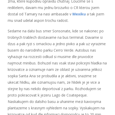
zrna, ktere kupodivu opravdu chutnaj. Loucime se s
reditelem, davam mu jednu brozurko o CR kterou jsem
dostal od Tamary na nasi ambasade v
Mexiku
a tak jsem
mu snad udelal aspon trochu radost.
Sedame na dalsi bus smer Sonsonate, kde se nakonec po
trobnych trablech dostavame na bus terminal. Davame si
dzus a pak ryzi s omackou a jedno pivko a pak uz vyrazime
busem do narodniho parku Cerro Verde. Autobus nas
vyhazuje na rozcesti odkud si musime dle pruvodce
najmout minibus. Bohuzel nas vsak stavi policejni hladka na
krizovatce a oznamuje nam ze oblast je uzvarena jelikoz
sopka Santa Ana se probudila a je aktivni, snazime se
ukecat hlidku, ale oznamujou nam, ze hlidek je je vice a
stejne by nas nekdo deportoval z parku. Rozhodujem se
proto pokracovat k jezeru Lago de Coatepeque.
Naskakujem do dalsiho basu a uhanime mezi kavovyma
plantazeme s krasnym vyhledem na sopky. Vyskakujem na
krizovatce od kud dle informaci domorodcu je to 20 min