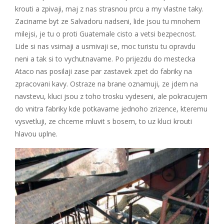
krouti a zpivaji, maj z nas strasnou prcu a my vlastne taky.
Zaciname byt ze Salvadoru nadseni, lide jsou tu mnohem
milejsi, je tu o proti Guatemale cisto a vetsi bezpecnost.
Lide si nas vsimaji a usmivaji se, moc turistu tu opravdu
neni a tak si to vychutnavame. Po prijezdu do mestecka
Ataco nas posilaji zase par zastavek zpet do fabriky na
zpracovani kavy. Ostraze na brane oznamuji, ze jdem na
navstevu, kluci jsou z toho trosku vydeseni, ale pokracujem
do vnitra fabriky kde potkavame jednoho zrizence, kteremu
vysvetluji, ze chceme mluvit s bosem, to uz kluci krouti
hlavou uplne.