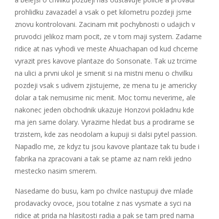
prohlidku zavazadel a vsak o pet kilometru pozdeji jsme
znovu kontrolovani. Zacinam mit pochybnosti o udajich v
pruvodci jelikoz mam pocit, ze v tom maji system. Zadame
ridice at nas vyhodi ve meste Ahuachapan od kud chceme
vyrazit pres kavove plantaze do Sonsonate. Tak uz trcime
na ulici a prvni ukol je smenit si na mistni menu o chvilku
pozdeji vsak s udivem zjistujeme, ze mena tu je americky
dolar a tak nemusime nic menit. Moc tomu neverime, ale
nakonec jeden obchodnik ukazuje Honzovi pokladnu kde
ma jen same dolary. Vyrazime hledat bus a prodirame se
trzistem, kde zas neodolam a kupuji si dalsi pytel passion.
Napadlo me, ze kdyz tu jsou kavove plantaze tak tu bude i
fabrika na zpracovani a tak se ptame az nam rekli jedno
mestecko nasim smerem.
Nasedame do busu, kam po chvilce nastupuji dve mlade
prodavacky ovoce, jsou totalne z nas vysmate a syci na
ridice at prida na hlasitosti radia a pak se tam pred nama