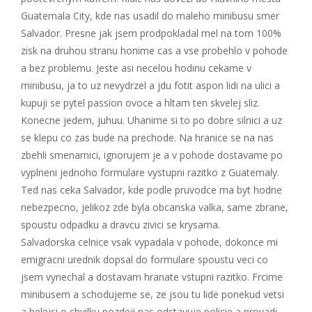
Guatemala City, kde nas usadil do maleho minibusu smer
Salvador. Presne jak jsem prodpokladal mel na tom 100%
zisk na druhou stranu honime cas a vse probehlo v pohode
a bez problemu. Jeste asi necelou hodinu cekame v
minibusu, ja to uz nevydrzel a jdu fotit aspon lidi na ulici a
kupuji se pytel passion ovoce a hltam ten skvelej sliz.
Konecne jedem, juhuu. Uhanime si to po dobre silnici a uz
se klepu co zas bude na prechode. Na hranice se na nas
zbehli smenarnici, ignorujem je a v pohode dostavame po
vyplneni jednoho formulare vystupni razitko z Guatemaly.
Ted nas ceka Salvador, kde podle pruvodce ma byt hodne
nebezpecno, jelikoz zde byla obcanska valka, same zbrane,
spoustu odpadku a dravcu zivici se krysama.
Salvadorska celnice vsak vypadala v pohode, dokonce mi
emigracni urednik dopsal do formulare spoustu veci co
jsem vynechal a dostavam hranate vstupni razitko. Frcime
minibusem a schodujeme se, ze jsou tu lide ponekud vetsi
a belejsi o chvilku pozdeji nas odstavuje policie a provadi