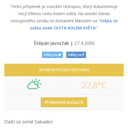
Tento příspěvek je součástí cestopisu, který dokumentuje
mojí tříletou cestu kolem světa. Na úvodní článek
cestopisného seriálu se dostanete kliknutím na "
Stěpa ze
světa aneb CESTA KOLEM SVĚTA
".
Štěpán Javorčák |
27.4.2006
Sdílej na
Sdílej na
AKTUÁLNÍ POČASÍ V DESTINACI
22,8°C
Předpověď počasí
Další ze země Salvador