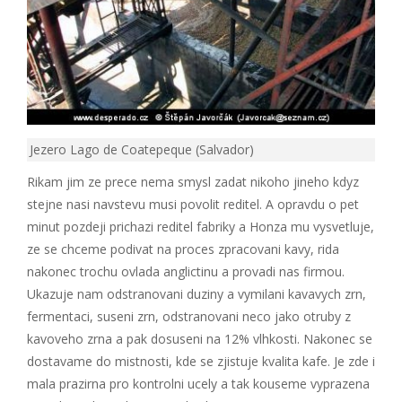
Jezero Lago de Coatepeque (Salvador)
Rikam jim ze prece nema smysl zadat nikoho jineho kdyz
stejne nasi navstevu musi povolit reditel. A opravdu o pet
minut pozdeji prichazi reditel fabriky a Honza mu vysvetluje,
ze se chceme podivat na proces zpracovani kavy, rida
nakonec trochu ovlada anglictinu a provadi nas firmou.
Ukazuje nam odstranovani duziny a vymilani kavavych zrn,
fermentaci, suseni zrn, odstranovani neco jako otruby z
kavoveho zrna a pak dosuseni na 12% vlhkosti. Nakonec se
dostavame do mistnosti, kde se zjistuje kvalita kafe. Je zde i
mala prazirna pro kontrolni ucely a tak kouseme vyprazena