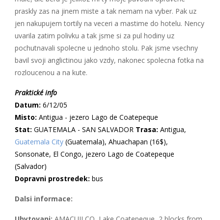
praskly zas na jinem miste a tak nemam na vyber. Pak uz
jen nakupujem tortily na veceri a mastime do hotelu. Nency
uvarila zatim polivku a tak jsme si za pul hodiny uz
pochutnavali spolecne u jednoho stolu. Pak jsme vsechny
bavil svoji anglictinou jako vzdy, nakonec spolecna fotka na
rozloucenou a na kute.
Praktické info
Datum:
6/12/05
Misto:
Antigua - jezero Lago de Coatepeque
Stat:
GUATEMALA - SAN SALVADOR
Trasa:
Antigua,
Guatemala City
(Guatemala), Ahuachapan (16$),
Sonsonate, El Congo, jezero Lago de Coatepeque
(Salvador)
Dopravni prostredek:
bus
Dalsi informace:
Ubytovani:
AMACUILCO, Lake Coatepeque, 2 blocks from