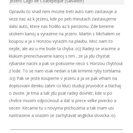
Jezero Lago de Coatepeque (Salvador)
Opravdu to snad neni mozne treti auto nam zastavuje a
veze nas az k jezeru, kde po peti minutach zastavujeme
dalsi auto, ktere nas hodilo az k penzionu. Zde bereme
utokem kanoj a vyrazime na jezero. Martin s Michalem se
koupou a ja s Honzou vyrazim na plavbu. Moc nam to
nejde, ale asi u me bude ta chyba :o)) Radeji se vracime a
klukum prenechavame kanoj s tim , ze ja jdu chystat
rybarske nacini a pak se pokusime neco s Honzou chytnout
z lode. To se nam vsak nedari a tak krmime ryby tortilama
:o)) Pak se jeste koupeme v jezeru a ja se pak vrham na
dopisovani deniku zatim co kluci studuji pruvodce a tlachaj
o zivote. Je tma a tak jdu psat radeji dovnitr, kde si po
chvilce musim odpocinout a dat si prece velke pivecko a
veceri. Kecame tu s novyma prichozima a tak mam usi
nastrazene a snazim se zachytavat anglicka slovicka :o)
_______________________________________________________________