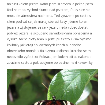
na turu kolem jezera. Rano jsem si privstal a pekne jsem
fotil na molu vychod slunce nad jezerem, fotky sice nic
moc, ale atmosfera nadherna. Ted vyrazime po ceste s
cilem podivat se jak makaj sberaci kavy. Jdeme kolem
jezera a zjistujeme, ze se k jezeru neda vubec dostat,
pobrezi jezera je skoupeno salvadorskyma bohacema a
vysoke zdene ploty brani k pristupu.Cestou vsak vydime
kolibriky jak letaji po kvetnatych kerich a jednoho
obrovskeho motyla s fialovyma kridlama, ktereho se mi
nepovedlo vyfotit :o( Pokracujem kolem zdi az nakonec
ztracime cestu a pokracujeme po pesine mezi kavovniky.