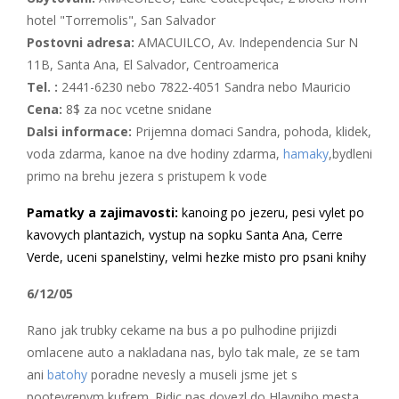
hotel "Torremolis", San Salvador
Postovni adresa:
AMACUILCO, Av. Independencia Sur N
11B, Santa Ana, El Salvador, Centroamerica
Tel. :
2441-6230 nebo 7822-4051 Sandra nebo Mauricio
Cena:
8$ za noc vcetne snidane
Dalsi informace:
Prijemna domaci Sandra, pohoda, klidek,
voda zdarma, kanoe na dve hodiny zdarma,
hamaky
,bydleni
primo na brehu jezera s pristupem k vode
Pamatky a zajimavosti:
kanoing po jezeru, pesi vylet po
kavovych plantazich, vystup na sopku Santa Ana, Cerre
Verde, uceni spanelstiny, velmi hezke misto pro psani knihy
6/12/05
Rano jak trubky cekame na bus a po pulhodine prijizdi
omlacene auto a nakladana nas, bylo tak male, ze se tam
ani
batohy
poradne nevesly a museli jsme jet s
pootevrenym kufrem. Ridic nas dovezl do Hlavniho mesta