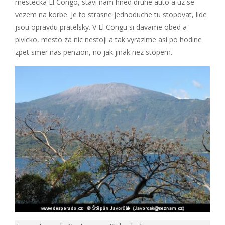
mestecka El Congo, stavi nam hned druhe auto a uz se
vezem na korbe. Je to strasne jednoduche tu stopovat, lide
jsou opravdu pratelsky. V El Congu si davame obed a
pivicko, mesto za nic nestoji a tak vyrazime asi po hodine
zpet smer nas penzion, no jak jinak nez stopem.