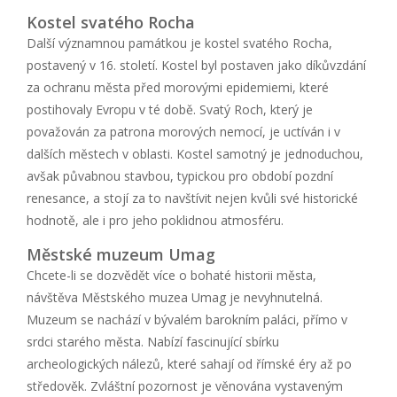
Kostel svatého Rocha
Další významnou památkou je kostel svatého Rocha,
postavený v 16. století. Kostel byl postaven jako díkůvzdání
za ochranu města před morovými epidemiemi, které
postihovaly Evropu v té době. Svatý Roch, který je
považován za patrona morových nemocí, je uctíván i v
dalších městech v oblasti. Kostel samotný je jednoduchou,
avšak půvabnou stavbou, typickou pro období pozdní
renesance, a stojí za to navštívit nejen kvůli své historické
hodnotě, ale i pro jeho poklidnou atmosféru.
Městské muzeum Umag
Chcete-li se dozvědět více o bohaté historii města,
návštěva Městského muzea Umag je nevyhnutelná.
Muzeum se nachází v bývalém barokním paláci, přímo v
srdci starého města. Nabízí fascinující sbírku
archeologických nálezů, které sahají od římské éry až po
středověk. Zvláštní pozornost je věnována vystaveným