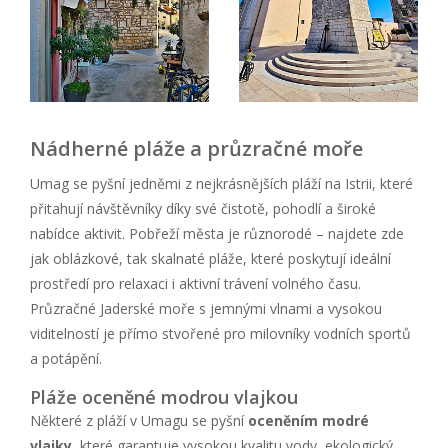
Nádherné pláže a průzračné moře
Umag se pyšní jedněmi z nejkrásnějších pláží na Istrii, které
přitahují návštěvníky díky své čistotě, pohodlí a široké
nabídce aktivit. Pobřeží města je různorodé – najdete zde
jak oblázkové, tak skalnaté pláže, které poskytují ideální
prostředí pro relaxaci i aktivní trávení volného času.
Průzračné Jaderské moře s jemnými vlnami a vysokou
viditelností je přímo stvořené pro milovníky vodních sportů
a potápění.
Pláže oceněné modrou vlajkou
Některé z pláží v Umagu se pyšní
oceněním modré
vlajky
, které garantuje vysokou kvalitu vody, ekologický