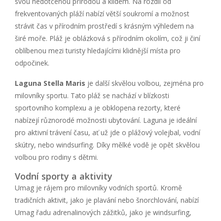
svou nedotčenou přírodou a klidem. Na rozdíl od
frekventovaných pláží nabízí větší soukromí a možnost
strávit čas v přírodním prostředí s krásným výhledem na
širé moře. Pláž je oblázková s přírodním okolím, což ji činí
oblíbenou mezi turisty hledajícími klidnější místa pro
odpočinek.
Laguna Stella Maris
je další skvělou volbou, zejména pro
milovníky sportu. Tato pláž se nachází v blízkosti
sportovního komplexu a je obklopena rezorty, které
nabízejí různorodé možnosti ubytování. Laguna je ideální
pro aktivní trávení času, ať už jde o plážový volejbal, vodní
skútry, nebo windsurfing. Díky mělké vodě je opět skvělou
volbou pro rodiny s dětmi.
Vodní sporty a aktivity
Umag je rájem pro milovníky vodních sportů. Kromě
tradičních aktivit, jako je plavání nebo šnorchlování, nabízí
Umag řadu adrenalinových zážitků, jako je windsurfing,