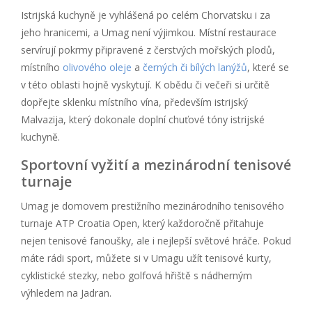
Istrijská kuchyně je vyhlášená po celém Chorvatsku i za
jeho hranicemi, a Umag není výjimkou. Místní restaurace
servírují pokrmy připravené z čerstvých mořských plodů,
místního
olivového oleje
a
černých či bílých lanýžů
, které se
v této oblasti hojně vyskytují. K obědu či večeři si určitě
dopřejte sklenku místního vína, především istrijský
Malvazija, který dokonale doplní chuťové tóny istrijské
kuchyně.
Sportovní vyžití a mezinárodní tenisové
turnaje
Umag je domovem prestižního mezinárodního tenisového
turnaje ATP Croatia Open, který každoročně přitahuje
nejen tenisové fanoušky, ale i nejlepší světové hráče. Pokud
máte rádi sport, můžete si v Umagu užít tenisové kurty,
cyklistické stezky, nebo golfová hřiště s nádherným
výhledem na Jadran.