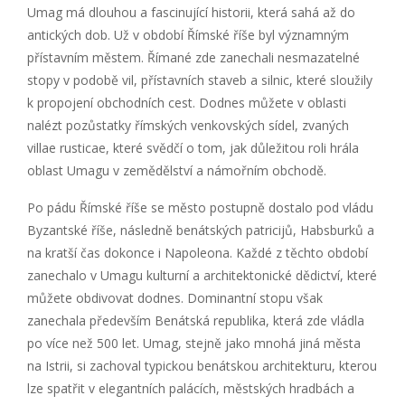
Umag má dlouhou a fascinující historii, která sahá až do
antických dob. Už v období Římské říše byl významným
přístavním městem. Římané zde zanechali nesmazatelné
stopy v podobě vil, přístavních staveb a silnic, které sloužily
k propojení obchodních cest. Dodnes můžete v oblasti
nalézt pozůstatky římských venkovských sídel, zvaných
villae rusticae, které svědčí o tom, jak důležitou roli hrála
oblast Umagu v zemědělství a námořním obchodě.
Po pádu Římské říše se město postupně dostalo pod vládu
Byzantské říše, následně benátských patricijů, Habsburků a
na kratší čas dokonce i Napoleona. Každé z těchto období
zanechalo v Umagu kulturní a architektonické dědictví, které
můžete obdivovat dodnes. Dominantní stopu však
zanechala především Benátská republika, která zde vládla
po více než 500 let. Umag, stejně jako mnohá jiná města
na Istrii, si zachoval typickou benátskou architekturu, kterou
lze spatřit v elegantních palácích, městských hradbách a