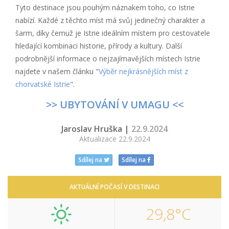
Tyto destinace jsou pouhým náznakem toho, co Istrie
nabízí. Každé z těchto míst má svůj jedinečný charakter a
šarm, díky čemuž je Istrie ideálním místem pro cestovatele
hledající kombinaci historie, přírody a kultury. Další
podrobnější informace o nejzajímavějších místech Istrie
najdete v našem článku "
Výběr nejkrásnějších míst z
chorvatské Istrie
".
>> UBYTOVÁNÍ V UMAGU <<
Jaroslav Hruška |
22.9.2024
Aktualizace 22.9.2024
Sdílej na
Sdílej na
AKTUÁLNÍ POČASÍ V DESTINACI
29,8°C