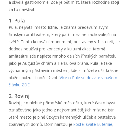
a skvělá gastronomie. Zde je pět míst, která rozhodně stojí
za to navštívit:
1. Pula
Pula, největší město Istrie, je známá především svým
římským amfiteátrem, který patří mezi nejzachovalejší na
světě. Tento kolosální monument, postavený v 1. století, se
dodnes používá pro koncerty a kulturní akce. Kromě
amfiteátru zde najdete mnoho dalších římských památek,
jako je Augustův chrám a Herkulova brána. Pula je také
významným přístavním městem, kde si můžete užít krásné
pláže i pulzující noční život.
Více o Pule se dozvíte v našem
článku ZDE
.
2. Rovinj
Rovinj je malebné přímořské městečko, které často bývá
označováno jako jedno z nejromantičtějších míst na Istrii.
Staré město je plné úzkých kamenných uliček a pastelově
zbarvených domů. Dominantou je
kostel svaté Eufemie
,