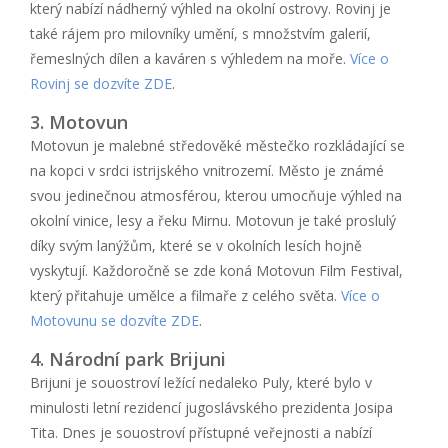
který nabízí nádherný výhled na okolní ostrovy. Rovinj je
také rájem pro milovníky umění, s množstvím galerií,
řemeslných dílen a kaváren s výhledem na moře.
Více o
Rovinj se dozvíte ZDE
.
3. Motovun
Motovun je malebné středověké městečko rozkládající se
na kopci v srdci istrijského vnitrozemí. Město je známé
svou jedinečnou atmosférou, kterou umocňuje výhled na
okolní vinice, lesy a řeku Mirnu. Motovun je také proslulý
díky svým lanýžům, které se v okolních lesích hojně
vyskytují. Každoročně se zde koná Motovun Film Festival,
který přitahuje umělce a filmaře z celého světa.
Více o
Motovunu se dozvíte ZDE
.
4. Národní park Brijuni
Brijuni je souostroví ležící nedaleko Puly, které bylo v
minulosti letní rezidencí jugoslávského prezidenta Josipa
Tita. Dnes je souostroví přístupné veřejnosti a nabízí