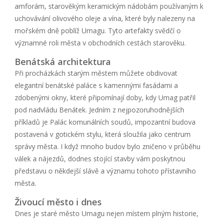
amforám, starověkým keramickým nádobám používaným k
uchovávání olivového oleje a vína, které byly nalezeny na
mořském dně poblíž Umagu. Tyto artefakty svědčí o
významné roli města v obchodních cestách starověku.
Benátská architektura
Při procházkách starým městem můžete obdivovat
elegantní benátské paláce s kamennými fasádami a
zdobenými okny, které připomínají doby, kdy Umag patřil
pod nadvládu Benátek. Jedním z nejpozoruhodnějších
příkladů je Palác komunálních soudů, impozantní budova
postavená v gotickém stylu, která sloužila jako centrum
správy města. I když mnoho budov bylo zničeno v průběhu
válek a nájezdů, dodnes stojící stavby vám poskytnou
představu o někdejší slávě a významu tohoto přístavního
města.
Živoucí město i dnes
Dnes je staré město Umagu nejen místem plným historie,