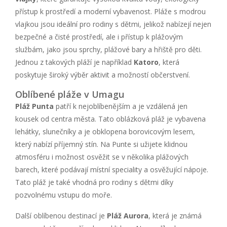
přístup k prostředí a moderní vybavenost. Pláže s modrou
vlajkou jsou ideální pro rodiny s dětmi, jelikož nabízejí nejen
bezpečné a čisté prostředí, ale i přístup k plážovým
službám, jako jsou sprchy, plážové bary a hřiště pro děti.
Jednou z takových pláží je například
Katoro
, která
poskytuje široký výběr aktivit a možností občerstvení.
Oblíbené pláže v Umagu
Pláž Punta
patří k nejoblíbenějším a je vzdálená jen
kousek od centra města. Tato oblázková pláž je vybavena
lehátky, slunečníky a je obklopena borovicovým lesem,
který nabízí příjemný stín. Na Punte si užijete klidnou
atmosféru i možnost osvěžit se v několika plážových
barech, které podávají místní speciality a osvěžující nápoje.
Tato pláž je také vhodná pro rodiny s dětmi díky
pozvolnému vstupu do moře.
Další oblíbenou destinací je
Pláž Aurora
, která je známá