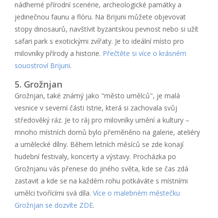
nádherné přírodní scenérie, archeologické památky a
jedinečnou faunu a flóru. Na Brijuni můžete objevovat
stopy dinosaurů, navštívit byzantskou pevnost nebo si užít
safari park s exotickými zvířaty. Je to ideální místo pro
milovníky přírody a historie.
Přečtěte si více o krásném
souostroví Brijuni
.
5. Grožnjan
Grožnjan, také známý jako "město umělců", je malá
vesnice v severní části Istrie, která si zachovala svůj
středověký ráz. Je to ráj pro milovníky umění a kultury –
mnoho místních domů bylo přeměněno na galerie, ateliéry
a umělecké dílny. Během letních měsíců se zde konají
hudební festivaly, koncerty a výstavy. Procházka po
Grožnjanu vás přenese do jiného světa, kde se čas zdá
zastavit a kde se na každém rohu potkáváte s místními
umělci tvořícími svá díla.
Více o malebném městečku
Grožnjan se dozvíte ZDE
.