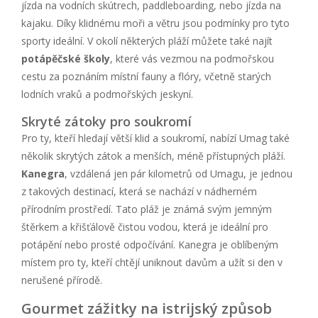
jízda na vodních skútrech, paddleboarding, nebo jízda na
kajaku. Díky klidnému moři a větru jsou podmínky pro tyto
sporty ideální. V okolí některých pláží můžete také najít
potápěčské školy
, které vás vezmou na podmořskou
cestu za poznáním místní fauny a flóry, včetně starých
lodních vraků a podmořských jeskyní.
Skryté zátoky pro soukromí
Pro ty, kteří hledají větší klid a soukromí, nabízí Umag také
několik skrytých zátok a menších, méně přístupných pláží.
Kanegra
, vzdálená jen pár kilometrů od Umagu, je jednou
z takových destinací, která se nachází v nádherném
přírodním prostředí. Tato pláž je známá svým jemným
štěrkem a křišťálově čistou vodou, která je ideální pro
potápění nebo prosté odpočívání. Kanegra je oblíbeným
místem pro ty, kteří chtějí uniknout davům a užít si den v
nerušené přírodě.
Gourmet zážitky na istrijský způsob