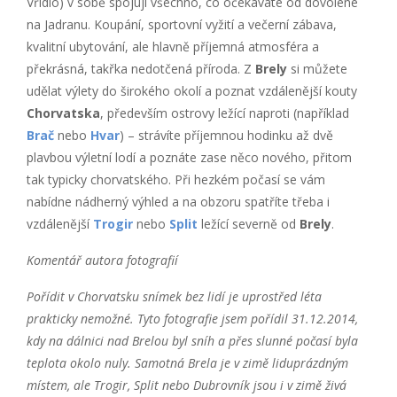
Vřídlo) v sobě spojují všechno, co očekáváte od dovolené
na Jadranu. Koupání, sportovní vyžití a večerní zábava,
kvalitní ubytování, ale hlavně příjemná atmosféra a
překrásná, takřka nedotčená příroda. Z
Brely
si můžete
udělat výlety do širokého okolí a poznat vzdálenější kouty
Chorvatska
, především ostrovy ležící naproti (například
Brač
nebo
Hvar
) – strávíte příjemnou hodinku až dvě
plavbou výletní lodí a poznáte zase něco nového, přitom
tak typicky chorvatského. Při hezkém počasí se vám
nabídne nádherný výhled a na obzoru spatříte třeba i
vzdálenější
Trogir
nebo
Split
ležící severně od
Brely
.
Komentář autora fotografií
Pořídit v Chorvatsku snímek bez lidí je uprostřed léta
prakticky nemožné. Tyto fotografie jsem pořídil 31.12.2014,
kdy na dálnici nad Brelou byl sníh a přes slunné počasí byla
teplota okolo nuly. Samotná Brela je v zimě liduprázdným
místem, ale Trogir, Split nebo Dubrovník jsou i v zimě živá