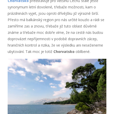
Chorvatsko
představuje pro většinu Čechů stále ještě
synonymum letní dovolené, třebaže možnosti, kam o
prázdninách vyjet, jsou oproti dřívějšku již výrazně širší.
Přesto má balkánský region pro nás určité kouzlo a rádi se
zamíříme zas a znovu, třebaže již tuto oblast důvěrně
známe a třebaže moc dobře víme, že na cestě nás budou
doprovázet nepříjemnosti v podobě dopravních zácep,
hraničních kontrol a rizika, že ve výsledku ani neseženeme
ubytování. Tak moc je totiž
Chorvatsko
oblíbené.