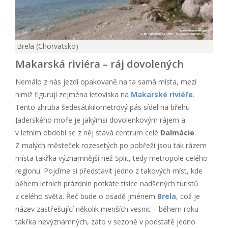
Brela (Chorvatsko)
Makarská riviéra – ráj dovolených
Nemálo z nás jezdí opakovaně na ta samá místa, mezi
nimiž figurují zejména letoviska na
Makarské riviéře
.
Tento zhruba šedesátikilometrový pás sídel na břehu
Jaderského moře je jakýmsi dovolenkovým rájem a
v letním období se z něj stává centrum celé
Dalmácie
.
Z malých městeček rozesetých po pobřeží jsou tak rázem
místa takřka významnější než Split, tedy metropole celého
regionu. Pojďme si představit jedno z takových míst, kde
během letních prázdnin potkáte tisíce nadšených turistů
z celého světa. Řeč bude o osadě jménem
Brela
, což je
název zastřešující několik menších vesnic – během roku
takřka nevýznamných, zato v sezoně v podstatě jedno