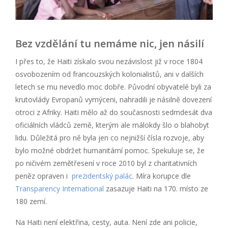
Bez vzdělání tu nemáme nic, jen násilí
I přes to, že Haiti získalo svou nezávislost již v roce 1804
osvobozením od francouzských kolonialistů, ani v dalších
letech se mu nevedlo moc dobře. Původní obyvatelé byli za
krutovlády Evropanů vymýceni, nahradili je násilně dovezení
otroci z Afriky. Haiti mělo až do současnosti sedmdesát dva
oficiálních vládců země, kterým ale málokdy šlo o blahobyt
lidu. Důležitá pro ně byla jen co nejnižší čísla rozvoje, aby
bylo možné obdržet humanitární pomoc. Spekuluje se, že
po ničivém zemětřesení v roce 2010 byl z charitativních
peněz opraven i
prezidentský palác
. Míra korupce dle
Transparency International
zasazuje Haiti na 170. místo ze
180 zemí.
Na Haiti není elektřina, cesty, auta. Není zde ani policie,