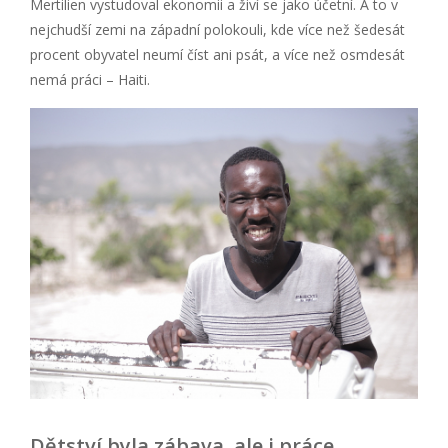
Mertilien vystudoval ekonomii a živí se jako účetní. A to v
nejchudší zemi na západní polokouli, kde více než šedesát
procent obyvatel neumí číst ani psát, a více než osmdesát
nemá práci – Haiti.
Dětství byla zábava, ale i práce