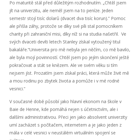
Po maturitě stál před důležitým rozhodnutím. „Chtěl jsem
jít na univerzitu, ale neměl jsem na to peníze. Jeden
semestr stojí tisíc dolarů (dvacet dva tisíc korun).” Pomoc
ale přišla záhy, protože se díky své píli stal pomocníkem
charity při zahraniční misi, díky níž si na studia našetřil. Ve
svých dvaceti devíti letech Stanley získal vytoužený titul
bakaláře.“Universita pro mě nebyla jen něčím, co mě bavilo,
ale byla mojí povinností. Chtěl jsem po jejím skončení ještě
pokračovat a stát se knězem. Ale ve svém věku si tím
nejsem jíst. Prozatím jsem získal práci, která může živit mě
a mou rodinu po zbytek života a pomůže i v mé rodné
vesnici.“
V současné době působí jako hlavní ekonom na škole v
Baie de Henne, kde pomáhá nejen s účetnictvím, ale i
dalšími administrativou. Přeci jen jako absolvent univerzity
umí zacházet s počítačem, internetem a je jako jeden z
mála v celé vesnici v neustálém virtuálním spojení se