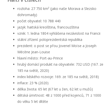
rozloha: 27 750 km² (jako naše Morava a Slezsko
dohromady)
počet obyvatel: 10 788 440
jazyk: haitská kreolština, francouzština
vznik: 1. ledna 1804 vyhlášena nezávislost na Francii
státní zřízení: poloprezidentská republika
prezident: o post se přou Jovenel Moïse a Joseph
Mécène Jean-Louise
hlavní město: Port-au-Prince
hrubý domácí produkt na obyvatele: 732 USD (167. ze
185 na světě, 2020)
index lidského rozvoje: 169. ze 185 na světě, 2018)
inflace: 23 % (2020)
délka života: 65 let (67 let u žen, 62 let u mužů)
dětská úmrtnost: 48 z 1000 před kojenců, 71 z 1000
do věku 5 let dítěte