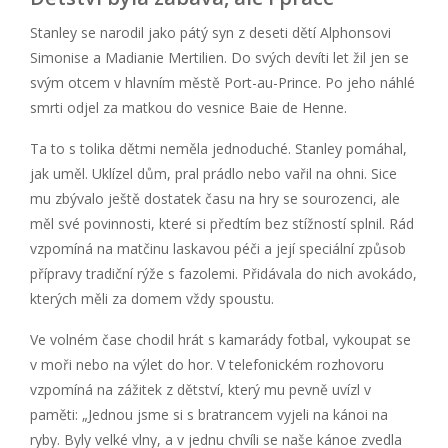
Stanley se narodil jako pátý syn z deseti dětí Alphonsovi
Simonise a Madianie Mertilien. Do svých devíti let žil jen se
svým otcem v hlavním městě Port-au-Prince. Po jeho náhlé
smrti odjel za matkou do vesnice Baie de Henne.
Ta to s tolika dětmi neměla jednoduché. Stanley pomáhal,
jak uměl. Uklízel dům, pral prádlo nebo vařil na ohni. Sice
mu zbývalo ještě dostatek času na hry se sourozenci, ale
měl své povinnosti, které si předtím bez stížností splnil. Rád
vzpomíná na matčinu laskavou péči a její speciální způsob
přípravy tradiční rýže s fazolemi. Přidávala do nich avokádo,
kterých měli za domem vždy spoustu.
Ve volném čase chodil hrát s kamarády fotbal, vykoupat se
v moři nebo na výlet do hor. V telefonickém rozhovoru
vzpomíná na zážitek z dětství, který mu pevně uvízl v
paměti: „Jednou jsme si s bratrancem vyjeli na kánoi na
ryby. Byly velké vlny, a v jednu chvíli se naše kánoe zvedla