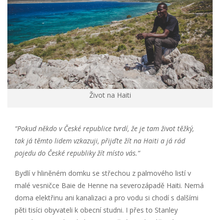
Život na Haiti
“Pokud někdo v České republice tvrdí, že je tam život těžký,
tak já těmto lidem vzkazuji, přijďte žít na Haiti a já rád
pojedu do České republiky žít místo vás.“
Bydlí v hliněném domku se střechou z palmového listí v
malé vesničce Baie de Henne na severozápadě Haiti. Nemá
doma elektřinu ani kanalizaci a pro vodu si chodí s dalšími
pěti tisíci obyvateli k obecní studni. I přes to Stanley