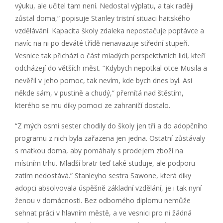
výuku, ale učitel tam není. Nedostal výplatu, a tak raději
zůstal doma,“ popisuje Stanley tristní situaci haitského
vzdělávání. Kapacita školy zdaleka nepostačuje poptávce a
navíc na ni po deváté třídě nenavazuje střední stupeň.
Vesnice tak přichází o část mladých perspektivních lidí, kteří
odcházejí do větších měst. “Kdybych nepotkal otce Musila a
nevěřil v jeho pomoc, tak nevím, kde bych dnes byl. Asi
někde sám, v pustině a chudý,” přemítá nad štěstím,
kterého se mu díky pomoci ze zahraničí dostalo.
“Z mých osmi sester chodily do školy jen tři a do adopčního
programu z nich byla zařazena jen jedna. Ostatní zůstávaly
s matkou doma, aby pomáhaly s prodejem zboží na
místním trhu. Mladší bratr teď také studuje, ale podporu
zatím nedostává.” Stanleyho sestra Sawone, která díky
adopci absolvovala úspěšně základní vzdělání, je i tak nyní
ženou v domácnosti. Bez odborného diplomu nemůže
sehnat práci v hlavním městě, a ve vesnici pro ni žádná