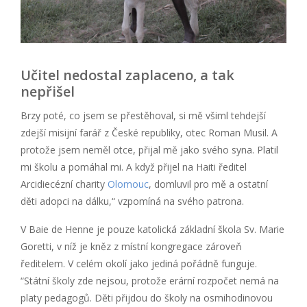
Učitel nedostal zaplaceno, a tak
nepřišel
Brzy poté, co jsem se přestěhoval, si mě všiml tehdejší
zdejší misijní farář z České republiky, otec Roman Musil. A
protože jsem neměl otce, přijal mě jako svého syna. Platil
mi školu a pomáhal mi. A když přijel na Haiti ředitel
Arcidiecézní charity
Olomouc
, domluvil pro mě a ostatní
děti adopci na dálku,“ vzpomíná na svého patrona.
V Baie de Henne je pouze katolická základní škola Sv. Marie
Goretti, v níž je kněz z místní kongregace zároveň
ředitelem. V celém okolí jako jediná pořádně funguje.
“Státní školy zde nejsou, protože erární rozpočet nemá na
platy pedagogů. Děti přijdou do školy na osmihodinovou