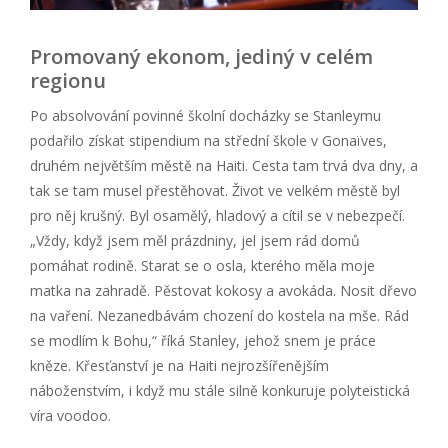
Promovaný ekonom, jediný v celém
regionu
Po absolvování povinné školní docházky se Stanleymu
podařilo získat stipendium na střední škole v Gonaïves,
druhém největším městě na Haiti. Cesta tam trvá dva dny, a
tak se tam musel přestěhovat. Život ve velkém městě byl
pro něj krušný. Byl osamělý, hladový a cítil se v nebezpečí.
„Vždy, když jsem měl prázdniny, jel jsem rád domů
pomáhat rodině. Starat se o osla, kterého měla moje
matka na zahradě. Pěstovat kokosy a avokáda. Nosit dřevo
na vaření. Nezanedbávám chození do kostela na mše. Rád
se modlím k Bohu,“ říká Stanley, jehož snem je práce
kněze. Křesťanství je na Haiti nejrozšířenějším
náboženstvím, i když mu stále silně konkuruje polyteistická
víra voodoo.