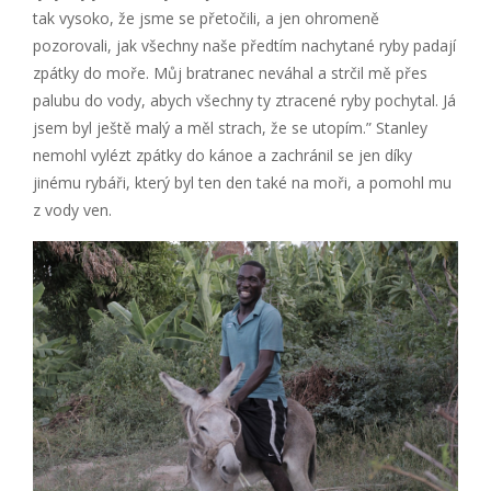
tak vysoko, že jsme se přetočili, a jen ohromeně
pozorovali, jak všechny naše předtím nachytané ryby padají
zpátky do moře. Můj bratranec neváhal a strčil mě přes
palubu do vody, abych všechny ty ztracené ryby pochytal. Já
jsem byl ještě malý a měl strach, že se utopím.” Stanley
nemohl vylézt zpátky do kánoe a zachránil se jen díky
jinému rybáři, který byl ten den také na moři, a pomohl mu
z vody ven.