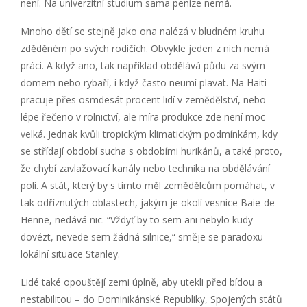
není. Na univerzitní studium sama peníze nemá.
Mnoho dětí se stejně jako ona nalézá v bludném kruhu
zděděném po svých rodičích. Obvykle jeden z nich nemá
práci. A když ano, tak například obdělává půdu za svým
domem nebo rybaří, i když často neumí plavat. Na Haiti
pracuje přes osmdesát procent lidí v zemědělství, nebo
lépe řečeno v rolnictví, ale míra produkce zde není moc
velká. Jednak kvůli tropickým klimatickým podmínkám, kdy
se střídají období sucha s obdobími hurikánů, a také proto,
že chybí zavlažovací kanály nebo technika na obdělávání
polí. A stát, který by s tímto měl zemědělcům pomáhat, v
tak odříznutých oblastech, jakým je okolí vesnice Baie-de-
Henne, nedává nic. “Vždyť by to sem ani nebylo kudy
dovézt, nevede sem žádná silnice,“ směje se paradoxu
lokální situace Stanley.
Lidé také opouštějí zemi úplně, aby utekli před bídou a
nestabilitou – do Dominikánské Republiky, Spojených států