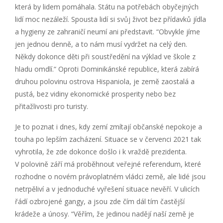
která by lidem pomáhala. Státu na potřebách obyčejných
lidí moc nezáleží. Spousta lidí si svůj život bez přídavků jídla
a hygieny ze zahraničí neumí ani představit. “Obvykle jíme
jen jednou denně, a to nám musí vydržet na celý den.
Někdy dokonce děti při soustředění na výklad ve škole z
hladu omdlí.“ Oproti Dominikánské republice, která zabírá
druhou polovinu ostrova Hispaniola, je země zaostalá a
pustá, bez vidiny ekonomické prosperity nebo bez
přitažlivosti pro turisty.
Je to poznat i dnes, kdy zemí zmítají občanské nepokoje a
touha po lepším zacházení. Situace se v červenci 2021 tak
vyhrotila, že zde dokonce došlo i k vraždě prezidenta.
V polovině září má proběhnout veřejné referendum, které
rozhodne o novém právoplatném vládci země, ale lidé jsou
netrpěliví a v jednoduché vyřešení situace nevěří. V ulicích
řádí ozbrojené gangy, a jsou zde čím dál tím častější
krádeže a únosy. “Věřím, že jedinou nadějí naší země je