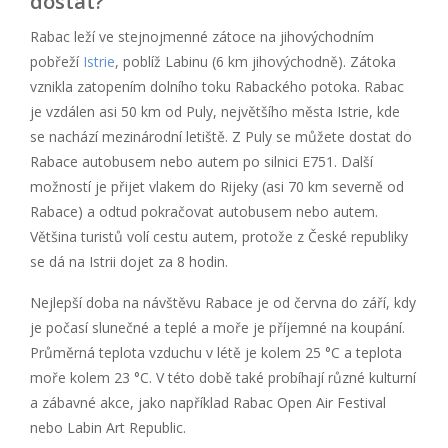
dostat?
Rabac leží ve stejnojmenné zátoce na jihovýchodním
pobřeží
Istrie
, poblíž Labinu (6 km jihovýchodně). Zátoka
vznikla zatopením dolního toku Rabackého potoka. Rabac
je vzdálen asi 50 km od Puly, největšího města Istrie, kde
se nachází mezinárodní letiště. Z Puly se můžete dostat do
Rabace autobusem nebo autem po silnici E751. Další
možností je přijet vlakem do Rijeky (asi 70 km severně od
Rabace) a odtud pokračovat autobusem nebo autem.
Většina turistů volí cestu autem, protože z České republiky
se dá na Istrii dojet za 8 hodin.
Nejlepší doba na návštěvu Rabace je od června do září, kdy
je počasí slunečné a teplé a moře je příjemné na koupání.
Průměrná teplota vzduchu v létě je kolem 25 °C a teplota
moře kolem 23 °C. V této době také probíhají různé kulturní
a zábavné akce, jako například Rabac Open Air Festival
nebo Labin Art Republic.