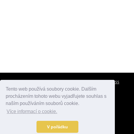
CESTOVNÍ POJIŠTĚNÍ
KONTAKTY
REKLAMA
RSS
Tento web používá soubory cookie. Dalším
procházením tohoto webu vyjadřujete souhlas s
atlasmest.cz
atlaspamatek.info
atlaszemi.info
naším používáním souborů cookie.
Více informací o cookie.
© 2005 - 2026 Desperado.cz. Všechna práva vyhrazena.
Data o počasí jsou přebírána z
OpenWeather
.
V pořádku
Kontakt:
mail@desperado.cz