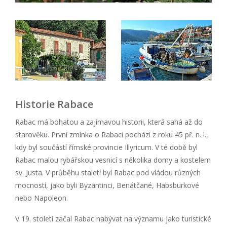
Historie Rabace
Rabac má bohatou a zajímavou historii, která sahá až do
starověku. První zmínka o Rabaci pochází z roku 45 př. n. l.,
kdy byl součástí římské provincie Illyricum. V té době byl
Rabac malou rybářskou vesnicí s několika domy a kostelem
sv. Justa. V průběhu staletí byl Rabac pod vládou různých
mocností, jako byli Byzantinci, Benátčané, Habsburkové
nebo Napoleon.
V 19. století začal Rabac nabývat na významu jako turistické