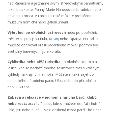
nad Rabacem a je známé svými středověkými památkami,
jako jsou kostel Panny Marie Nanebevzaté, radnice nebo
pevnost Fortica. V Labinu si také můžete prohlédnout
muzeum hornictví nebo galerii umění.
Výlet lodí po okolních ostrovech
nebo po pobřežních
městech, jako jsou Pula,
Rovinj
nebo Opatija. Na lodi si
můžete obdivovat krásu Jaderského moře i podmořský
svět plný barevných ryb a korálů.
Cyklistika nebo pěší turistika
po okolních kopcích a
lesích, kde se nachází mnoho zajímavých tras s krásnými
výhledy na krajinu i na moře. Můžete si také zajet do
nedalekého národního parku Učka nebo do přírodního
parku Skitača.
Zábava a relaxace v jednom z mnoha barů, klubů
nebo restaurací
v Rabaci, kde si můžete dopřát chutné
jídlo, pití nebo hudbu. Mezi oblíbená místa patří The Beat