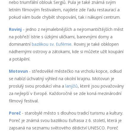
nebo triumfální oblouk Sergiů. Pula je také známá svým
letním filmovým festivalem, najdete zde řadu restaurací a
pokud vám bude chybět shopování, tak i nákupní centrum.
Rovinj
- jedno z nejmalebnějších a nejromantičtějších měst
na pobřeží Istrie s úzkými uličkami, barevnými domy a
dominantní
bazilikou sv. Eufémie
. Rovinj je také obklopen
nádhernými ostrovy a zátokami, kde si můžete užít koupání
a potápění.
Motovun
- středověké městečko na vrcholu kopce, odkud
se nabízí úchvatný výhled na okolní krajinu. Motovun je
proslulý svou produkcí vína a
lanýžů
, které jsou považovány
za nejlepší v Evropě. Každoročně se zde koná mezinárodní
filmový festival.
Poreč
- starobylé město s dlouhou tradicí turismu a kultury.
Poreč je známá svou bazilikou Eufrasia z 6. století, která je
zapsaná na seznamu světového dědictví UNESCO. Poreč