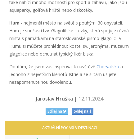
také nabízí mnoho možností pro sport a zábavu, jako jsou
aquaparky, golfová hřiště nebo diskotéky.
Hum
- nejmenší město na světě s pouhými 30 obyvateli.
Hum je součástí tzv. Glagolitské stezky, která spojuje různá
místa s památkami na staroslovanské písmo glagolici. V
Humu si můžete prohlédnout kostel sv. Jeronýma, muzeum
glagolice nebo ochutnat typický likér biska.
Doufám, že jsem vás inspiroval k návštěvě
Chorvatska
a
jednoho z největších klenotů Istrie a že si tam užijete
nezapomenutelnou dovolenou.
Jaroslav Hruška |
12.11.2024
Sdílej na
Sdílej na
AKTUÁLNÍ POČASÍ V DESTINACI