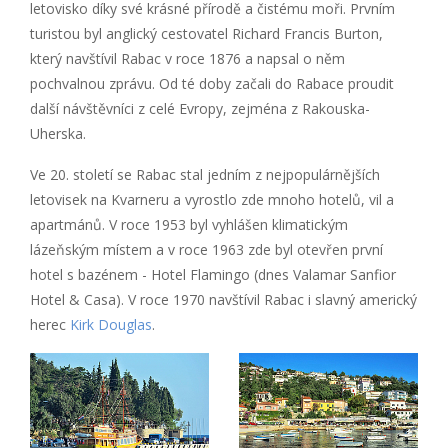
letovisko díky své krásné přírodě a čistému moři. Prvním
turistou byl anglický cestovatel Richard Francis Burton,
který navštívil Rabac v roce 1876 a napsal o něm
pochvalnou zprávu. Od té doby začali do Rabace proudit
další návštěvníci z celé Evropy, zejména z Rakouska-
Uherska.
Ve 20. století se Rabac stal jedním z nejpopulárnějších
letovisek na Kvarneru a vyrostlo zde mnoho hotelů, vil a
apartmánů. V roce 1953 byl vyhlášen klimatickým
lázeňským místem a v roce 1963 zde byl otevřen první
hotel s bazénem - Hotel Flamingo (dnes Valamar Sanfior
Hotel & Casa). V roce 1970 navštívil Rabac i slavný americký
herec
Kirk Douglas
.