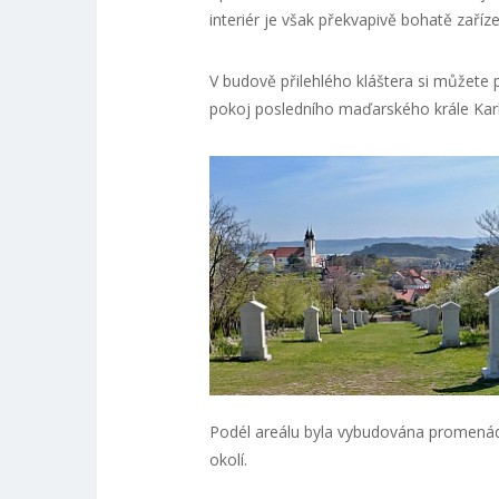
interiér je však překvapivě bohatě zaří
V budově přilehlého kláštera si můžete 
pokoj posledního maďarského krále Karl
Podél areálu byla vybudována promen
okolí.