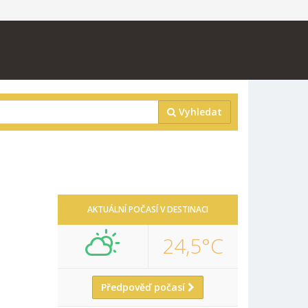
Vyhledat
AKTUÁLNÍ POČASÍ V DESTINACI
24,5°C
Předpověď počasí