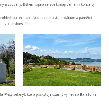
zený a zdobený. Během srpna se zde konají varhanní koncerty.
prohlédnout expozici Muzea opatství, lapidárium a pamětní
a IV. Habsburského.
áda
(Pisky
sétány), která poskytuje úžasný výhled na
Balaton
a