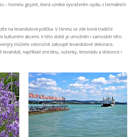
u – horninu gejzirit, která vznikla vysrážením opálu z termálních
te na levandulová políčka. V červnu se zde koná tradiční
mi kulturními akcemi. V této době je umožněn i samosběr této
suvenýry můžete celoročně zakoupit levandulové dekorace,
levandulí, například zmrzlinu, sušenky, limonádu a dokonce i