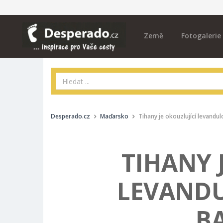
Země
Fotogalerie
Desperado.cz
Maďarsko
Tihany je okouzlující levandu
TIHANY 
LEVAND
B