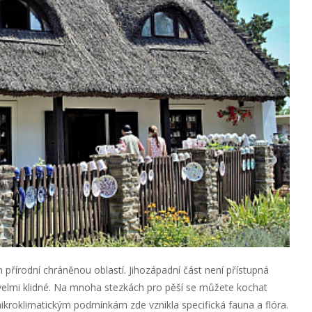
 přírodní chráněnou oblastí. Jihozápadní část není přístupná
elmi klidné. Na mnoha stezkách pro pěší se můžete kochat
kroklimatickým podmínkám zde vznikla specifická fauna a flóra.