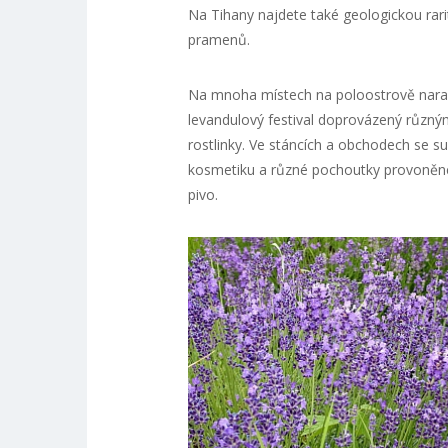
Na Tihany najdete také geologickou rarit
pramenů.
Na mnoha místech na poloostrově narazí
levandulový festival doprovázený různý
rostlinky. Ve stáncích a obchodech se 
kosmetiku a různé pochoutky provoněné 
pivo.