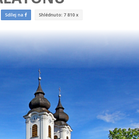
Sdílej na
Shlédnuto:
7 810 x