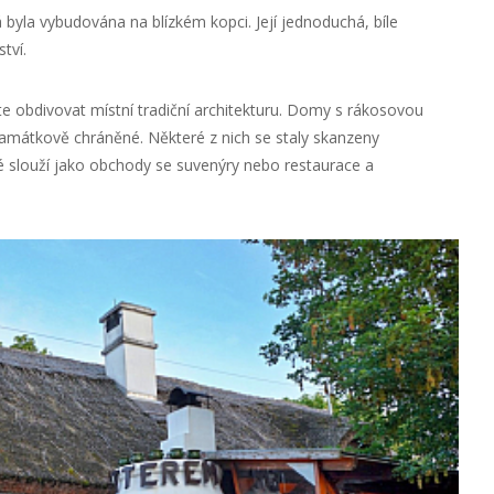
á byla vybudována na blízkém kopci. Její jednoduchá, bíle
tví.
obdivovat místní tradiční architekturu. Domy s rákosovou
 památkově chráněné. Některé z nich se staly skanzeny
é slouží jako obchody se suvenýry nebo restaurace a