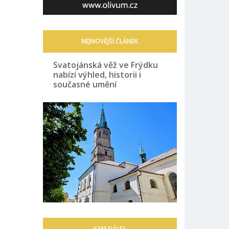
NEJNOVĚJŠÍ ČLÁNEK
Svatojánská věž ve Frýdku
nabízí výhled, historii i
současné umění
KAM DÁLE?