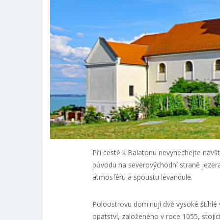
Při cestě k Balatonu nevynechejte návš
původu na severovýchodní straně jezera.
atmosféru a spoustu levandule.
Poloostrovu dominují dvě vysoké štíhlé 
opatství, založeného v roce 1055, stojí