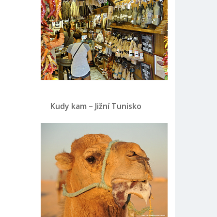
Kudy kam – Jižní Tunisko