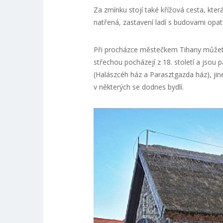
Za zmínku stojí také křížová cesta, kter
natřená, zastavení ladí s budovami opats
Při procházce městečkem Tihany můžete 
střechou pocházejí z 18. století a jsou
(Halászcéh ház a Parasztgazda ház), jin
v některých se dodnes bydlí.