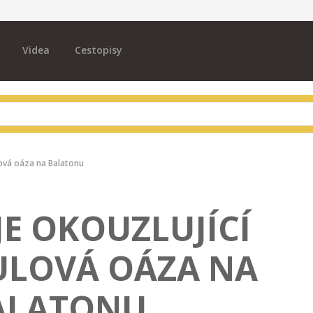
Videa
Cestopisy
lová oáza na Balatonu
JE OKOUZLUJÍCÍ
ULOVÁ OÁZA NA
ALATONU