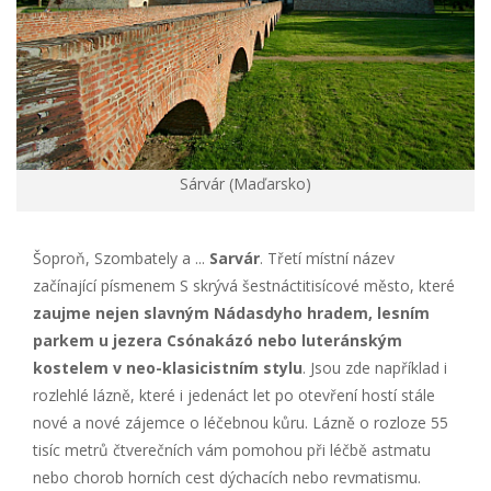
Sárvár (Maďarsko)
Šoproň, Szombately a ...
Sarvár
. Třetí místní název
začínající písmenem S skrývá šestnáctitisícové město, které
zaujme nejen slavným Nádasdyho hradem, lesním
parkem u jezera Csónakázó nebo luteránským
kostelem v neo-klasicistním stylu
. Jsou zde například i
rozlehlé lázně, které i jedenáct let po otevření hostí stále
nové a nové zájemce o léčebnou kůru. Lázně o rozloze 55
tisíc metrů čtverečních vám pomohou při léčbě astmatu
nebo chorob horních cest dýchacích nebo revmatismu.