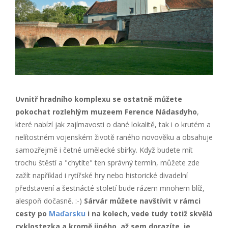
Uvnitř hradního komplexu se ostatně můžete
pokochat rozlehlým muzeem Ference Nádasdyho
,
které nabízí jak zajímavosti o dané lokalitě, tak i o krutém a
nelítostném vojenském životě raného novověku a obsahuje
samozřejmě i četné umělecké sbírky. Když budete mít
trochu štěstí a "chytíte" ten správný termín, můžete zde
zažít například i rytířské hry nebo historické divadelní
představení a šestnácté století bude rázem mnohem blíž,
alespoň dočasně. :-)
Sárvár můžete navštívit v rámci
cesty po
Maďarsku
i na kolech, vede tudy totiž skvělá
cyklostezka a kromě jiného, až sem dorazíte, je