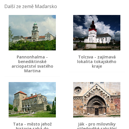
Další ze země Maďarsko
Pannonhalma -
Tolcsva - zajímavá
benediktinské
lokalita tokajského
arciopatství svatého
kraje
Martina
Tata - město jehož
Ják - pro milovníky
historie sahá do
středověké sakrální