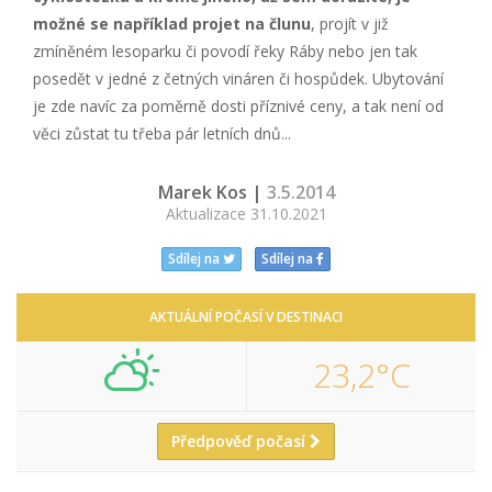
možné se například projet na člunu
, projít v již
zmíněném lesoparku či povodí řeky Ráby nebo jen tak
posedět v jedné z četných vináren či hospůdek. Ubytování
je zde navíc za poměrně dosti příznivé ceny, a tak není od
věci zůstat tu třeba pár letních dnů...
Marek Kos |
3.5.2014
Aktualizace 31.10.2021
Sdílej na
Sdílej na
AKTUÁLNÍ POČASÍ V DESTINACI
23,2°C
Předpověď počasí