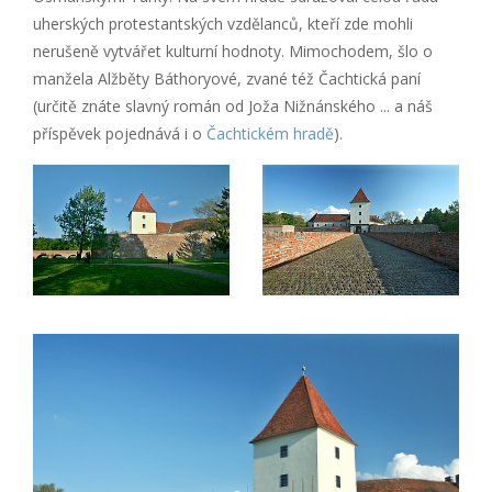
uherských protestantských vzdělanců, kteří zde mohli
nerušeně vytvářet kulturní hodnoty. Mimochodem, šlo o
manžela Alžběty Báthoryové, zvané též Čachtická paní
(určitě znáte slavný román od Joža Nižnánského ... a náš
příspěvek pojednává i o
Čachtickém hradě
).