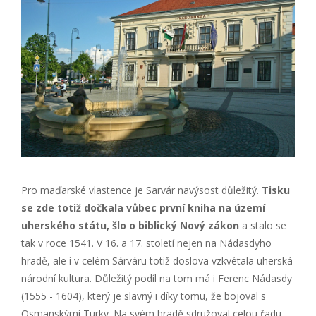
Pro maďarské vlastence je Sarvár navýsost důležitý.
Tisku
se zde totiž dočkala vůbec první kniha na území
uherského státu, šlo o biblický Nový zákon
a stalo se
tak v roce 1541. V 16. a 17. století nejen na Nádasdyho
hradě, ale i v celém Sárváru totiž doslova vzkvétala uherská
národní kultura. Důležitý podíl na tom má i Ferenc Nádasdy
(1555 - 1604), který je slavný i díky tomu, že bojoval s
Osmanskými Turky. Na svém hradě sdružoval celou řadu