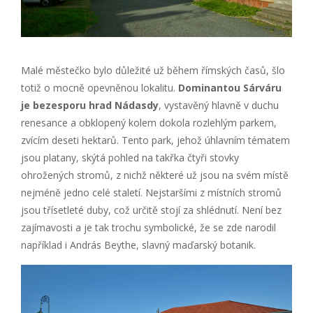
Malé městečko bylo důležité už během římských časů, šlo
totiž o mocně opevněnou lokalitu.
Dominantou Sárváru
je bezesporu hrad Nádasdy
, vystavěný hlavně v duchu
renesance a obklopený kolem dokola rozlehlým parkem,
zvícím deseti hektarů. Tento park, jehož úhlavním tématem
jsou platany, skýtá pohled na takřka čtyři stovky
ohrožených stromů, z nichž některé už jsou na svém místě
nejméně jedno celé staletí. Nejstaršími z místních stromů
jsou třísetleté duby, což určitě stojí za shlédnutí. Není bez
zajímavosti a je tak trochu symbolické, že se zde narodil
například i András Beythe, slavný maďarský botanik.