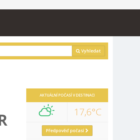
Vyhledat
AKTUÁLNÍ POČASÍ V DESTINACI
17,6°C
R
Předpověď počasí