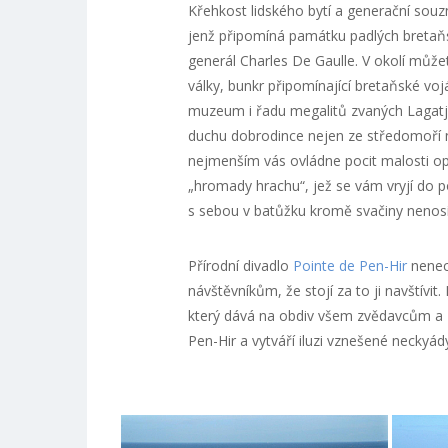
Křehkost lidského bytí a generační sou
jenž připomíná památku padlých bretaň
generál Charles De Gaulle. V okolí může
války, bunkr připomínající bretaňské voj
muzeum i řadu megalitů zvaných Lagatj
duchu dobrodince nejen ze středomoří ne
nejmenším vás ovládne pocit malosti op
„hromady hrachu“, jež se vám vryjí do p
s sebou v batůžku kromě svačiny nenosít
Přírodní divadlo
Pointe de Pen-Hir
nenec
návštěvníkům, že stojí za to ji navštívi
který dává na obdiv všem zvědavcům a z
Pen-Hir a vytváří iluzi vznešené neckyády