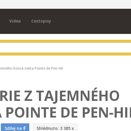
Videa
Cestopisy
jemného konce světa Pointe de Pen-Hir
RIE Z TAJEMNÉHO
 POINTE DE PEN-HI
Sdílej na
Shlédnuto:
3 385 x