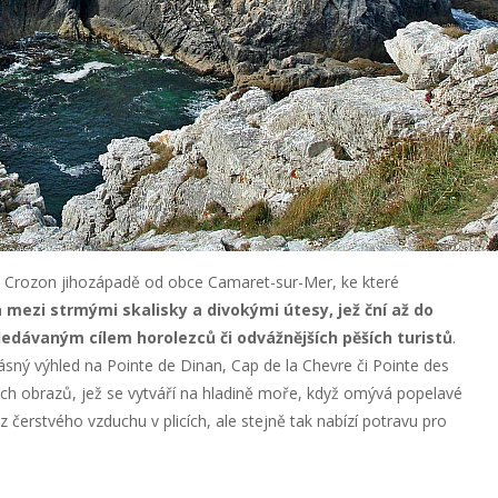
ě Crozon jihozápadě od obce Camaret-sur-Mer, ke které
mezi strmými skalisky a divokými útesy, jež ční až do
edávaným cílem horolezců či odvážnějších pěších turistů
.
sný výhled na Pointe de Dinan, Cap de la Chevre či Pointe des
ních obrazů, jež se vytváří na hladině moře, když omývá popelavé
z čerstvého vzduchu v plicích, ale stejně tak nabízí potravu pro