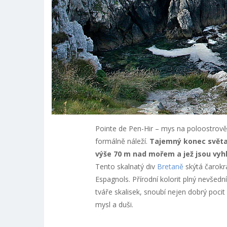
Pointe de Pen-Hir – mys na poloostrov
formálně náleží.
Tajemný konec světa 
výše 70 m nad mořem a jež jsou vyhl
Tento skalnatý div
Bretaně
skýtá čarokrá
Espagnols. Přírodní kolorit plný nevšed
tváře skalisek, snoubí nejen dobrý pocit 
mysl a duši.