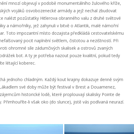
znění mnozí objevují v podobě monumentálního žulového kříže,
ských vojáků osvobozenecké armády a jejž nechal zbudovat
te nalézt pozůstatky Hitlerova obranného valu z druhé světové
áky a námořníky, jež zahynuli v bitvě o Atlantik, malé námořní
ar. Toto impozantní místo dozajista předkládá cestovatelskému
falšovaný pocit naplnění světlem, čistotou a nezištností. Při
roti ohromné síle zádumčivých skalisek a ostrovů zvaných
odrážek bot. A ty je potřeba nazout pouze kvalitní, pokud tedy
e létající koberec.
há jednoho chladným. Každý kout krajiny dokazuje denně svým
t. Lákadlem své doby může být festival v Brest a Douarnenez,
ájemcům historické lodě, které proplouvají skalisky Pointe de
. Přimhouříte-li však oko (do slunce), jistě vás podívaná neurazí.