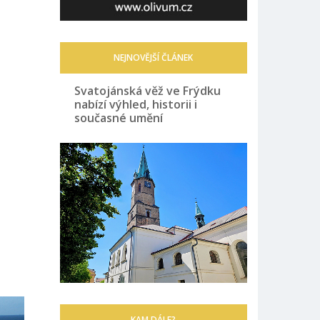
NEJNOVĚJŠÍ ČLÁNEK
Svatojánská věž ve Frýdku
nabízí výhled, historii i
současné umění
KAM DÁLE?