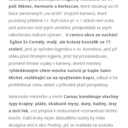
polí: Ménec, Kermario a Kerlescan
, které obsahují asi tři
tisíce zarovnaných „na stráži“ stojících kamenů, které
pocházejí přibližně z r. čtyři tisíce př. n. l. Ačkoli není zcela
jistě potvrzen účel jejich umístění, předpokládá se jejich
nábožensko-kulturní význam.
V centru obce se nachází
Église St-Cornély, malý, ale krásný kostelík ze 17.
století
, jenž je opředen legendou o sv. Korneliovi, jenž při
útěku před římskými legiemi, jimiž byl pronásledován,
proměnil římské vojáky v kameny, dnešní menhiry.
V
yhledávaným cílem mnoha turistů je kaple Saint-
Michel, rozléhající se na vyvýšeném kopci
, odkud si lze
prohlédnout celou oblast z příhodné ptačí perspektivy.
Venkovské městečko u moře
Carnac kombinuje všechny
typy krajiny: pláže, skalnaté mysy, duny, bažiny, lesy
a ústí řek
, což přispívá k nedoceněné rozmanitosti těchto
končin. Další kroky nejen zbloudilého turisty by měla
dozajista vést k obci Pontivy, jež se rozkládá na soutoku