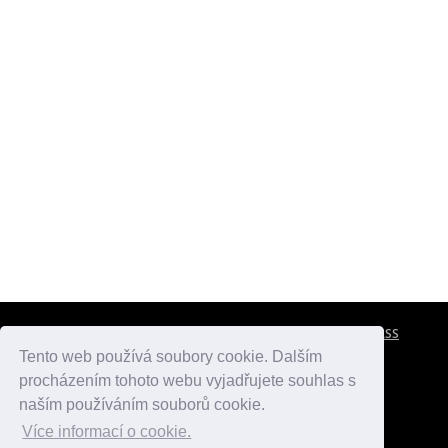
CESTOVNÍ POJIŠTĚNÍ
KONTAKTY
REKLAMA
RSS
Tento web používá soubory cookie. Dalším
procházením tohoto webu vyjadřujete souhlas s
atlasmest.cz
atlaspamatek.info
atlaszemi.info
naším používáním souborů cookie.
Více informací o cookie.
© 2005 - 2026 Desperado.cz. Všechna práva vyhrazena.