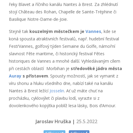
řeky Blavet a říčního kanálu Nantes à Brest. Za zhlédnutí
stojí Château des Rohan, Chapelle de Sainte-Tréphine či
Basilique Notre-Dame-de-Joie.
Stejně tak
kouzelným městečkem je
Vannes
, kde se
koná spousta atraktivních festivalů, např. hudební festival
Festi’Vannes, golfový týden Semaine du Golfe, námořní
slavnost Fête maritime, či historický festival Fêtes
historiques de Vannes a mnohé další. Vyhledávaným cílem
při cestách oblastí Morbihan je
středověké jádro města
Auray
s přístavem
. Spousty možností, jak se vymanit z
víru shonu a hluku všedního dne, nabízí také na kanálu
Nantes à Brest ležící
Josselin
. Ať už máte chuť na
procházku, cyklovýlet či plavbu lodí, vyrazte si z
dovolenkového kopýtka poblíž lesa lásky, Bois d’Amour.
Jaroslav Hruška |
25.5.2022