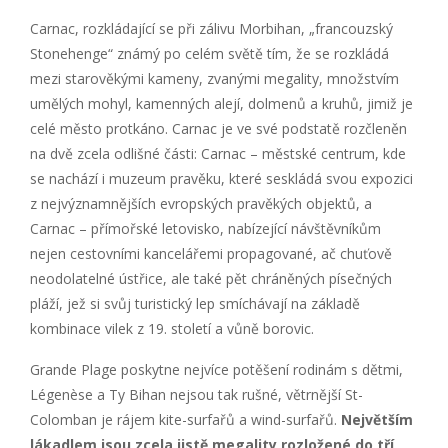
Carnac, rozkládající se při zálivu Morbihan, „francouzský
Stonehenge“ známý po celém světě tím, že se rozkládá
mezi starověkými kameny, zvanými megality, množstvím
umělých mohyl, kamenných alejí, dolmenů a kruhů, jimiž je
celé město protkáno. Carnac je ve své podstatě rozčleněn
na dvě zcela odlišné části: Carnac – městské centrum, kde
se nachází i muzeum pravěku, které seskládá svou expozici
z nejvýznamnějších evropských pravěkých objektů, a
Carnac – přímořské letovisko, nabízející návštěvníkům
nejen cestovními kancelářemi propagované, ač chuťově
neodolatelné ústřice, ale také pět chráněných písečných
pláží, jež si svůj turistický lep smíchávají na základě
kombinace vilek z 19. století a vůně borovic.
Grande Plage poskytne nejvíce potěšení rodinám s dětmi,
Légenèse a Ty Bihan nejsou tak rušné, větrnější St-
Colomban je rájem kite-surfařů a wind-surfařů.
Největším
lákadlem jsou zcela jistě megality rozložené do tří