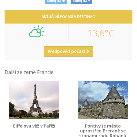
Sdílej na
Sdílej na
AKTUÁLNÍ POČASÍ V DESTINACI
13,6°C
Předpověď počasí
Další ze země Francie
Eiffelova věž v Paříži
Pontivy je město
uprostřed Bretaně se
stopami rodu Rohanů