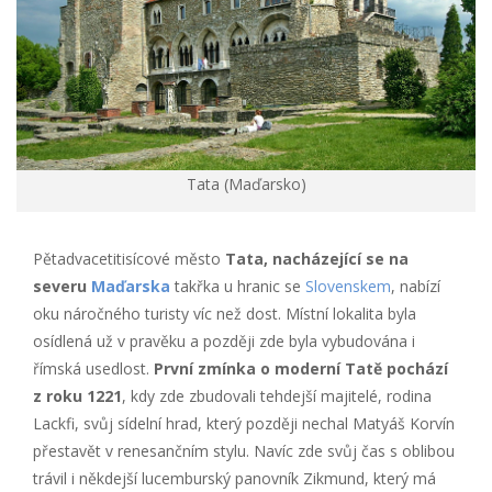
Tata (Maďarsko)
Pětadvacetitisícové město
Tata, nacházející se na
severu
Maďarska
takřka u hranic se
Slovenskem
, nabízí
oku náročného turisty víc než dost. Místní lokalita byla
osídlená už v pravěku a později zde byla vybudována i
římská usedlost.
První zmínka o moderní Tatě pochází
z roku 1221
, kdy zde zbudovali tehdejší majitelé, rodina
Lackfi, svůj sídelní hrad, který později nechal Matyáš Korvín
přestavět v renesančním stylu. Navíc zde svůj čas s oblibou
trávil i někdejší lucemburský panovník Zikmund, který má