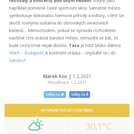
festivaly a koncerty pod širým nebem
, stejně jako
například poměrně časté sportovní akce. Samotné město
symbolizuje dokonalou harmonii přírody a kultury, v létě lze
skočit rovnýma nohama do obrovských venkovních
bazénů… Mimochodem, pokud se opravdu rozhodnete
navštívit toto krásné barokní město, nemusíte se bát, že
bude cesta trvat nějak dlouho.
Tata
je totiž blízko dálnice
Vídeň
–
Budapešť
. A kontrolní otázka – chystáte se i do
Sarváru
?
Marek Kos |
1.2.2021
Aktualizace 1.2.2021
Sdílej na
Sdílej na
AKTUÁLNÍ POČASÍ V DESTINACI
30,1°C