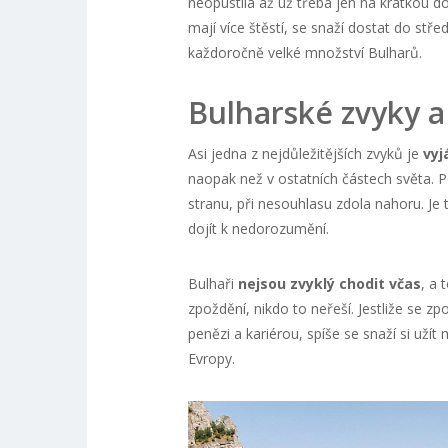
neopustila až už třeba jen na krátkou do
mají více štěstí, se snaží dostat do stře
každoročně velké množství Bulharů.
Bulharské zvyky a
Asi jedna z nejdůležitějších zvyků je
vyj
naopak než v ostatních částech světa. P
stranu, při nesouhlasu zdola nahoru. Je
dojít k nedorozumění.
Bulhaři
nejsou zvyklý chodit včas
, a 
zpoždění, nikdo to neřeší. Jestliže se zp
penězi a kariérou, spíše se snaží si užít
Evropy.