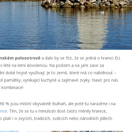
nském poloostrově
a dalo by se říct, že se jedná o hranici EU.
 létě na letní dovolenou. Na podzim a na jaře zase za
dní době hojně využívají. Je to země, které má co nabídnout –
ké památky, vynikající kuchyně a zajímavé zvyky. Navíc pro nás
ní kombinace!
 % jsou místní obyvatelé Bulhaři, ale poté tu narazíme i na
nce
. Tím, že se tu v minulosti dost často měnily hranice,
platí i o zvycích, tradicích, svátcích nebo národních jídlech.