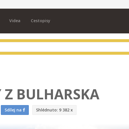
Videa
Cestopisy
Y Z BULHARSKA
Sdílej na
Shlédnuto:
9 382 x