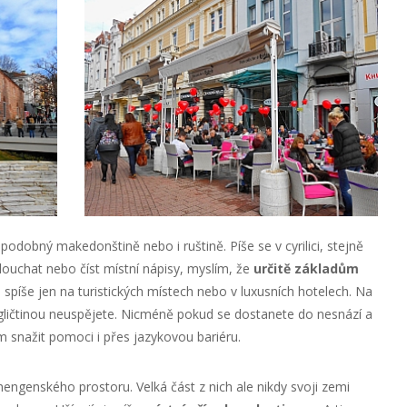
podobný makedonštině nebo i ruštině. Píše se v cyrilici, stejně
ouchat nebo číst místní nápisy, myslím, že
určitě základům
 spíše jen na turistických místech nebo v luxusních hotelech. Na
ličtinou neuspějete. Nicméně pokud se dostanete do nesnází a
 snažit pomoci i přes jazykovou bariéru.
hengenského prostoru. Velká část z nich ale nikdy svoji zemi