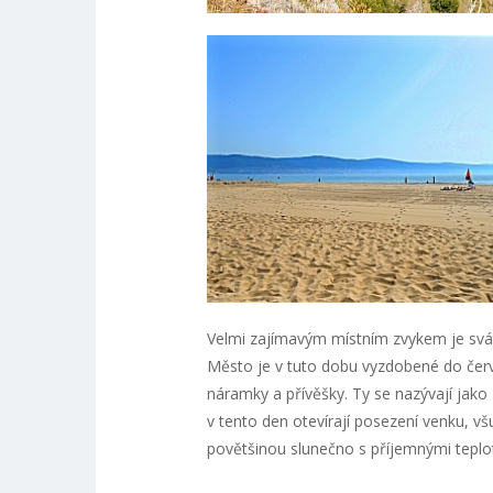
Velmi zajímavým místním zvykem je sváte
Město je v tuto dobu vyzdobené do červe
náramky a přívěšky. Ty se nazývají jako
v tento den otevírají posezení venku, v
povětšinou slunečno s příjemnými teplo