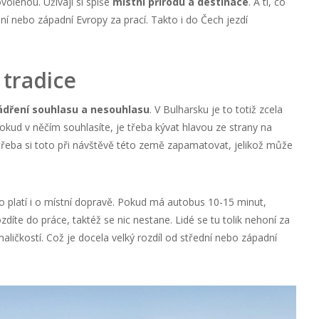
volenou. Užívají si spíše
místní přírodu a destinace
. A ti, co
dní nebo západní Evropy za prací. Takto i do Čech jezdí
 tradice
ádření souhlasu a nesouhlasu
. V Bulharsku je to totiž zcela
okud v něčím souhlasíte, je třeba kývat hlavou ze strany na
 třeba si toto při návštěvě této země zapamatovat, jelikož může
to platí i o místní dopravě. Pokud má autobus 10-15 minut,
ozdíte do práce, taktéž se nic nestane. Lidé se tu tolik nehoní za
 maličkostí. Což je docela velký rozdíl od střední nebo západní