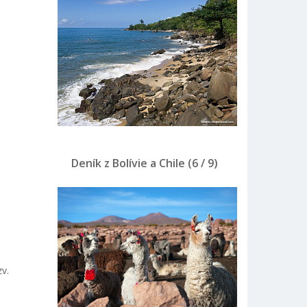
Deník z Bolívie a Chile (6 / 9)
v.