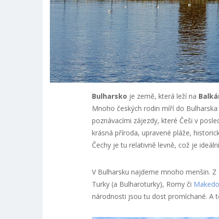
Bulharsko
je země, která leží na
Balká
Mnoho českých rodin míří do Bulharska v
poznávacími zájezdy, které Češi v posle
krásná příroda, upravené pláže, historic
Čechy je tu relativně levně, což je ideál
V Bulharsku najdeme mnoho menšin. Z 90
Turky (a Bulharoturky), Romy či
Makedo
národnosti jsou tu dost promíchané. A to 