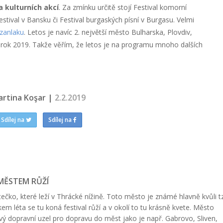
 kulturních akcí
. Za zmínku určitě stojí Festival komorní
estival v Bansku či Festival burgaských písní v Burgasu. Velmi
zanlaku
. Letos je navíc 2. největší město Bulharska, Plovdiv,
 rok 2019. Takže věřím, že letos je na programu mnoho dalších
artina Koşar |
2.2.2019
Sdílej na
Sdílej na
MĚSTEM RŮŽÍ
ečko, které leží v Thrácké nížině. Toto město je známé hlavně kvůli tz
kem léta se tu koná festival růží a v okolí to tu krásně kvete. Město
vý dopravní uzel pro dopravu do měst jako je např. Gabrovo, Sliven,