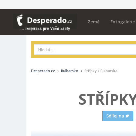
Země
Fotogalerie
Desperado.cz
Bulharsko
Střípky z Bulharska
STŘÍPK
Sdílej na