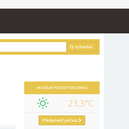
Vyhledat
AKTUÁLNÍ POČASÍ V DESTINACI
23,3°C
Předpověď počasí