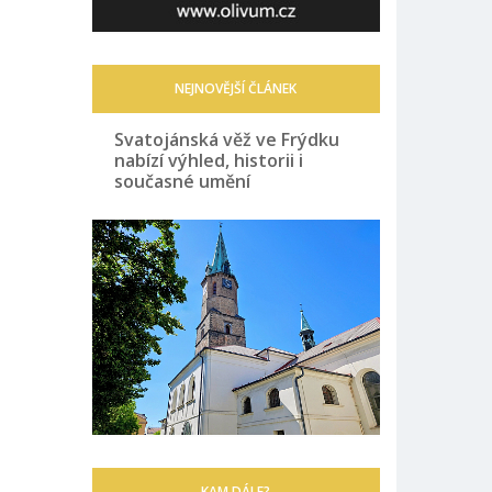
NEJNOVĚJŠÍ ČLÁNEK
Svatojánská věž ve Frýdku
nabízí výhled, historii i
současné umění
KAM DÁLE?