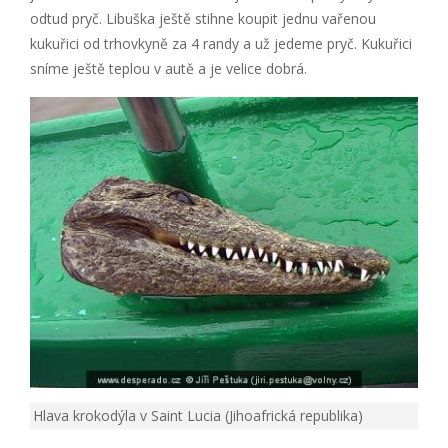
odtud pryč. Libuška ještě stihne koupit jednu vařenou
kukuřici od trhovkyně za 4 randy a už jedeme pryč. Kukuřici
sníme ještě teplou v autě a je velice dobrá.
Hlava krokodýla v Saint Lucia (Jihoafrická republika)