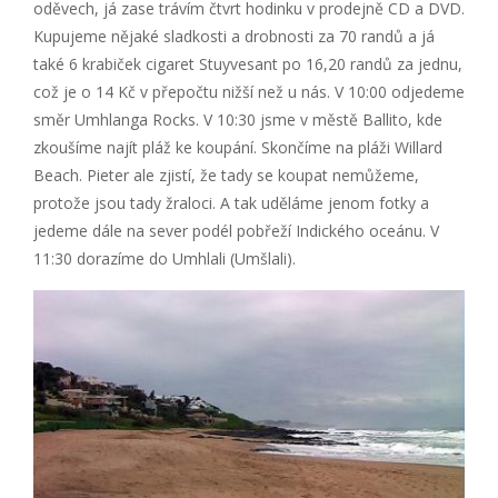
oděvech, já zase trávím čtvrt hodinku v prodejně CD a DVD.
Kupujeme nějaké sladkosti a drobnosti za 70 randů a já
také 6 krabiček cigaret Stuyvesant po 16,20 randů za jednu,
což je o 14 Kč v přepočtu nižší než u nás. V 10:00 odjedeme
směr Umhlanga Rocks. V 10:30 jsme v městě Ballito, kde
zkoušíme najít pláž ke koupání. Skončíme na pláži Willard
Beach. Pieter ale zjistí, že tady se koupat nemůžeme,
protože jsou tady žraloci. A tak uděláme jenom fotky a
jedeme dále na sever podél pobřeží Indického oceánu. V
11:30 dorazíme do Umhlali (Umšlali).