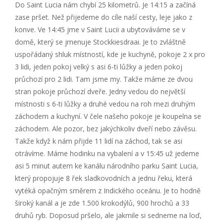
Do Saint Lucia nám chybí 25 kilometrů. Je 14:15 a začíná
zase pršet. Než přijedeme do cíle naší cesty, leje jako z
konve. Ve 14:45 jme v Saint Lucii a ubytováváme se v
domě, který se jmenuje Stockkiesdraai. Je to zvláštně
uspořádaný shluk místností, kde je kuchyně, pokoje 2 x pro
3 lidi, jeden pokoj velký s asi 6-ti lůžky a jeden pokoj
průchozí pro 2 lidi. Tam jsme my. Takže máme ze dvou
stran pokoje průchozí dveře. Jedny vedou do největší
místnosti s 6-ti lůžky a druhé vedou na roh mezi druhým
záchodem a kuchyní. V čele našeho pokoje je koupelna se
záchodem. Ale pozor, bez jakýchkoliv dveří nebo závěsu.
Takže když k nám přijde 11 lidí na záchod, tak se asi
otrávíme. Máme hodinku na vybalení a v 15:45 už jedeme
asi 5 minut autem ke kanálu národního parku Saint Lucia,
který propojuje 8 řek sladkovodních a jednu řeku, která
vytéká opačným směrem z Indického oceánu. Je to hodně
široký kanál a je zde 1.500 krokodýlů, 900 hrochů a 33
druhů ryb. Doposud pršelo, ale jakmile si sedneme na loď,