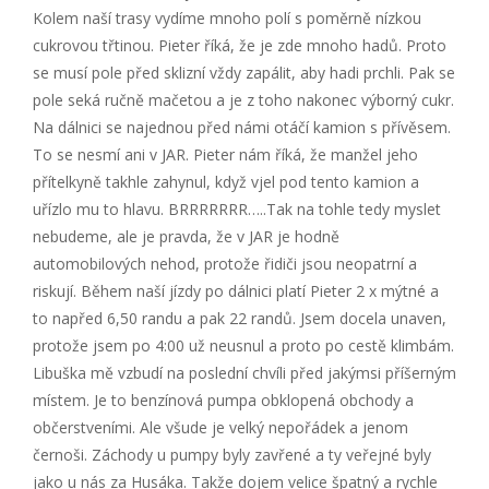
Kolem naší trasy vydíme mnoho polí s poměrně nízkou
cukrovou třtinou. Pieter říká, že je zde mnoho hadů. Proto
se musí pole před sklizní vždy zapálit, aby hadi prchli. Pak se
pole seká ručně mačetou a je z toho nakonec výborný cukr.
Na dálnici se najednou před námi otáčí kamion s přívěsem.
To se nesmí ani v JAR. Pieter nám říká, že manžel jeho
přítelkyně takhle zahynul, když vjel pod tento kamion a
uřízlo mu to hlavu. BRRRRRRR…..Tak na tohle tedy myslet
nebudeme, ale je pravda, že v JAR je hodně
automobilových nehod, protože řidiči jsou neopatrní a
riskují. Během naší jízdy po dálnici platí Pieter 2 x mýtné a
to napřed 6,50 randu a pak 22 randů. Jsem docela unaven,
protože jsem po 4:00 už neusnul a proto po cestě klimbám.
Libuška mě vzbudí na poslední chvíli před jakýmsi příšerným
místem. Je to benzínová pumpa obklopená obchody a
občerstveními. Ale všude je velký nepořádek a jenom
černoši. Záchody u pumpy byly zavřené a ty veřejné byly
jako u nás za Husáka. Takže dojem velice špatný a rychle