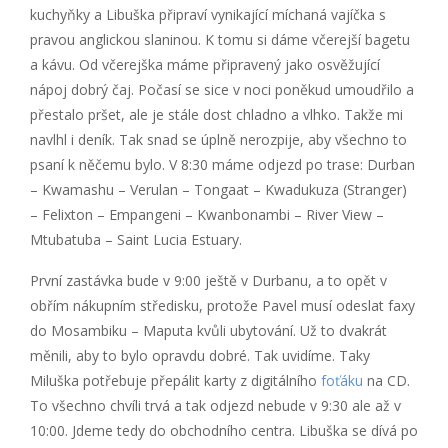
kuchyňky a Libuška připraví vynikající míchaná vajíčka s
pravou anglickou slaninou. K tomu si dáme včerejší bagetu
a kávu. Od včerejška máme připravený jako osvěžující
nápoj dobrý čaj. Počasí se sice v noci poněkud umoudřilo a
přestalo pršet, ale je stále dost chladno a vlhko. Takže mi
navlhl i deník. Tak snad se úplně nerozpije, aby všechno to
psaní k něčemu bylo. V 8:30 máme odjezd po trase: Durban
– Kwamashu – Verulan – Tongaat – Kwadukuza (Stranger)
– Felixton – Empangeni – Kwanbonambi – River View –
Mtubatuba – Saint Lucia Estuary.
První zastávka bude v 9:00 ještě v Durbanu, a to opět v
obřím nákupním středisku, protože Pavel musí odeslat faxy
do Mosambiku – Maputa kvůli ubytování. Už to dvakrát
měnili, aby to bylo opravdu dobré. Tak uvidíme. Taky
Miluška potřebuje přepálit karty z digitálního
foťáku
na CD.
To všechno chvíli trvá a tak odjezd nebude v 9:30 ale až v
10:00. Jdeme tedy do obchodního centra. Libuška se dívá po