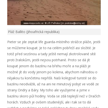
Pláž Ballito (Jihoafrická republika)
Pieter se jde zeptat life guarda-místního strážce pláže, jestli
se můžeme koupat. Je to na celém pobřeží asi složité. Je
totiž před sezónou a tady ještě nemají zkotrolované sítě
proti žralokům, jestli nejsou potrhané. Proto se dá jít
koupat jenom do bazénu na břehu moře a na pláži je
možné jít do vody jenom po kolena, abychom náhodou o
nějakou tu končetinu nepřišli. Naši kolegové turisté se do
bazénu neodvážili, až na ani ne minutový pobyt ve vodě ze
strany Ondry a Báry. My toho ale využijeme a jsme v
bazénu skoro půl hodiny. Voda se zdá teplejší než v Dračích
horách. Vzduch je ovšem studenější, ale i tak se to dá