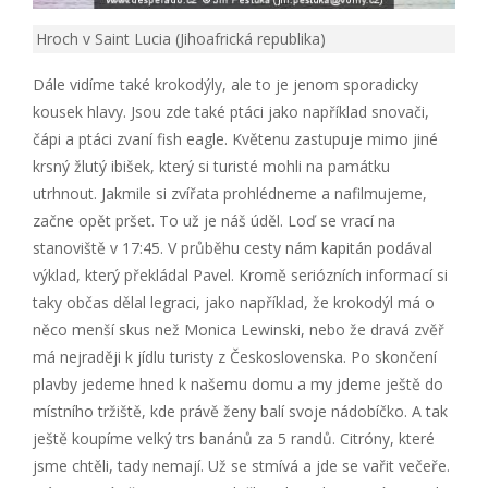
Hroch v Saint Lucia (Jihoafrická republika)
Dále vidíme také krokodýly, ale to je jenom sporadicky
kousek hlavy. Jsou zde také ptáci jako například snovači,
čápi a ptáci zvaní fish eagle. Květenu zastupuje mimo jiné
krsný žlutý ibišek, který si turisté mohli na památku
utrhnout. Jakmile si zvířata prohlédneme a nafilmujeme,
začne opět pršet. To už je náš úděl. Loď se vrací na
stanoviště v 17:45. V průběhu cesty nám kapitán podával
výklad, který překládal Pavel. Kromě seriózních informací si
taky občas dělal legraci, jako například, že krokodýl má o
něco menší skus než Monica Lewinski, nebo že dravá zvěř
má nejraději k jídlu turisty z Československa. Po skončení
plavby jedeme hned k našemu domu a my jdeme ještě do
místního tržiště, kde právě ženy balí svoje nádobíčko. A tak
ještě koupíme velký trs banánů za 5 randů. Citróny, které
jsme chtěli, tady nemají. Už se stmívá a jde se vařit večeře.