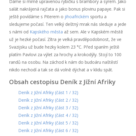
Dáme si mírně upravenou rybičku s brambory a sýrem. Jako
salát nakrájená rajčata a jako bonus plovinu papaye. Pak si
ještě povídáme s Piterem o
jihoafrickém
sportu a
sledujeme počasí. Ten velký deštný mrak nás sleduje a jede
s námi od
Kapského města
až sem. Ale v Kapském městě
už je hezké počasí. Zítra je velká pravděpodobnost, že ve
Svazijsku už bude hezky kolem 23 °C. Před spaním ještě
platím Pavlovi za výlet za hrochy a krokodýly. Stojí to 100
randů na osobu. Na záchod k nám do budoáru naštěstí
nikdo nechodí a tak se dá volně dýchat a v klidu spát.
Obsah cestopisu Deník z Jižní Afriky
Deník z Jižní Afriky (část 1 / 32)
Deník z Jižní Afriky (část 2 / 32)
Deník z Jižní Afriky (část 3 / 32)
Deník z Jižní Afriky (část 4 / 32)
Deník z Jižní Afriky (část 5 / 32)
Deník z Jižní Afriky (část 6 / 32)