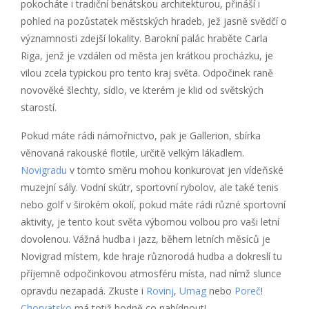
pokocháte i tradiční benátskou architekturou, přináší i
pohled na pozůstatek městských hradeb, jež jasně svědčí o
významnosti zdejší lokality. Barokní palác hraběte Carla
Riga, jenž je vzdálen od města jen krátkou procházku, je
vilou zcela typickou pro tento kraj světa. Odpočinek raně
novověké šlechty, sídlo, ve kterém je klid od světských
starostí.
Pokud máte rádi námořnictvo, pak je Gallerion, sbírka
věnovaná rakouské flotile, určitě velkým lákadlem.
Novigradu
v tomto směru mohou konkurovat jen vídeňské
muzejní sály. Vodní skútr, sportovní rybolov, ale také tenis
nebo golf v širokém okolí, pokud máte rádi různé sportovní
aktivity, je tento kout světa výbornou volbou pro vaši letní
dovolenou. Vážná hudba i jazz, během letních měsíců je
Novigrad místem, kde hraje různorodá hudba a dokreslí tu
příjemně odpočinkovou atmosféru místa, nad nímž slunce
opravdu nezapadá. Zkuste i
Rovinj
,
Umag
nebo
Poreč
!
Chorvatsko
má totiž hodně co nabídnout!