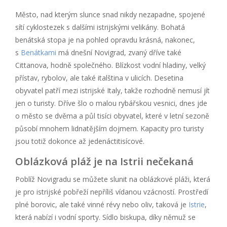
Město, nad kterým slunce snad nikdy nezapadne, spojené
sítí cyklostezek s dalšími istrijskými velikány. Bohatá
benátská stopa je na pohled opravdu krásná, nakonec,
s
Benátkami
má dnešní Novigrad, zvaný dříve také
Cittanova, hodně společného. Blízkost vodní hladiny, velký
přístav, rybolov, ale také italština v ulicích. Desetina
obyvatel patří mezi istrijské Italy, takže rozhodně nemusí jít
jen o turisty. Dříve šlo o malou rybářskou vesnici, dnes jde
o město se dvěma a půl tisíci obyvatel, které v letní sezoně
působí mnohem lidnatějším dojmem. Kapacity pro turisty
jsou totiž dokonce až jedenáctitisícové.
Oblázková pláž je na Istrii nečekaná
Poblíž Novigradu se můžete slunit na oblázkové pláži, která
je pro istrijské pobřeží nepříliš vídanou vzácností. Prostředí
plné borovic, ale také vinné révy nebo oliv, taková je
Istrie
,
která nabízí i vodní sporty. Sídlo biskupa, díky němuž se