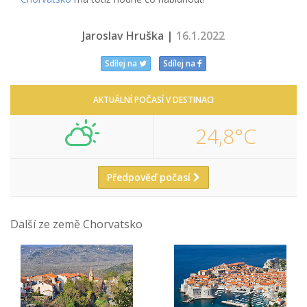
Jaroslav Hruška |
16.1.2022
Sdílej na
Sdílej na
AKTUÁLNÍ POČASÍ V DESTINACI
24,8°C
Předpověď počasí
Další ze země Chorvatsko