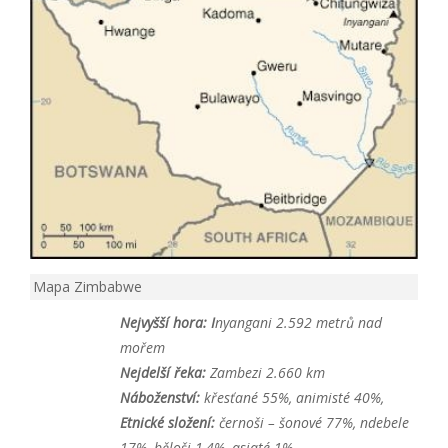
Mapa Zimbabwe
Nejvyšší hora: I
nyangani 2.592 metrů nad
mořem
Nejdelší řeka:
Zambezi 2.660 km
Náboženství:
křesťané 55%, animisté 40%,
Etnické složení:
černoši – šonové 77%, ndebele
17%, běloši 1,4%, asiaté 1%