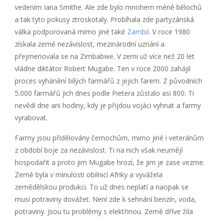
vedením Iana Smithe. Ale zde bylo mnohem méně bělochů
a tak tyto pokusy ztroskotaly. Probíhala zde partyzánská
válka podporovaná mimo jiné také
Zambií
. V roce 1980
získala země nezávislost, mezinárodní uznání a
přejmenovala se na Zimbabwe. V zemi už více než 20 let
vládne diktátor Robert Mugabe. Ten v roce 2000 zahájil
proces vyhánění bílých farmářů z jejich farem. Z původních
5.000 farmářů jich dnes podle Pietera zůstalo asi 800. Ti
nevědí dne ani hodiny, kdy je přijdou vojáci vyhnat a farmy
vyrabovat.
Farmy jsou přidělovány černochům, mimo jiné i veteránům
z období boje za nezávislost. Ti na nich však neumějí
hospodařit a proto jim Mugabe hrozí, že jim je zase vezme.
Země byla v minulosti obilnicí Afriky a vyvážela
zemědělskou produkci. To už dnes neplatí a naopak se
musí potraviny dovážet. Není zde k sehnání benzín, voda,
potraviny. Jsou tu problémy s elektřinou. Země dříve žila