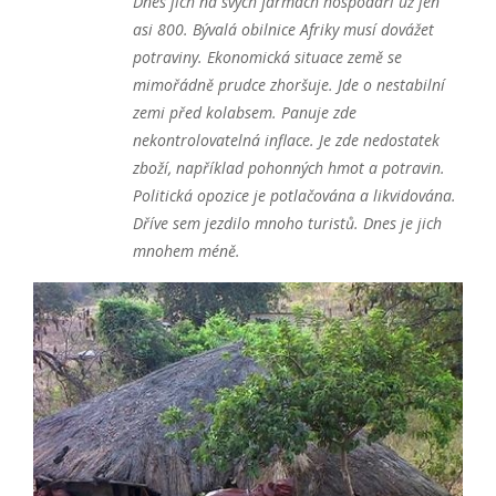
Dnes jich na svých farmách hospodaří už jen
asi 800. Bývalá obilnice Afriky musí dovážet
potraviny. Ekonomická situace země se
mimořádně prudce zhoršuje. Jde o nestabilní
zemi před kolabsem. Panuje zde
nekontrolovatelná inflace. Je zde nedostatek
zboží, například pohonných hmot a potravin.
Politická opozice je potlačována a likvidována.
Dříve sem jezdilo mnoho turistů. Dnes je jich
mnohem méně.