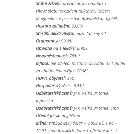
Státní zřízení:
prezidentská republika
Hlava státu:
prezident (diktátor) Robert
MugabeRoční přírůstek obyvatelstva: 0,05%
Hustota zalidnění:
33,0%
Střední délka života:
muži 43/ženy 42
Gramotnost:
90,9%
Obyvatel na 1 lékaře:
6.909
Nezaměstnanost:
75% !
Inflace:
dle sdělení místních obyvatel až 1.600%
za období leden-říjen 2006!
HDP/1 obyvatel:
360
Hospodářský růst:
- 8,5%!
Odběratelské země:
JAR, Velká Británie,
Japonsko
Dodavatelské země:
JAR, Velká Británie, Čína
Úřední jazyk:
angličtina
Měna:
zimbabwský dolar = 0,092 Kč, 1 Kč =
10,91 zimbabwských dolarů, oficiální kurs k