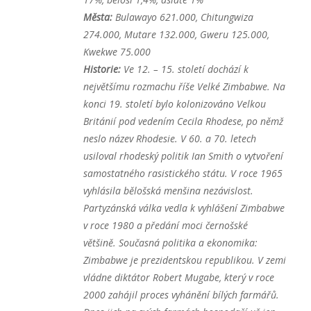
Města:
Bulawayo 621.000, Chitungwiza
274.000, Mutare 132.000, Gweru 125.000,
Kwekwe 75.000
Historie:
Ve 12. – 15. století dochází k
největšímu rozmachu říše Velké Zimbabwe. Na
konci 19. století bylo kolonizováno Velkou
Británií pod vedením Cecila Rhodese, po němž
neslo název Rhodesie. V 60. a 70. letech
usiloval rhodeský politik Ian Smith o vytvoření
samostatného rasistického státu. V roce 1965
vyhlásila bělošská menšina nezávislost.
Partyzánská válka vedla k vyhlášení Zimbabwe
v roce 1980 a předání moci černošské
většině.
Současná politika a ekonomika:
Zimbabwe je prezidentskou republikou. V zemi
vládne diktátor Robert Mugabe, který v roce
2000 zahájil proces vyhánění bílých farmářů.