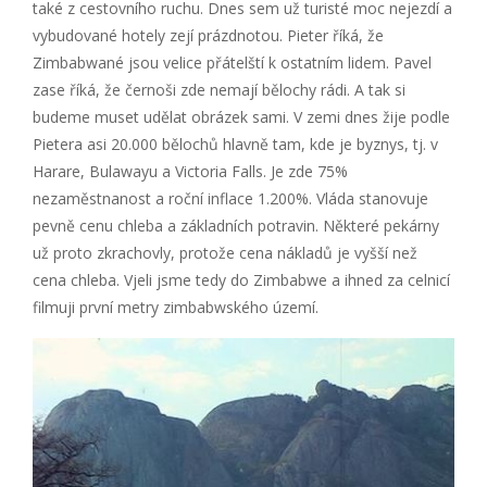
také z cestovního ruchu. Dnes sem už turisté moc nejezdí a
vybudované hotely zejí prázdnotou. Pieter říká, že
Zimbabwané jsou velice přátelští k ostatním lidem. Pavel
zase říká, že černoši zde nemají bělochy rádi. A tak si
budeme muset udělat obrázek sami. V zemi dnes žije podle
Pietera asi 20.000 bělochů hlavně tam, kde je byznys, tj. v
Harare, Bulawayu a Victoria Falls. Je zde 75%
nezaměstnanost a roční inflace 1.200%. Vláda stanovuje
pevně cenu chleba a základních potravin. Některé pekárny
už proto zkrachovly, protože cena nákladů je vyšší než
cena chleba. Vjeli jsme tedy do Zimbabwe a ihned za celnicí
filmuji první metry zimbabwského území.