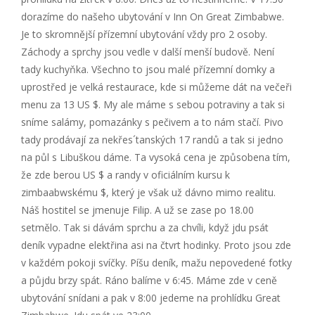
dorazíme do našeho ubytování v Inn On Great Zimbabwe.
Je to skromnější přízemní ubytování vždy pro 2 osoby.
Záchody a sprchy jsou vedle v další menší budově. Není
tady kuchyňka. Všechno to jsou malé přízemní domky a
uprostřed je velká restaurace, kde si můžeme dát na večeři
menu za 13 US $. My ale máme s sebou potraviny a tak si
sníme salámy, pomazánky s pečivem a to nám stačí. Pivo
tady prodávají za nekřes´tanských 17 randů a tak si jedno
na půl s Libuškou dáme. Ta vysoká cena je způsobena tím,
že zde berou US $ a randy v oficiálním kursu k
zimbaabwskému $, který je však už dávno mimo realitu.
Náš hostitel se jmenuje Filip. A už se zase po 18.00
setmělo. Tak si dávám sprchu a za chvíli, když jdu psát
deník vypadne elektřina asi na čtvrt hodinky. Proto jsou zde
v každém pokoji svíčky. Píšu deník, mažu nepovedené fotky
a půjdu brzy spát. Ráno balíme v 6:45. Máme zde v ceně
ubytování snídani a pak v 8:00 jedeme na prohlídku Great