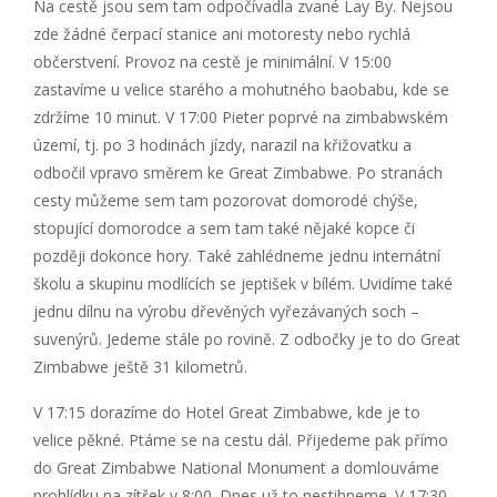
Na cestě jsou sem tam odpočívadla zvané Lay By. Nejsou
zde žádné čerpací stanice ani motoresty nebo rychlá
občerstvení. Provoz na cestě je minimální. V 15:00
zastavíme u velice starého a mohutného baobabu, kde se
zdržíme 10 minut. V 17:00 Pieter poprvé na zimbabwském
území, tj. po 3 hodinách jízdy, narazil na křižovatku a
odbočil vpravo směrem ke Great Zimbabwe. Po stranách
cesty můžeme sem tam pozorovat domorodé chýše,
stopující domorodce a sem tam také nějaké kopce či
později dokonce hory. Také zahlédneme jednu internátní
školu a skupinu modlících se jeptišek v bílém. Uvidíme také
jednu dílnu na výrobu dřevěných vyřezávaných soch –
suvenýrů. Jedeme stále po rovině. Z odbočky je to do Great
Zimbabwe ještě 31 kilometrů.
V 17:15 dorazíme do Hotel Great Zimbabwe, kde je to
velice pěkné. Ptáme se na cestu dál. Přijedeme pak přímo
do Great Zimbabwe National Monument a domlouváme
prohlídku na zítřek v 8:00. Dnes už to nestihneme. V 17:30