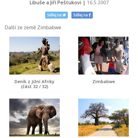
Libuše a Jiří Peštukovi |
16.5.2007
Sdílej na
Sdílej na
Další ze země Zimbabwe
Deník z Jižní Afriky
Zimbabwe
(část 32 / 32)