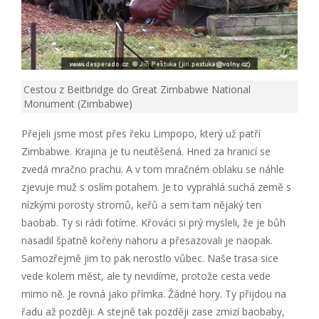
Cestou z Beitbridge do Great Zimbabwe National
Monument (Zimbabwe)
Přejeli jsme most přes řeku Limpopo, který už patří
Zimbabwe. Krajina je tu neutěšená. Hned za hranicí se
zvedá mračno prachu. A v tom mračném oblaku se náhle
zjevuje muž s oslím potahem. Je to vyprahlá suchá země s
nízkými porosty stromů, keřů a sem tam nějaký ten
baobab. Ty si rádi fotíme. Křováci si prý mysleli, že je bůh
nasadil špatně kořeny nahoru a přesazovali je naopak.
Samozřejmě jim to pak nerostlo vůbec. Naše trasa sice
vede kolem měst, ale ty nevidíme, protože cesta vede
mimo ně. Je rovná jako přímka. Žádné hory. Ty přijdou na
řadu až později. A stejně tak později zase zmizí baobaby,