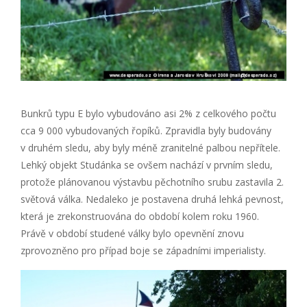
Bunkrů typu E bylo vybudováno asi 2% z celkového počtu
cca 9 000 vybudovaných řopíků. Zpravidla byly budovány
v druhém sledu, aby byly méně zranitelné palbou nepřítele.
Lehký objekt Studánka se ovšem nachází v prvním sledu,
protože plánovanou výstavbu pěchotního srubu zastavila 2.
světová válka. Nedaleko je postavena druhá lehká pevnost,
která je zrekonstruována do období kolem roku 1960.
Právě v období studené války bylo opevnění znovu
zprovozněno pro případ boje se západními imperialisty.