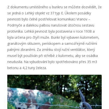
Z dokumentu umístěného u bunkru se můžete dozvědět, že
se jedná o Lehký objekt vz 37 typ E. Úkolem posádky
pevnosti bylo čelně postřelovat komunikaci Vranov –
Podmyče a dalekou palbou narušovat útočnou sestavu
protivníka. Lehká pevnost byla postavena v roce 1938 a
byla určena pro čtyři muže. Bunkr byl vybaven kulometem,
granátovým skluzem, periskopem a samozřejmě ručními
palnými zbraněmi. Za zmínku stojí ruční ventilátor, který
musel být používán při střelbě z kulometu, aby se osádka
neudusila. Na vybudování bylo spotřebováno přes 35 m3
betonu a 4,2 tuny železa.