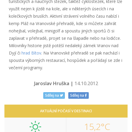
turistických a naučných stezek, taktéž cyklostezek, které lze
využít nejen k jízdě na kole, ale v některých úsecích i na
kolečkových bruslích. Aktivní strávení volného času nabízí i
kemp Pláž na Vranovské přehradě, kde si můžete zahrát
nohejbal, volejbal, minigolf a spoustu jiných sportů či si
zaplavat v přehradě, projet se na šlapadle nebo na lodičce.
Milovníky historie jistě potěší nedaleký zámek Vranov nad
Dyjí či
hrad Bítov
. Na Vranovské přehradě se pak nachází i
spousta výborných restaurací, hospůdek a pořádají se zde i
večerní programy.
Jaroslav Hruška |
14.10.2012
Sdílej na
Sdílej na
AKTUÁLNÍ POČASÍ V DESTINACI
15,2°C