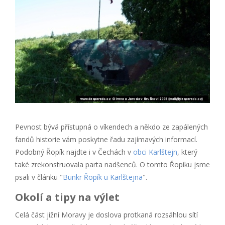
Pevnost bývá přístupná o víkendech a někdo ze zapálených
fandů historie vám poskytne řadu zajímavých informací.
Podobný Řopík najdte i v Čechách v
obci Karlštejn
, který
také zrekonstruovala parta nadšenců. O tomto Řopíku jsme
psali v článku "
Bunkr Řopík u Karlštejna
".
Okolí a tipy na výlet
Celá část jižní Moravy je doslova protkaná rozsáhlou sítí