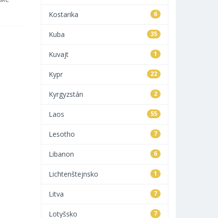
Kostarika
6
Kuba
35
Kuvajt
1
Kypr
22
Kyrgyzstán
2
Laos
55
Lesotho
7
Libanon
6
Lichtenštejnsko
1
Litva
7
Lotyšsko
7