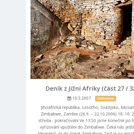
Deník z Jižní Afriky (část 27 / 3
16.5.2007
Zimbabwe
Jihoafrická republika, Lesotho, Svazijsko, Mosa
Zimbabwe, Zambie (26.9. – 22.10.2006) 18. 10. 
středa - pokračování Ve 13:50 jsme konečně po 
vyřizování vpuštěni do Zimbabwe. Čeká nás ješt
kilometrů až do Great Zimbabwe. Teď je na míst