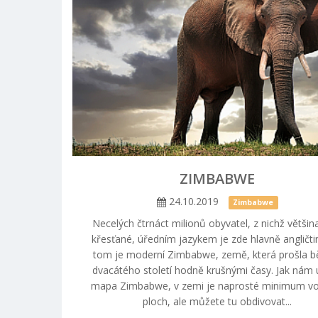
ZIMBABWE
24.10.2019
Zimbabwe
Necelých čtrnáct milionů obyvatel, z nichž většin
křesťané, úředním jazykem je zde hlavně angličtin
tom je moderní Zimbabwe, země, která prošla 
dvacátého století hodně krušnými časy. Jak nám
mapa Zimbabwe, v zemi je naprosté minimum v
ploch, ale můžete tu obdivovat...