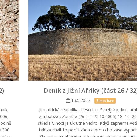
2)
Deník z Jižní Afriky (část 26 / 32
13.5.2007
Zimbabwe
mbik,
Jihoafrická republika, Lesotho, Svazijsko, Mosamb
2006,
Zimbabwe, Zambie (26.9. – 22.10.2006) 18. 10. 20
hodině
středa V noci je ukrutné vedro. Když zapneme vět
ě 300
tak za chvíli to pocítí záda a proto ho zase vypne
ě něco
Zkoušíme spát pod moskytiérou, ale nakonec ji t