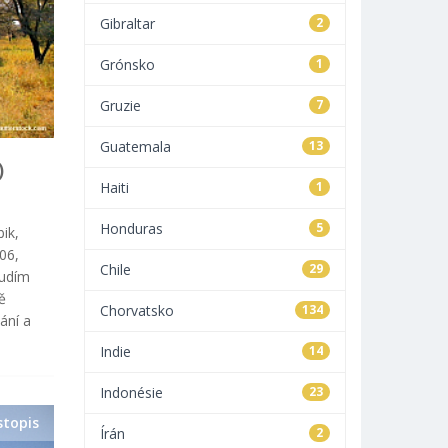
Gibraltar
2
Grónsko
1
Gruzie
7
Guatemala
13
)
Haiti
1
Honduras
5
ik,
06,
Chile
29
budím
ě
Chorvatsko
134
ání a
Indie
14
Indonésie
23
stopis
Írán
2