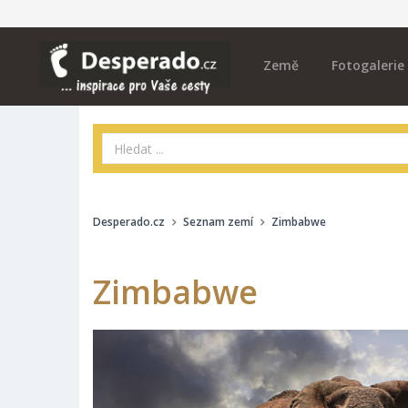
Země
Fotogalerie
Desperado.cz
Seznam zemí
Zimbabwe
Zimbabwe