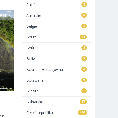
Arménie
1
stopis
Austrálie
4
Belgie
7
Belize
21
Bhútán
1
Bolívie
7
Bosna a Hercegovina
4
Botswana
1
Brazílie
4
)
Bulharsko
17
Česká republika
444
ik,