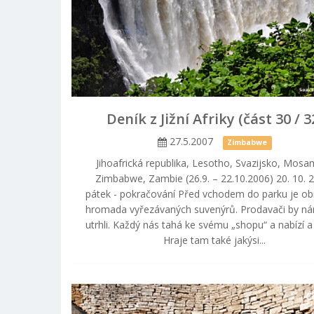
Deník z Jižní Afriky (část 30 / 3
27.5.2007
Zimbabwe
Jihoafrická republika, Lesotho, Svazijsko, Mosa
Zimbabwe, Zambie (26.9. – 22.10.2006) 20. 10. 
pátek - pokračování Před vchodem do parku je o
hromada vyřezávaných suvenýrů. Prodavači by ná
utrhli. Každý nás tahá ke svému „shopu“ a nabízí a 
Hraje tam také jakýsi...
C