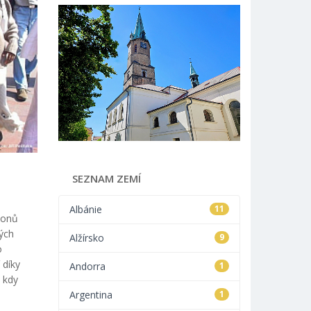
SEZNAM ZEMÍ
Albánie
11
ionů
lých
Alžírsko
9
o
 díky
Andorra
1
 kdy
Argentina
1