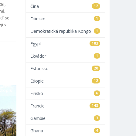
06,
Čína
12
né.
dí se
Dánsko
1
jí v
Demokratická republika Kongo
1
Egypt
103
Ekvádor
1
Estonsko
20
Etiopie
12
stopis
Finsko
6
Francie
148
Gambie
3
Ghana
4