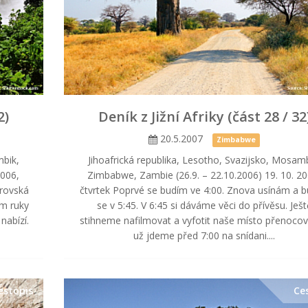
2)
Deník z Jižní Afriky (část 28 / 32
20.5.2007
Zimbabwe
mbik,
Jihoafrická republika, Lesotho, Svazijsko, Mosamb
2006,
Zimbabwe, Zambie (26.9. – 22.10.2006) 19. 10. 20
brovská
čtvrtek Poprvé se budím ve 4:00. Znova usínám a 
m ruky
se v 5:45. V 6:45 si dáváme věci do přívěsu. Ješt
nabízí.
stihneme nafilmovat a vyfotit naše místo přenocov
už jdeme před 7:00 na snídani....
estopis
Ce