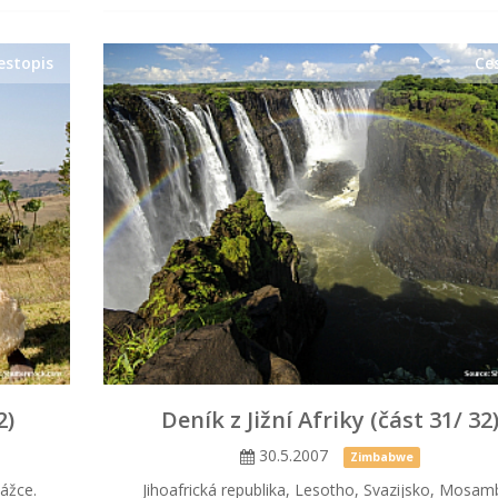
estopis
Ce
2)
Deník z Jižní Afriky (část 31/ 32
30.5.2007
Zimbabwe
pážce.
Jihoafrická republika, Lesotho, Svazijsko, Mosamb