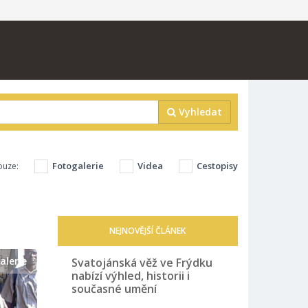
Vyhledat
Fotogalerie
Videa
Cestopisy
ouze:
NEJNOVĚJŠÍ ČLÁNEK
alerie
Svatojánská věž ve Frýdku
nabízí výhled, historii i
současné umění