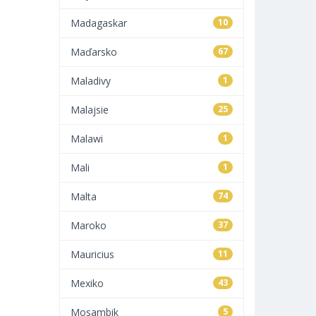
Madagaskar
10
Maďarsko
67
Maladivy
1
Malajsie
25
Malawi
1
Mali
1
Malta
74
Maroko
37
Mauricius
11
Mexiko
43
Mosambik
5