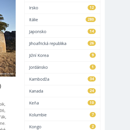
Irsko
12
Itálie
280
Japonsko
14
Jihoafrická republika
26
Jižní Korea
9
Jordánsko
1
Kambodža
34
)
Kanada
24
Keňa
10
ik,
06,
Kolumbie
7
řák,
me.
Kongo
2
aké