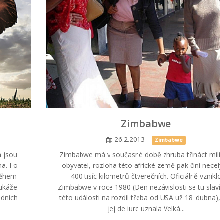
Zimbabwe
26.2.2013
Zimbabwe
a jsou
Zimbabwe má v současné době zhruba třináct mil
a. I o
obyvatel, rozloha této africké země pak činí nece
během
400 tisíc kilometrů čtverečních. Oficiálně vznikl
 ukáže
Zimbabwe v roce 1980 (Den nezávislosti se tu slaví
odních
této události na rozdíl třeba od USA už 18. dubna),
jej de iure uznala Velká...