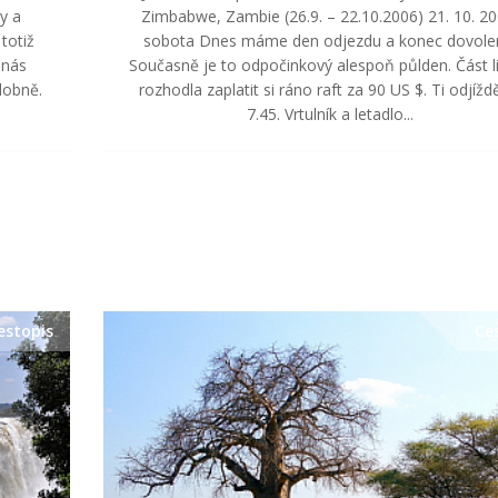
y a
Zimbabwe, Zambie (26.9. – 22.10.2006) 21. 10. 20
totiž
sobota Dnes máme den odjezdu a konec dovole
 nás
Současně je to odpočinkový alespoň půlden. Část li
odobně.
rozhodla zaplatit si ráno raft za 90 US $. Ti odjíždě
7.45. Vrtulník a letadlo...
estopis
Ce