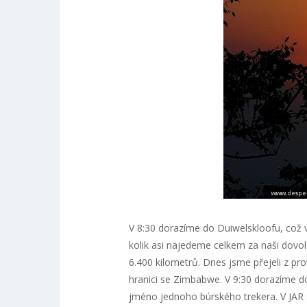
V 8:30 dorazíme do Duiwelskloofu, což v 
kolik asi najedeme celkem za naši dovol
6.400 kilometrů. Dnes jsme přejeli z p
hranici se Zimbabwe. V 9:30 dorazíme do
jméno jednoho búrského trekera. V JAR 