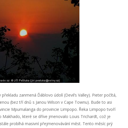
překladu zanmená Ďáblovo údolí (Devil’s Valley). Pieter počítá,
enou (bez tří dnů s Janou Wilson v Cape Townu). Bude to asi
rovincie Mpumalanga do provincie Limpopo. Řeka Limpopo tvoří
 Makhado, které se dříve jmenovalo Louis Trichardt, což je
stále probíhá masivní přejmenovávání měst. Tento měsíc prý