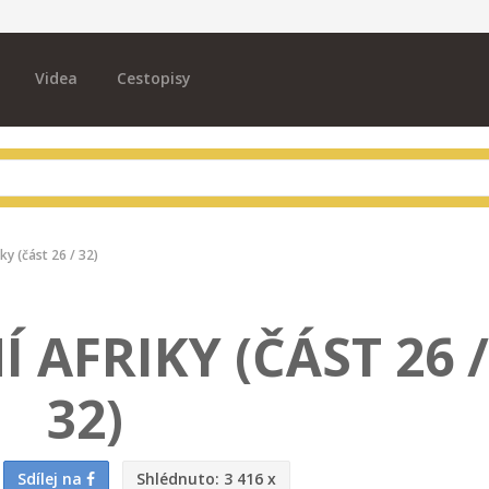
Videa
Cestopisy
iky (část 26 / 32)
Í AFRIKY (ČÁST 26 /
32)
Sdílej na
Shlédnuto:
3 416 x