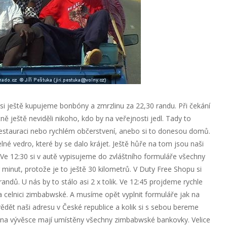
si ještě kupujeme bonbóny a zmrzlinu za 22,30 randu. Při čekání
 ještě neviděli nikoho, kdo by na veřejnosti jedl. Tady to
 restauraci nebo rychlém občerstvení, anebo si to donesou domů.
né vedro, které by se dalo krájet. Ještě hůře na tom jsou naši
m. Ve 12:30 si v autě vypisujeme do zvláštního formuláře všechny
ár minut, protože je to ještě 30 kilometrů. V Duty Free Shopu si
andů. U nás by to stálo asi 2 x tolik. Ve 12:45 projdeme rychle
a celnici zimbabwské. A musíme opět vyplnit formuláře jak na
dět naši adresu v České republice a kolik si s sebou bereme
 na vývěsce mají umístěny všechny zimbabwské bankovky. Velice