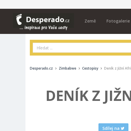
Země
Fotogalerie
Desperado.cz
Zimbabwe
Cestopisy
Deník z Jižní Afr
DENÍK Z JIŽN
Sdílej na