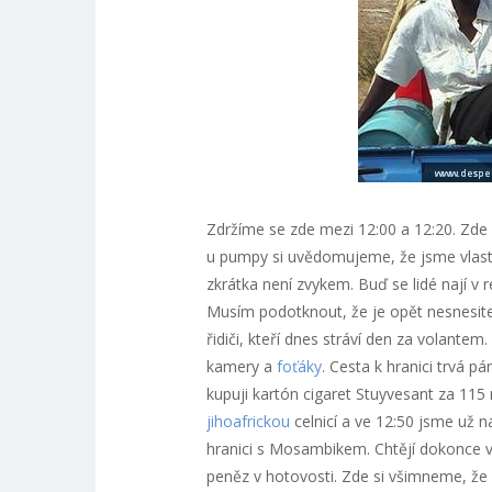
Zdržíme se zde mezi 12:00 a 12:20. Zde 
u pumpy si uvědomujeme, že jsme vlastně
zkrátka není zvykem. Buď se lidé nají v
Musím podotknout, že je opět nesnesitel
řidiči, kteří dnes stráví den za volante
kamery a
foťáky
. Cesta k hranici trvá p
kupuji kartón cigaret Stuyvesant za 115 r
jihoafrickou
celnicí a ve 12:50 jsme už n
hranici s Mosambikem. Chtějí dokonce vě
peněz v hotovosti. Zde si všimneme, že