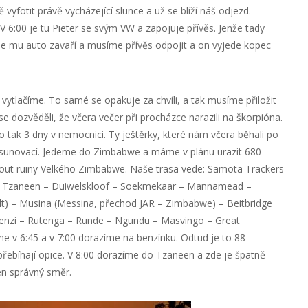
vyfotit právě vycházející slunce a už se blíží náš odjezd.
V 6:00 je tu Pieter se svým VW a zapojuje přívěs. Jenže tady
 se mu auto zavaří a musíme přívěs odpojit a on vyjede kopec
 vytlačíme. To samé se opakuje za chvíli, a tak musíme přiložit
se dozvěděli, že včera večer při procházce narazili na škorpióna.
o tak 3 dny v nemocnici. Ty ještěrky, které nám včera běhali po
řesunovací. Jedeme do Zimbabwe a máme v plánu urazit 680
nout ruiny Velkého Zimbabwe. Naše trasa vede: Samota Trackers
n – Tzaneen – Duiwelskloof – Soekmekaar – Mannamead –
t) – Musina (Messina, přechod JAR – Zimbabwe) – Beitbridge
enzi – Rutenga – Runde – Ngundu – Masvingo – Great
v 6:45 a v 7:00 dorazíme na benzínku. Odtud je to 88
řebíhají opice. V 8:00 dorazíme do Tzaneen a zde je špatně
ten správný směr.