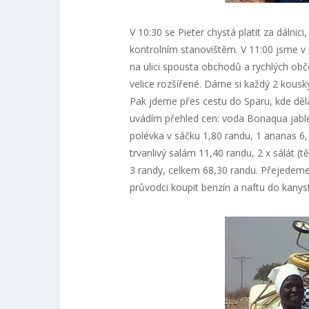
V 10:30 se Pieter chystá platit za dálnic
kontrolním stanovištěm. V 11:00 jsme v 
na ulici spousta obchodů a rychlých obč
velice rozšířené. Dáme si každý 2 kousky 
Pak jdeme přes cestu do Sparu, kde děl
uvádím přehled cen: voda Bonaqua jablečn
polévka v sáčku 1,80 randu, 1 ananas 6
trvanlivý salám 11,40 randu, 2 x sálát 
3 randy, celkem 68,30 randu. Přejedeme 
průvodci koupit benzín a naftu do kany