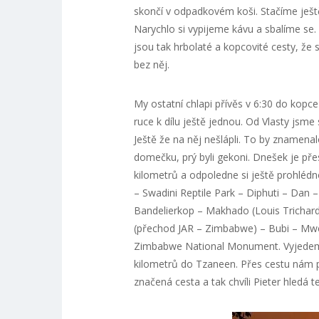
skončí v odpadkovém koši. Stačíme ještě 
Narychlo si vypijeme kávu a sbalíme se. 
jsou tak hrbolaté a kopcovité cesty, že
bez něj.
My ostatní chlapi přívěs v 6:30 do kopce
ruce k dílu ještě jednou. Od Vlasty jsme 
Ještě že na něj nešlápli. To by znamenal
domečku, prý byli gekoni. Dnešek je p
kilometrů a odpoledne si ještě prohléd
– Swadini Reptile Park – Diphuti – Da
Bandelierkop – Makhado (Louis Trichard
(přechod JAR – Zimbabwe) – Bubi – Mw
Zimbabwe National Monument. Vyjedeme 
kilometrů do Tzaneen. Přes cestu nám p
značená cesta a tak chvíli Pieter hledá 