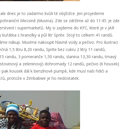
i, ale dnes je to zadarmo kvůli té objížďce. Jen projedeme
pohraniční Messině (Musina). Zde se zdržíme až do 11:45. Je zde
erstvení i supermarketů. My si zajdeme do KFC, které je v JAR
kuřátka s hranolky a půl litr Sprite. Stojí to celkem 41 randů.
áme nákup. Musíme nakoupit hlavně vody a pečivo. Pro ilustraci
á 1,5 litru 8,20 randu, Sprite bez cukru 2 litry 11 randů,
,15 randu, 3 pomeranče 1,50 randu, slanina 13,30 randu, tmavý
(těstovinový a zeleninový) dohromady 12 randů, pečivo (6 housek)
pak kousek dál k benzínové pumpě, kde musí naši řidiči a
strů, protože v Zimbabwe je ho nedostatek.