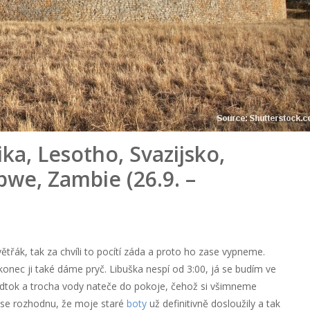
ika, Lesotho, Svazijsko,
we, Zambie (26.9. –
třák, tak za chvíli to pocítí záda a proto ho zase vypneme.
nec ji také dáme pryč. Libuška nespí od 3:00, já se budím ve
odtok a trocha vody nateče do pokoje, čehož si všimneme
o se rozhodnu, že moje staré
boty
už definitivně dosloužily a tak