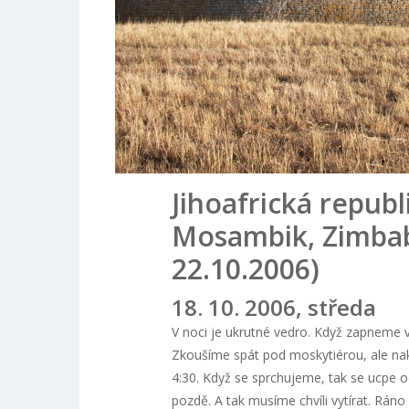
Jihoafrická republ
Mosambik, Zimbab
22.10.2006)
18. 10. 2006, středa
V noci je ukrutné vedro. Když zapneme vě
Zkoušíme spát pod moskytiérou, ale nako
4:30. Když se sprchujeme, tak se ucpe 
pozdě. A tak musíme chvíli vytírat. Rán