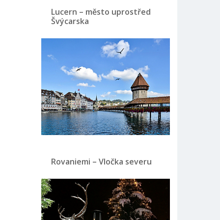
Lucern – město uprostřed
Švýcarska
Rovaniemi – Vločka severu