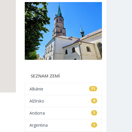
SEZNAM ZEMÍ
Albánie
11
Alžírsko
9
Andorra
1
Argentina
1