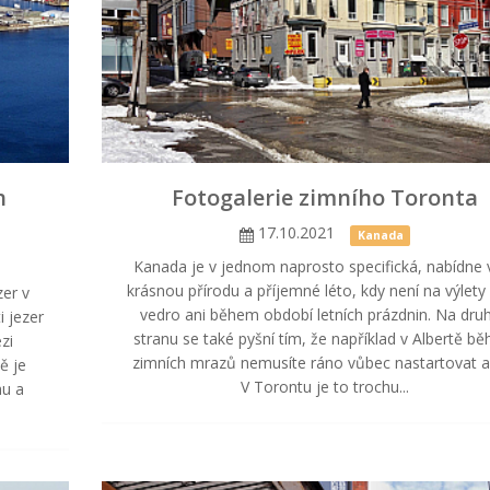
h
Fotogalerie zimního Toronta
17.10.2021
Kanada
Kanada je v jednom naprosto specifická, nabídne
krásnou přírodu a příjemné léto, kdy není na výlety p
zer v
vedro ani během období letních prázdnin. Na dru
i jezer
stranu se také pyšní tím, že například v Albertě b
zi
zimních mrazů nemusíte ráno vůbec nastartovat a
ě je
V Torontu je to trochu...
hu a