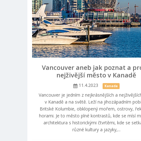
Vancouver aneb jak poznat a pr
nejživější město v Kanadě
11.4.2023
Kanada
Vancouver je jedním z nejkrásnějších a nejživější
v Kanadě a na světě. Leží na jihozápadním pob
Britské Kolumbie, obklopený mořem, ostrovy, ře
horami. Je to město plné kontrastů, kde se mísí 
architektura s historickými čtvrtěmi, kde se setk
různé kultury a jazyky,...