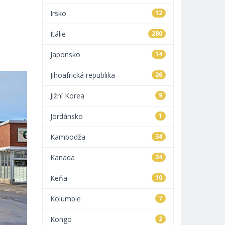
Irsko
12
Itálie
280
Japonsko
14
Jihoafrická republika
26
Jižní Korea
9
Jordánsko
1
Kambodža
34
Kanada
24
Keňa
10
Kolumbie
7
Kongo
2