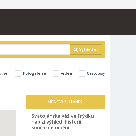
Vyhledat
Fotogalerie
Videa
Cestopisy
ouze:
NEJNOVĚJŠÍ ČLÁNEK
Svatojánská věž ve Frýdku
nabízí výhled, historii i
současné umění