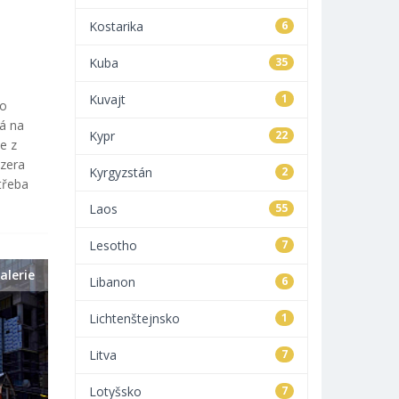
Kostarika
6
Kuba
35
Kuvajt
1
do
ná na
Kypr
22
e z
ezera
Kyrgyzstán
2
třeba
Laos
55
Lesotho
7
alerie
Libanon
6
Lichtenštejnsko
1
Litva
7
Lotyšsko
7