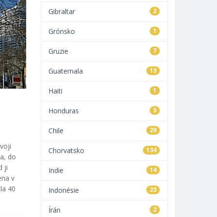
Gibraltar
2
Grónsko
1
Gruzie
7
Guatemala
13
Haiti
1
Honduras
5
Chile
29
voji
Chorvatsko
134
ta, do
 ji
Indie
14
ena v
la 40
Indonésie
23
Írán
2