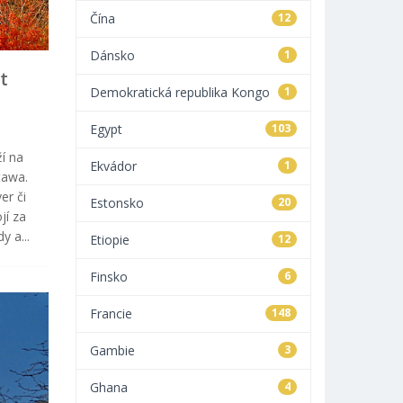
Čína
12
Dánsko
1
t
Demokratická republika Kongo
1
Egypt
103
í na
Ekvádor
1
tawa.
er či
Estonsko
20
jí za
y a...
Etiopie
12
Finsko
6
Francie
148
Gambie
3
Ghana
4