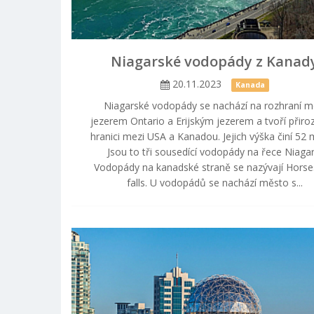
Niagarské vodopády z Kanad
20.11.2023
Kanada
Niagarské vodopády se nachází na rozhraní m
jezerem Ontario a Erijským jezerem a tvoří přir
hranici mezi USA a Kanadou. Jejich výška činí 52 
Jsou to tři sousedící vodopády na řece Niagar
Vodopády na kanadské straně se nazývají Hors
falls. U vodopádů se nachází město s...