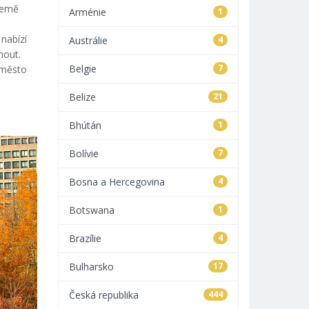
 země
Arménie
1
 nabízí
Austrálie
4
nout.
Belgie
7
 město
Belize
21
Bhútán
1
Bolívie
7
Bosna a Hercegovina
4
Botswana
1
Brazílie
4
Bulharsko
17
Česká republika
444