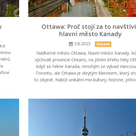
y
Ottawa: Proč stojí za to navštívi
hlavní město Kanady
3.8.2023
Kanada
ezi
ozenou
Nádherné město Ottawa, hlavní město Kanady, lež
metrů.
východě provincie Ontario, na jižním břehu řeky Ot
a.
Když se řekne Kanada, mnohým se vybaví Vancouv
eshoe
Toronto, ale Ottawa je skrytým klenotem, který sto
to objevit. Nabízí unikátní mix kultury, historie, přírod