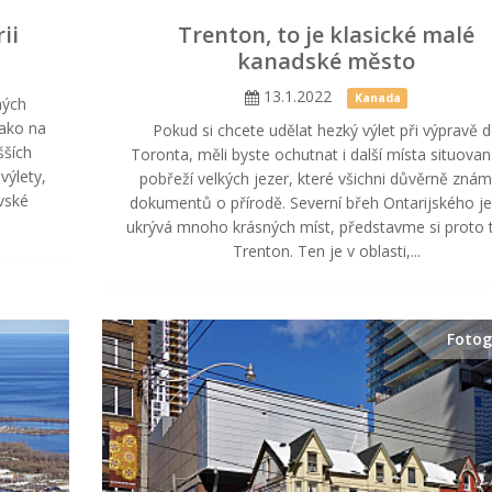
ii
Trenton, to je klasické malé
kanadské město
13.1.2022
Kanada
ných
jako na
Pokud si chcete udělat hezký výlet při výpravě 
šších
Toronta, měli byste ochutnat i další místa situova
výlety,
pobřeží velkých jezer, které všichni důvěrně znám
ovské
dokumentů o přírodě. Severní břeh Ontarijského j
ukrývá mnoho krásných míst, představme si proto 
Trenton. Ten je v oblasti,...
Fotog