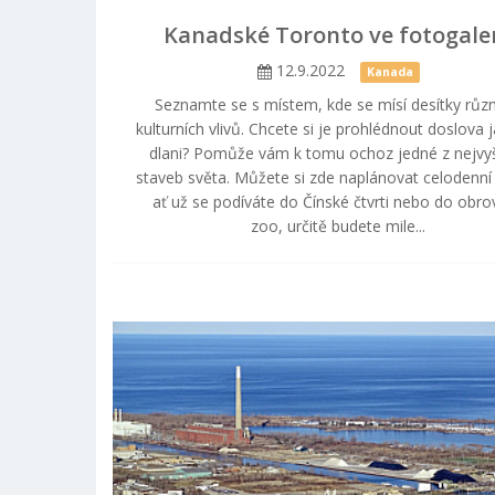
Kanadské Toronto ve fotogaler
12.9.2022
Kanada
Seznamte se s místem, kde se mísí desítky růz
kulturních vlivů. Chcete si je prohlédnout doslova 
dlani? Pomůže vám k tomu ochoz jedné z nejvy
staveb světa. Můžete si zde naplánovat celodenní 
ať už se podíváte do Čínské čtvrti nebo do obr
zoo, určitě budete mile...