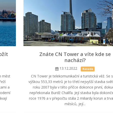
ožít
Znáte CN Tower a víte kde se
nachází?
13.12.2022
Kanada
ch měst
CN Tower je telekomunikační a turistická věž. Se s
řeží
výškou 553,33 metrů je to třetí nejvyšší stavba svě
kami a
roku 2007 byla v této příčce dokonce první, dokud
moderní
nepřekonala Burdž Chalífa. Její stavba byla dokonč
ávají
roce 1976 a v přepočtu stála 2 miliardy korun a trva
měsíců, její...