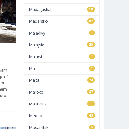
Madagaskar
10
Maďarsko
67
Maladivy
1
Malajsie
25
Malawi
1
Mali
1
 vám
říliš
Malta
74
hou
ěhem
Maroko
37
uto.
Mauricius
11
Mexiko
43
Mosambik
5