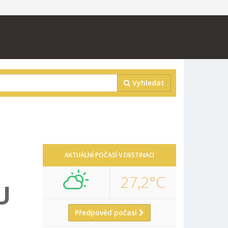
Vyhledat
AKTUÁLNÍ POČASÍ V DESTINACI
27,2°C
U
Předpověď počasí