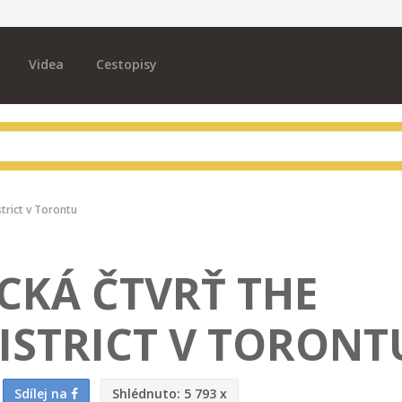
Videa
Cestopisy
strict v Torontu
CKÁ ČTVRŤ THE
DISTRICT V TORONT
Sdílej na
Shlédnuto:
5 793 x