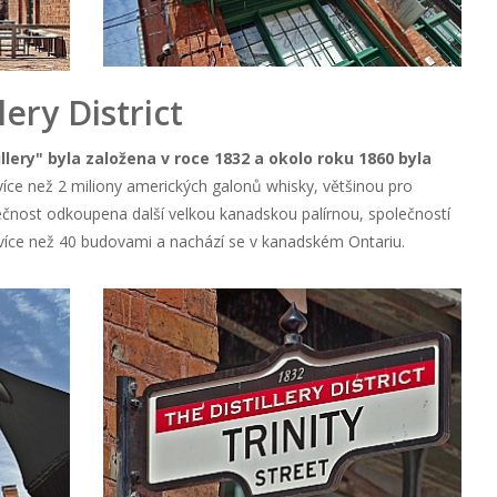
lery District
lery" byla založena v roce 1832 a okolo roku 1860 byla
íce než 2 miliony amerických galonů whisky, většinou pro
lečnost odkoupena další velkou kanadskou palírnou, společností
 více než 40 budovami a nachází se v kanadském Ontariu.