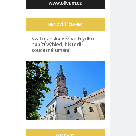
NEJNOVĚJŠÍ ČLÁNEK
Svatojánská věž ve Frýdku
nabízí výhled, historii i
současné umění
KAM DÁLE?