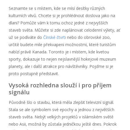
Seznamte se s místem, kde se mísí desítky různých
kulturních vlivů. Chcete si je prohlédnout doslova jako na
dlani? Pomůže vám k tomu ochoz jedné z nejvyšších
staveb světa. Můžete si zde naplánovat celodenní výlety, ať
už se podíváte do
Čínské čtvrti
nebo do obrovské zoo,
určitě budete mile překvapeni možnostmi, které turistům
nabízí právě Kanada. Toronto je i místem, kde kvetou
sporty, dokazuje to nejen nejslavnější hokejové muzeum
planety, ale i další atrakce pro návštěvníky. Pojďme si je
proto postupně představit.
Vysoká rozhledna slouží i pro příjem
signálu
Původně šlo o stavbu, která měla zlepšit televizní signál.
Stala se ale symbolem své epochy a jednou z největších
staveb světa. Nebýt velkých projektů v islámském světě
nebo Asii, možná by zůstala jedničkou ještě dnes. Pokrok