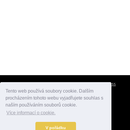
CESTOVNÍ POJIŠTĚNÍ
KONTAKTY
REKLAMA
RSS
Tento web používá soubory cookie. Dalším
procházením tohoto webu vyjadřujete souhlas s
atlasmest.cz
atlaspamatek.info
atlaszemi.info
naším používáním souborů cookie.
Více informací o cookie.
© 2005 - 2026 Desperado.cz. Všechna práva vyhrazena.
Data o počasí jsou přebírána z
OpenWeather
.
V pořádku
Kontakt:
mail@desperado.cz