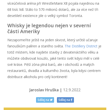
víceúčelová aréna při WrestleManii X8 pojala najednou na
68 tisíc lidí. Stálo to 570 milionů dolarů, ale za více než tři
desetiletí existence jde o velký symbol Toronta.
Whisky je legendou nejen v severní
části Ameriky
Nezapomeňte ještě na jeden skvost, který určitě učaruje
fanouškům palíren a starého světa.
The Distillery District
je
totiž místem, kde najdete stavby z devatenáctého věku a
můžete obdivovat kouzlo, jaké tento svět kdysi měl v celé
své kráse. Pěší zóna plná barů, ale i obchodů a malých
restaurantů, divadla a kulturního života, byla kdysi centrem
distribuce alkoholu pro celý kontinent!
Jaroslav Hruška |
12.9.2022
Sdílej na
Sdílej na