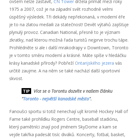
ovšem nelze zastavit,
CN Tower
držela primát mezi roky
1975 a 2007, což je na západní svět rozhodně velmi
úspěšný výsledek. Tři dekády nepřekonaná, v moderní éře
je to na zlatou medaili za statečnost! Devět výtahů zajišťuje
plynulý provoz. Canadian National, přesně to je význam
zkratky, nad kterou možná řada turistů nejprve trochu tápe.
Prohlédněte si ale i další mrakodrapy v Downtown, Toronto
je v tomto směru moderní a krásné. Máte spíše v hledáčku
krásy kanadské přírody? Pobřeží
Ontarijského jezera
vás
určitě zaujme. A na něm se také nachází další sportovní
skvost.
TIP
Více se o Torontu dozvíte v našem článku
"
Toronto - největší kanadské město
".
Fanoušci sportu si totiž nenechají ujít kromě Hockey Hall of
Fame také prohlídku Rogers Centre, baseball stadiónu,
který pamětníci znají pod jménem SkyDome a kam se
vejde takřka padesát tisíc diváků. Koncerty, fotbal, basket,