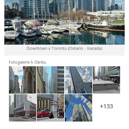
Downtown v Torontu (Ontario - Kanada)
Fotogalerie k článku
+133