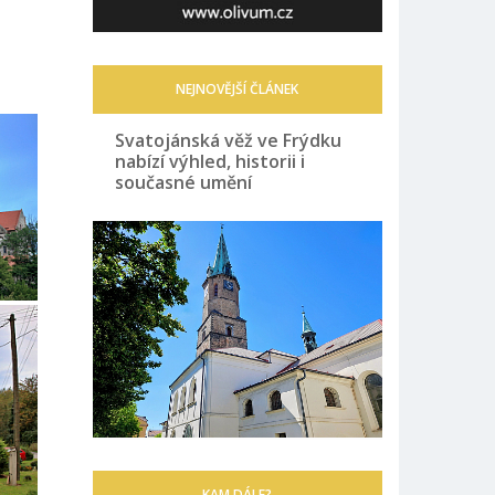
NEJNOVĚJŠÍ ČLÁNEK
Svatojánská věž ve Frýdku
nabízí výhled, historii i
současné umění
KAM DÁLE?