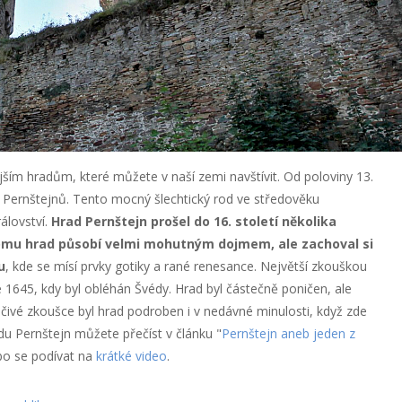
jším hradům, které můžete v naší zemi navštívit. Od poloviny 13.
du Pernštejnů. Tento mocný šlechtický rod ve středověku
álovství.
Hrad Pernštejn prošel do 16. století několika
tomu hrad působí velmi mohutným dojmem, ale zachoval si
u
, kde se mísí prvky gotiky a rané renesance. Největší zkouškou
e 1645, kdy byl obléhán Švédy. Hrad byl částečně poničen, ale
ičivé zkoušce byl hrad podroben i v nedávné minulosti, když zde
du Pernštejn můžete přečíst v článku "
Pernštejn aneb jeden z
bo se podívat na
krátké video
.