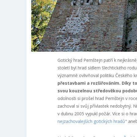
Gotický hrad Pernštejn patří k nejkrásně
století byl hrad sídlem šlechtického ro
významně ovlivňoval politiku Českého kr
přestavbami a rozšiřováním. Díky 
svou kouzelnou středověkou podob
odolnosti si prošel hrad Pernštejn v roc
zachoval si svůj přívlastek nedobytný. N
v dubnu 2005 vypukl požár. Více si o hra
nejzachovalejších gotických hradů
" ane