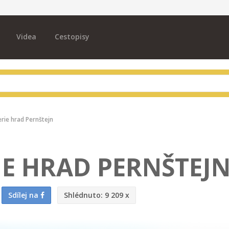
Videa
Cestopisy
rie hrad Pernštejn
E HRAD PERNŠTEJ
Sdílej na
Shlédnuto:
9 209 x