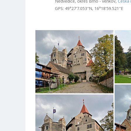
Nedvědice, okres Brno - venkov,
Česká 
GPS: 49°27'7.053"N, 16°18'59.521"E