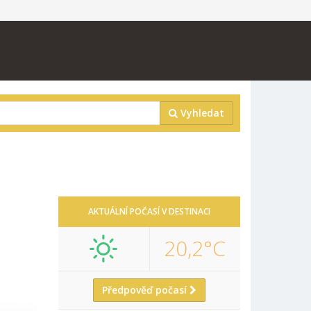
Vyhledat
N
AKTUÁLNÍ POČASÍ V DESTINACI
20,2°C
Předpověď počasí