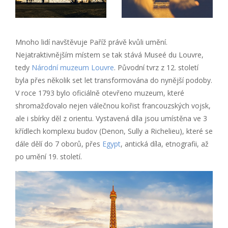
Mnoho lidí navštěvuje Paříž právě kvůli umění.
Nejatraktivnějším místem se tak stává Museé du Louvre,
tedy
Národní muzeum Louvre
. Původní tvrz z 12. století
byla přes několik set let transformována do nynější podoby.
V roce 1793 bylo oficiálně otevřeno muzeum, které
shromažďovalo nejen válečnou kořist francouzských vojsk,
ale i sbírky děl z orientu. Vystavená díla jsou umístěna ve 3
křídlech komplexu budov (Denon, Sully a Richelieu), které se
dále dělí do 7 oborů, přes
Egypt
, antická díla, etnografii, až
po umění 19. století.