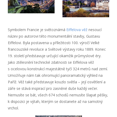
Symbolem Francie je světoznámá
Eiffelova věž
nesoucí
název po autorovi této monumentální stavby, Gustavu
Eiffelovi. Byla postavena u příležitosti 100. výročí Velké
francouzské revoluce a Světové výstavy roku 1889. Konec
19. století představuje určující okamžik průmyslové éry.
Jako ztělesnění technické zdatnosti se Eiffelova věž
s ocelovou konstrukcí majestátně tyčí 324 metrů nad zemí.
Umožňuje nám tak ohromující panoramatický výhled na
Paříž. Věž také představuje kouzlo světla – její osvětlení a
záře se stává inspirací pro zasněné duše každý večer.
Nemusíte se bát, všech 674 schodů nemusíte šlapat pěšky,
k dispozici je výtah, kterým se dostanete až na samotný
vrchol.