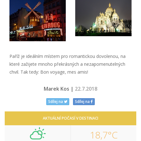
Paříž je ideálním místem pro romantickou dovolenou, na
které zažijete mnoho překrásných a nezapomenutelných
chvil. Tak tedy: Bon voyage, mes amis!
Marek Kos |
22.7.2018
Sdílej na
Sdílej na
AKTUÁLNÍ POČASÍ V DESTINACI
18,7°C