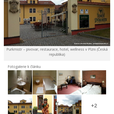
Purkmistr – pivovar, restaurace, hotel, wellness v Plzni (Česká
republika)
Fotogalerie k článku
+2