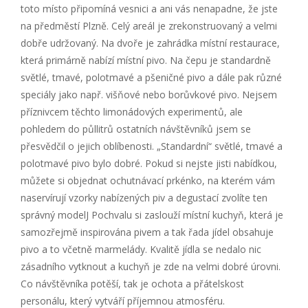
toto místo připomíná vesnici a ani vás nenapadne, že jste
na předměstí Plzně. Celý areál je zrekonstruovaný a velmi
dobře udržovaný. Na dvoře je zahrádka místní restaurace,
která primárně nabízí místní pivo. Na čepu je standardně
světlé, tmavé, polotmavé a pšeničné pivo a dále pak různé
speciály jako např. višňové nebo borůvkové pivo. Nejsem
příznivcem těchto limonádových experimentů, ale
pohledem do půllitrů ostatních návštěvníků jsem se
přesvědčil o jejich oblíbenosti. „Standardní“ světlé, tmavé a
polotmavé pivo bylo dobré. Pokud si nejste jisti nabídkou,
můžete si objednat ochutnávací prkénko, na kterém vám
naservírují vzorky nabízených piv a degustací zvolíte ten
správný modelJ Pochvalu si zaslouží místní kuchyň, která je
samozřejmě inspirována pivem a tak řada jídel obsahuje
pivo a to včetně marmelády. Kvalitě jídla se nedalo nic
zásadního vytknout a kuchyň je zde na velmi dobré úrovni.
Co návštěvníka potěší, tak je ochota a přátelskost
personálu, který vytváří příjemnou atmosféru.