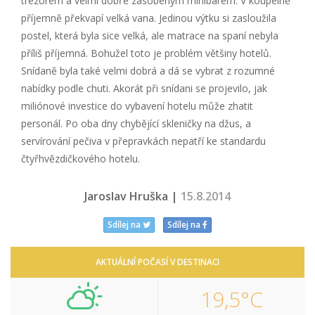
trezorem a velmi dobře zásobeným minibarem. V koupelně
příjemně překvapí velká vana. Jedinou výtku si zasloužila
postel, která byla sice velká, ale matrace na spaní nebyla
příliš příjemná. Bohužel toto je problém většiny hotelů.
Snídaně byla také velmi dobrá a dá se vybrat z rozumné
nabídky podle chuti. Akorát při snídani se projevilo, jak
miliónové investice do vybavení hotelu může zhatit
personál. Po oba dny chybějící skleničky na džus, a
servírování pečiva v přepravkách nepatří ke standardu
čtyřhvězdičkového hotelu.
Jaroslav Hruška |
15.8.2014
Sdílej na
Sdílej na
AKTUÁLNÍ POČASÍ V DESTINACI
19,5°C