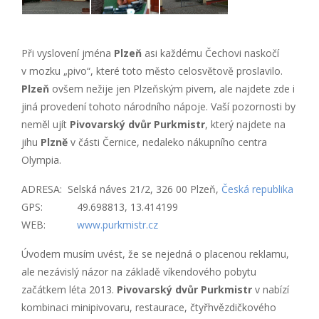
Při vyslovení jména
Plzeň
asi každému Čechovi naskočí
v mozku „pivo“, které toto město celosvětově proslavilo.
Plzeň
ovšem nežije jen Plzeňským pivem, ale najdete zde i
jiná provedení tohoto národního nápoje. Vaší pozornosti by
neměl ujít
Pivovarský dvůr Purkmistr
, který najdete na
jihu
Plzně
v části Černice, nedaleko nákupního centra
Olympia.
ADRESA: Selská náves 21/2, 326 00 Plzeň,
Česká republika
GPS: 49.698813, 13.414199
WEB:
www.purkmistr.cz
Úvodem musím uvést, že se nejedná o placenou reklamu,
ale nezávislý názor na základě víkendového pobytu
začátkem léta 2013.
Pivovarský dvůr Purkmistr
v nabízí
kombinaci minipivovaru, restaurace, čtyřhvězdičkového