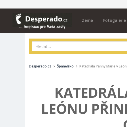
Země
Fotogalerie
Desperado.cz
Španělsko
Katedrála Panny Marie v Leó
KATEDRÁL
LEÓNU PŘIN