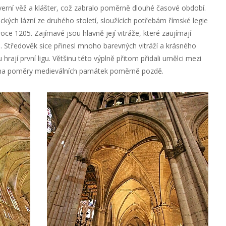
everní věž a klášter, což zabralo poměrně dlouhé časové období.
ických lázní ze druhého století, sloužících potřebám římské legie
roce 1205. Zajímavé jsou hlavně její vitráže, které zaujímají
. Středověk sice přinesl mnoho barevných vitráží a krásného
rají první ligu. Většinu této výplně přitom přidali umělci mezi
e na poměry medieválních památek poměrně pozdě.