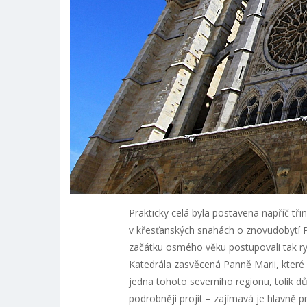
Prakticky celá byla postavena napříč tř
v křesťanských snahách o znovudobytí P
začátku osmého věku postupovali tak ryc
Katedrála zasvěcená Panně Marii, které
jedna tohoto severního regionu, tolik 
podrobněji projít – zajímavá je hlavně p