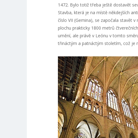
1472. Bylo totiž třeba ještě dostavět s
Stavba, která je na místě někdejších ant
číslo VII (Gemina), se započala stavět v 
plochu prakticky 1800 metrů čtverečních
umění, ale právě v Leónu v tomto směru h
třináctým a patnáctým stoletím, což j