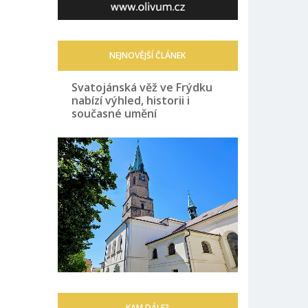
NEJNOVĚJŠÍ ČLÁNEK
Svatojánská věž ve Frýdku
nabízí výhled, historii i
současné umění
KAM DÁLE?