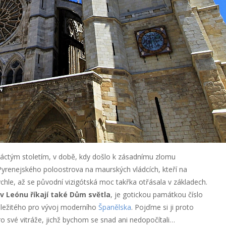
ináctým stoletím, v době, kdy došlo k zásadnímu zlomu
yrenejského poloostrova na maurských vládcích, kteří na
hle, až se původní vizigótská moc takřka otřásala v základech.
v Leónu říkají také Dům světla
, je gotickou památkou číslo
důležitého pro vývoj moderního
Španělska
. Pojďme si ji proto
ro své vitráže, jichž bychom se snad ani nedopočítali…