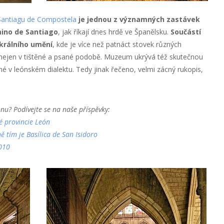
Santiagu de Compostela
je jednou z významných zastávek
mino de Santiago
, jak říkají dnes hrdě ve Španělsku.
Součástí
králního umění
, kde je více než patnáct stovek různých
, nejen v tištěné a psané podobě. Muzeum ukrývá též skutečnou
é v leónském dialektu. Tedy jinak řečeno, velmi zácný rukopis,
ónu? Podívejte se na naše příspěvky:
é provincie León
ě tím je Basílica de San Isidoro
2010