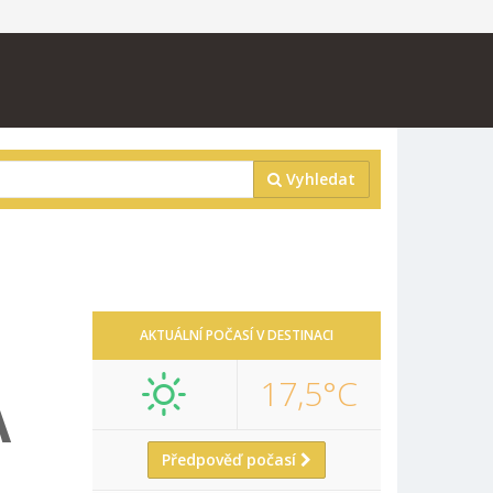
Vyhledat
AKTUÁLNÍ POČASÍ V DESTINACI
17,5°C
A
Předpověď počasí