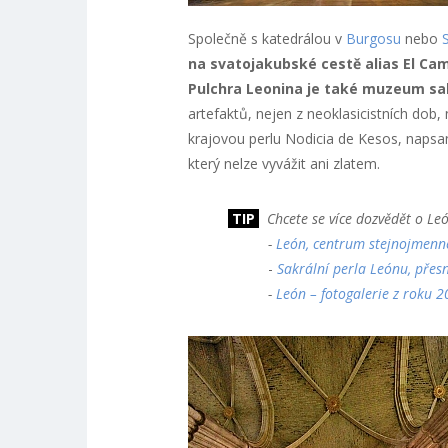
Společně s katedrálou v
Burgosu
nebo
na svatojakubské cestě alias El Ca
Pulchra Leonina je také muzeum sa
artefaktů, nejen z neoklasicistních dob
krajovou perlu Nodicia de Kesos, napsan
který nelze vyvážit ani zlatem.
TIP
Chcete se více dozvědět o Le
-
León, centrum stejnojmenn
-
Sakrální perla Leónu, přesn
-
León – fotogalerie z roku 