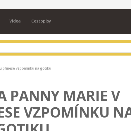
Videa
Cestopisy
nu přinese vzpomínku na gotiku
A PANNY MARIE V
ESE VZPOMÍNKU N
GOTIKU