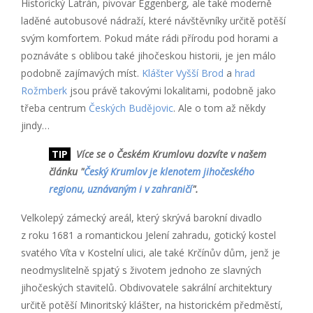
Historický Latrán, pivovar Eggenberg, ale také moderně
laděné autobusové nádraží, které návštěvníky určitě potěší
svým komfortem. Pokud máte rádi přírodu pod horami a
poznáváte s oblibou také jihočeskou historii, je jen málo
podobně zajímavých míst.
Klášter Vyšší Brod
a
hrad
Rožmberk
jsou právě takovými lokalitami, podobně jako
třeba centrum
Českých Budějovic
. Ale o tom až někdy
jindy…
TIP
Více se o Českém Krumlovu dozvíte v našem
článku "
Český Krumlov je klenotem jihočeského
regionu, uznávaným i v zahraničí
".
Velkolepý zámecký areál, který skrývá barokní divadlo
z roku 1681 a romantickou Jelení zahradu, gotický kostel
svatého Víta v Kostelní ulici, ale také Krčínův dům, jenž je
neodmyslitelně spjatý s životem jednoho ze slavných
jihočeských stavitelů. Obdivovatele sakrální architektury
určitě potěší Minoritský klášter, na historickém předměstí,