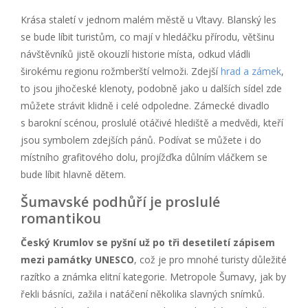
Krása staletí v jednom malém městě u Vltavy. Blanský les
se bude líbit turistům, co mají v hledáčku přírodu, většinu
návštěvníků jistě okouzlí historie místa, odkud vládli
širokému regionu rožmberští velmoži. Zdejší
hrad a zámek
,
to jsou jihočeské klenoty, podobně jako u dalších sídel zde
můžete strávit klidně i celé odpoledne. Zámecké divadlo
s barokní scénou, proslulé otáčivé hlediště a medvědi, kteří
jsou symbolem zdejších pánů. Podívat se můžete i do
místního grafitového dolu, projížďka důlním vláčkem se
bude líbit hlavně dětem.
Šumavské podhůří je proslulé
romantikou
Český Krumlov se pyšní už po tři desetiletí zápisem
mezi památky UNESCO
, což je pro mnohé turisty důležité
razítko a známka elitní kategorie. Metropole Šumavy, jak by
řekli básníci, zažila i natáčení několika slavných snímků.