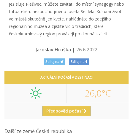
jež sluje Plešivec, můžete zavítat i do místní synagogy nebo
fotoateliéru nesoucího jméno Josefa Seidela. Kulturní život
ve městě skutečně jen kvete, nahlédněte do zdejšího
regionálního muzea a zjistíte víc o tradicích, které
českokrumlovský region provázejí po dlouhá staletí.
Jaroslav Hruška |
26.6.2022
Sdílej na
Sdílej na
AKTUÁLNÍ POČASÍ V DESTINACI
26,0°C
Předpověď počasí
Další ze země Česká republika