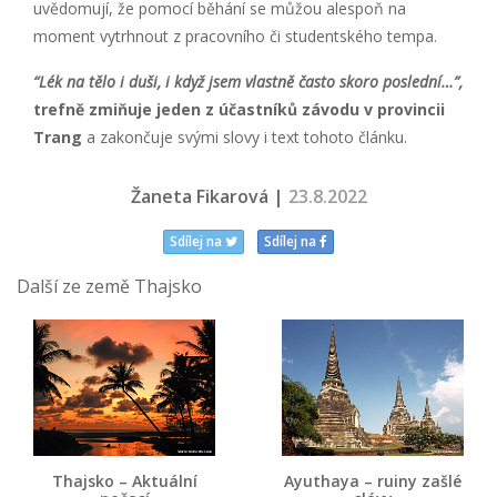
uvědomují, že pomocí běhání se můžou alespoň na
moment vytrhnout z pracovního či studentského tempa.
“Lék na tělo i duši, i když jsem vlastně často skoro poslední…”,
trefně zmiňuje jeden z účastníků závodu v provincii
Trang
a zakončuje svými slovy i text tohoto článku.
Žaneta Fikarová |
23.8.2022
Sdílej na
Sdílej na
Další ze země Thajsko
Thajsko – Aktuální
Ayuthaya – ruiny zašlé