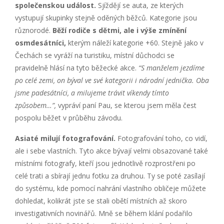
společenskou událost.
Sjíždějí se auta, ze kterých
vystupují skupinky stejně oděných běžců. Kategorie jsou
různorodé.
Běží rodiče s dětmi, ale i výše zmínění
osmdesátníci,
kterým náleží kategorie +60. Stejně jako v
Čechách se vyráží na turistiku, místní důchodci se
pravidelně hlásí na tyto běžecké akce.
“S manželem jezdíme
po celé zemi, on býval ve své kategorii i národní jednička. Oba
jsme padesátníci, a milujeme trávit víkendy tímto
způsobem…”,
vypráví paní Pau, se kterou jsem měla čest
pospolu běžet v průběhu závodu.
Asiaté milují fotografování.
Fotografování toho, co vidí,
ale i sebe vlastních. Tyto akce bývají velmi obsazované také
místními fotografy, kteří jsou jednotlivě rozprostřeni po
celé trati a sbírají jednu fotku za druhou. Ty se poté zasílají
do systému, kde pomocí nahrání vlastního obličeje můžete
dohledat, kolikrát jste se stali obětí místních až skoro
investigativních novinářů. Mně se během klání podařilo