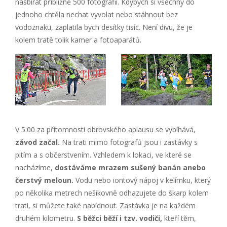
nasbírat přibližně 500 fotografií. Kdybych si všechny do
jednoho chtěla nechat vyvolat nebo stáhnout bez
vodoznaku, zaplatila bych desítky tisíc. Není divu, že je
kolem tratě tolik kamer a fotoaparátů.
V 5:00 za přítomnosti obrovského aplausu se vybíhává,
závod začal.
Na trati mimo fotografů jsou i zastávky s
pitím a s občerstvením. Vzhledem k lokaci, ve které se
nacházíme,
dostáváme mrazem sušený banán anebo
čerstvý meloun.
Vodu nebo iontový nápoj v kelímku, který
po několika metrech nešikovně odhazujete do škarp kolem
trati, si můžete také nabídnout. Zastávka je na každém
druhém kilometru.
S běžci běží i tzv. vodiči,
kteří těm,