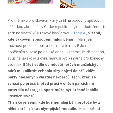
Pro mě jako pro člověka, který zažil na podobný způsob
běžeckou akci u nás v České republice, bylo neskutečnou ctí
zažít na vlastní kůži takové klání právě v
Thajsku
,
v zemi,
kde takovým způsobem milují běhání.
Měla jsem
možnost potkat spoustu inspirativních lidí. Bylo mi
potěšením si zase po nějaké době uvědomit, že dělat sport,
ať už na jakékoliv úrovni, nemusí být primárně pro konečný
výsledek.
Běžet vedle osmdesátiletých manželských
párů mi kolikrát vehnalo slzy dojetí do očí. Vidět
party nadšených vlastně ne-běžců, těch, kteří se
schází po práci, či před prací v oněch parcích mi
potvrdilo názor, jak sport může být krásné lepidlo
lidských životů.
Thajsko je zemí, kde lidé nemilují běh, protože by z
něho chtěli získat olympijské medaile.
Moc dobře si