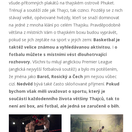
všude-přítomných plakátů na thajském ostrově Phuket.
Trénují a soutěží zde jak Thajci, tak cizinci. Později se z nich
stávají velké, opěvované hvězdy, kteří se snaží dominovat
na jedné z mnoha klání po celém Thajsku. Pravděpodobně
většina z místních Vám o thajském boxu budou vyprávět,
pokud se jich zeptáte na sport v jejich zemi.
Basketbal je
taktéž velice známou a vyhledávanou aktivitou.
I
o
fotbalu můžete s místními vést dlouhotrvající
rozhovory.
Všichni tu milují anglickou Premier League
(anglická nejvyšší fotbalová soutěž) a bylo mi potěšením,
že jména jako
Baroš, Rosický a Čech
jim nejsou vůbec
cizí.
Nedvěd
bývá také často skloňované příjmení.
Pokud
bychom však měli uvažovat o sportu, který je
součástí každodenního života většiny Thajců, tak to
není ani box, ani fotbal, ale jedná se zaručeně o běh.