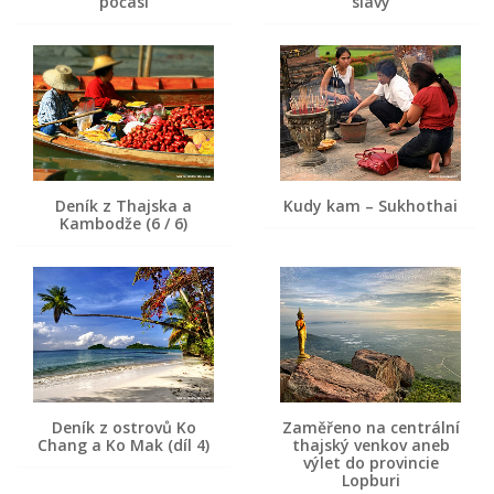
počasí
slávy
Deník z Thajska a
Kudy kam – Sukhothai
Kambodže (6 / 6)
Deník z ostrovů Ko
Zaměřeno na centrální
Chang a Ko Mak (díl 4)
thajský venkov aneb
výlet do provincie
Lopburi