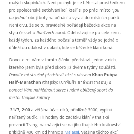
malých skupinkách. Není pochyb je se běh stal prostředkem
pro společenské setkávání lidí, kteří si po práci místo
“jdu
na jedno”
obují boty na běhání a vyrazí do místních parků.
Není divu, že se tu pravidelně pořádají běžecké akce na
stylu českého
RunCzech
apod. Odehrávají se po celé zemi,
každý týden, za každého počasí a téměř vždy se jedná o
důležitou událost v oblasti, kde se běžecké klání koná.
Dovolte mi Vám v tomto článku představit jedno z nich,
kterého jsem byla před skoro již dvěma týdny součástí.
Dovolte mi stručně představit akci s názvem
Khao Pubpa
Half-Marathon
(thajsky:
)
a
เขาพับผ้า
ฮาล์ฟมาราธอน
pomoci Vám nahlédnout skrze i námi oblíbený sport do
místní thajské kultury.
31/7, 2:00
a většina účastníků, přibližně 3000, vypíná
nařízený budík. Tři hodiny do začátku klání v thajské
provincii Trang, nacházející se na jihu thajského království
přibližně 400 km od hranic s
Malajsií
. Většina těchto akcí