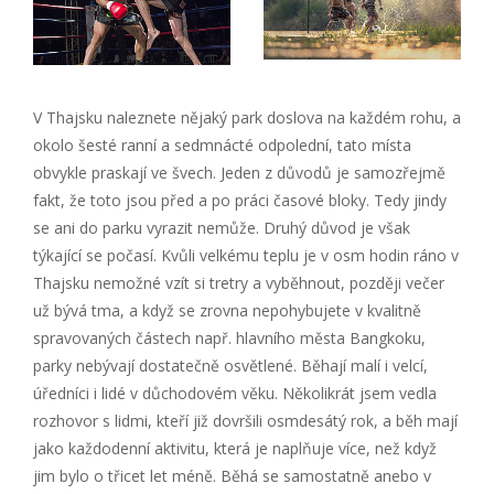
V Thajsku naleznete nějaký park doslova na každém rohu, a
okolo šesté ranní a sedmnácté odpolední, tato místa
obvykle praskají ve švech. Jeden z důvodů je samozřejmě
fakt, že toto jsou před a po práci časové bloky. Tedy jindy
se ani do parku vyrazit nemůže. Druhý důvod je však
týkající se počasí. Kvůli velkému teplu je v osm hodin ráno v
Thajsku nemožné vzít si tretry a vyběhnout, později večer
už bývá tma, a když se zrovna nepohybujete v kvalitně
spravovaných částech např. hlavního města Bangkoku,
parky nebývají dostatečně osvětlené. Běhají malí i velcí,
úředníci i lidé v důchodovém věku. Několikrát jsem vedla
rozhovor s lidmi, kteří již dovršili osmdesátý rok, a běh mají
jako každodenní aktivitu, která je naplňuje více, než když
jim bylo o třicet let méně. Běhá se samostatně anebo v