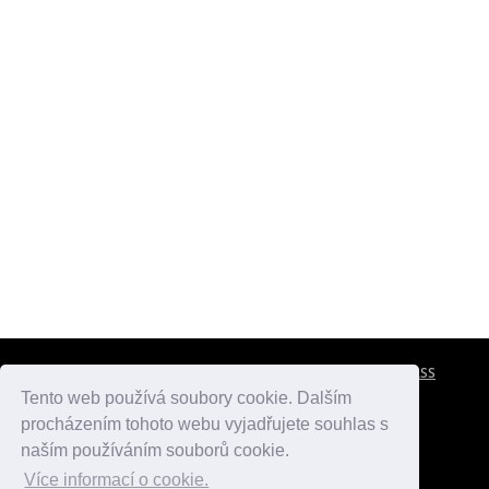
CESTOVNÍ POJIŠTĚNÍ
KONTAKTY
REKLAMA
RSS
Tento web používá soubory cookie. Dalším
procházením tohoto webu vyjadřujete souhlas s
atlasmest.cz
atlaspamatek.info
atlaszemi.info
naším používáním souborů cookie.
Více informací o cookie.