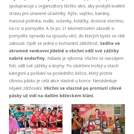
spolupracuje s organizátory těchto akcí, aby poskytli kvalitní
stravu pro unavené účastníky. Rýže, vajíčko, banány,
masová polévka, nudle, sušenky, koláčky, doslova všechno,
na co si pomyslíte. A že po 21 kilometrovém závodě si
pomyslíte opravdu na spoustu věcí, do kterých byste se rádi
zakousli. Opět se jedná o komunitní záležitost.
Sedíte ve
skromné venkovní jídelně a všichni sdílí své zážitky
nabité endorfiny.
Nálada je výborná. Všichni se navzájem
fotí, sdílí své zážitky a dojmy. Po obdržení trofejí u všech
kategorií a počkání na posledního běžce, který protne
cílovou pásku je celá akce vlastně u konce. Nenásleduje
nějaké zdržování.
Všichni se vlastně po protnutí cílové
pásky už vidí na dalším běžeckém klání.