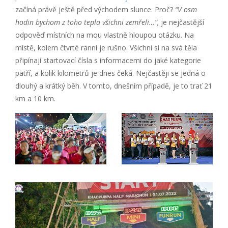
začíná právě ještě před východem slunce. Proč?
“V osm
hodin bychom z toho tepla všichni zemřeli…”,
je nejčastější
odpověď místních na mou vlastně hloupou otázku. Na
místě, kolem čtvrté ranní je rušno. Všichni si na svá těla
připínají startovací čísla s informacemi do jaké kategorie
patří, a kolik kilometrů je dnes čeká. Nejčastěji se jedná o
dlouhý a krátký běh. V tomto, dnešním případě, je to trať 21
km a 10 km.