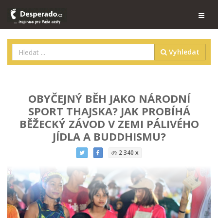
Vyhledat
OBYČEJNÝ BĚH JAKO NÁRODNÍ
SPORT THAJSKA? JAK PROBÍHÁ
BĚŽECKÝ ZÁVOD V ZEMI PÁLIVÉHO
JÍDLA A BUDDHISMU?
2 340 x