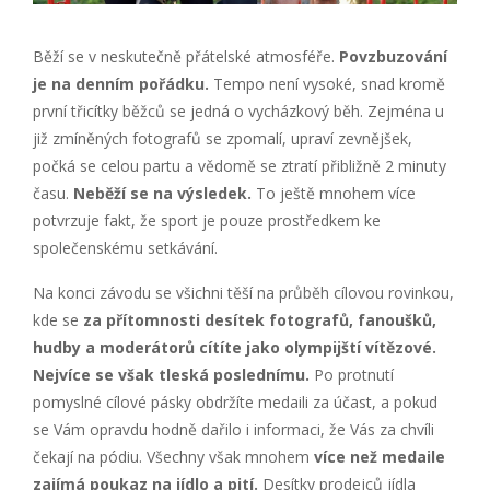
Běží se v neskutečně přátelské atmosféře.
Povzbuzování
je na denním pořádku.
Tempo není vysoké, snad kromě
první třicítky běžců se jedná o vycházkový běh. Zejména u
již zmíněných fotografů se zpomalí, upraví zevnějšek,
počká se celou partu a vědomě se ztratí přibližně 2 minuty
času.
Neběží se na výsledek.
To ještě mnohem více
potvrzuje fakt, že sport je pouze prostředkem ke
společenskému setkávání.
Na konci závodu se všichni těší na průběh cílovou rovinkou,
kde se
za přítomnosti desítek fotografů, fanoušků,
hudby a moderátorů cítíte jako olympijští vítězové.
Nejvíce se však tleská poslednímu.
Po protnutí
pomyslné cílové pásky obdržíte medaili za účast, a pokud
se Vám opravdu hodně dařilo i informaci, že Vás za chvíli
čekají na pódiu. Všechny však mnohem
více než medaile
zajímá poukaz na jídlo a pití.
Desítky prodejců jídla