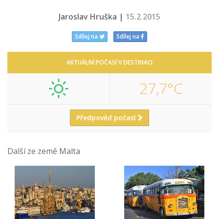
Jaroslav Hruška |
15.2.2015
Sdílej na
Sdílej na
AKTUÁLNÍ POČASÍ V DESTINACI
27,7°C
Předpověď počasí
Další ze země Malta