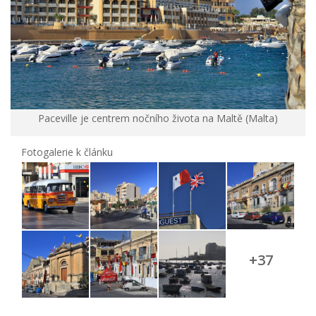
Paceville je centrem nočního života na Maltě (Malta)
Fotogalerie k článku
+37