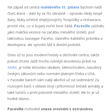
Na západ od centra
malebného St. Julians
bychom našli
čtvrť, která – dalo by se říci obrazně – opravdu nikdy nespí!
Bary, kluby (včetně striptýzových), hospůdky a restaurace,
prostě vše, co si bujarý noční život žádá.
Paceville
začínalo
jako maličká vesnice na začátku minulého století, pod
taktovkou Giuseppe Paceho, slavného italského právníka a
developera, ale vyrostlo blíž k dnešní podobě.
Dnes už tu jsou moderní hotely a obchodní centra, takže
pokud chcete zažít trochu rušnější dovolenou právě na
Maltě
, je tohle letovisko ideálem. Mimochodem, navzdory
českým zákonům nebo normám platným třeba v USA,
v Paceville barech vám nalijí alkohol už od sedmnácti! Za
rozvojem barů v oblasti stojí i přítomnost britské armády a
také turistů v první polovině minulého století. Ale to je už
hodně dávno…
Paceville
rozhodně
snese srovnání s ostravskou