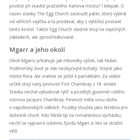
pověsti při stavbě pražského Karlova mostu? I kdepak. O
název stavby The Egg Church zasloužit páter, který vybíral
od věřících vajíčka a ta prodával, aby z výtěžků postavil
tento kostel. Takže Egg Church vlastně stojí na vaječných
základech, ale zprostředkovaně.
Mgarr a jeho okolí
Okolí Mgarru přitahuje jak milovníky výšek, tak hlubin.
Podmořský život je zde neobyčejně bohatý. Stejně jako
místní flóra. Ale vraťme se ještě k památkám. Za vidění
určitě stojí ruiny pevnosti Fort Chambray z 18. století.
Stavbu nechal vybudovat rytíř a pozdější guvernér celého
ostrova Jacques Chambray. Pevnost měla svou úlohu
v napoleonských válkách. Později sloužila jako léčebna pro
duševně choré. Kdo hledá tip na romantickou vycházku,
nechť se vypraví k úzkému fjordu Mgarr ix Xini se strážní
věží.