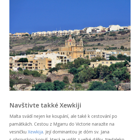
Navštivte takké Xewkiji
Malta svádí nejen ke koupání, ale také k cestování po
památkách. Cestou z Mgarru do Victorie narazíte na
vesničku
Xewkija
. Její dominantou je dóm sv. Jana
s obrovskou kopulí, která je vidět z velké dálky. Nedaleko