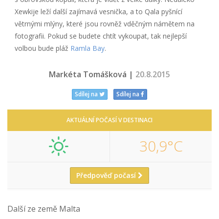
Xewkije leží další zajímavá vesnička, a to Qala pyšnící
větrnými mlýny, které jsou rovněž vděčným námětem na
fotografii. Pokud se budete chtít vykoupat, tak nejlepší
volbou bude pláž
Ramla Bay
.
Markéta Tomášková |
20.8.2015
Sdílej na
Sdílej na
AKTUÁLNÍ POČASÍ V DESTINACI
30,9°C
Předpověď počasí
Další ze země Malta