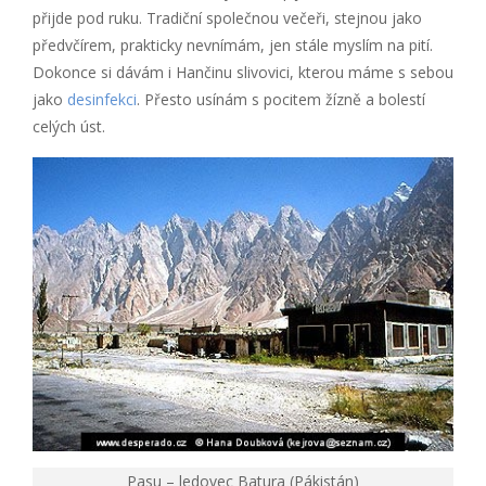
přijde pod ruku. Tradiční společnou večeři, stejnou jako
předvčírem, prakticky nevnímám, jen stále myslím na pití.
Dokonce si dávám i Hančinu slivovici, kterou máme s sebou
jako
desinfekci
. Přesto usínám s pocitem žízně a bolestí
celých úst.
Pasu – ledovec Batura (Pákistán)