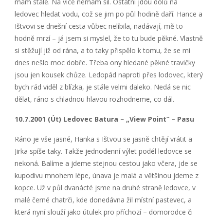
mám stále. Na více nemám sil. Ostatní jdou dolů na
ledovec hledat vodu, což se jim po půl hodině daří. Hance a
Ištvovi se dnešní cesta vůbec nelíbila, nadávají, mě to
hodně mrzí – já jsem si myslel, že to tu bude pěkné. Vlastně
si stěžují již od rána, a to taky přispělo k tomu, že se mi
dnes nešlo moc dobře. Třeba ony hledané pěkné travičky
jsou jen kousek chůze. Ledopád naproti přes lodovec, který
bych rád viděl z blízka, je stále velmi daleko. Nedá se nic
dělat, ráno s chladnou hlavou rozhodneme, co dál.
10.7.2001 (Út) Ledovec Batura – „View Point“ – Pasu
Ráno je vše jasné, Hanka s Ištvou se jasně chtějí vrátit a
Jirka spíše taky. Takže jednodenní výlet podél ledovce se
nekoná. Balíme a jdeme stejnou cestou jako včera, jde se
kupodivu mnohem lépe, únava je malá a většinou jdeme z
kopce. Už v půl dvanácté jsme na druhé straně ledovce, v
malé černé chatrči, kde donedávna žil místní pastevec, a
která nyní slouží jako útulek pro příchozí – domorodce či