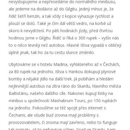
nevystupujeme a nepřesedáme do normálního minibusu,
ale jedeme na dodávce až do Gilgitu. Jediný mínus je, že
řidič šetří benzín, a tak vždy z kopce vyhazuje rychlost a
plouží se dolů. Také je čím dál větší vedro, na korbě už
skoro k nevydržení. Po pěti hodinách jízdy, před čtvrtou
hodinou jsme v Gilgitu. Řidič si říká o 300 rupek – vyšlo nás
to o něco levněji než autobus. Hlavně Ištva vypadá v obličeji
úplně jinak, tak ho za tu cestu slunce změnilo.
Ubytováme se v hotelu Madina, vyhlášeného až v Čechách,
za 80 rupek na jednoho. Ištva s Hankou dokupují plynové
bomby a nějaké jídlo na další trek. Já pobíhám a hledám
nejlevnější autobus na zítra ráno do Skardu, hlavního města
Baltistánu, našeho dalšího cíle. Nakonec kupuji lístky na
minibus u společnosti Mashabrum Tours, po 150 rupkách
na jednoho. Pokoušíme se též spojit přes internet s
Čechami, ale všude buď zrovna mají problémy s
provozovatelem, či zrovna mají zavřeno, nebo to funguje
tak pomalu, až to nefunguje vůbec. Snad ve Skardu, kam