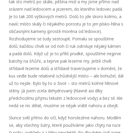
tak sto metrů po skále, pěšina mizí a my jsme přímo nad
srázem nad ledovcem a jezerem, do kterého ledovec padá.
Je to tak 200 výškových metrů. Dolů to jde skoro kolmo, a
navíc místo skály či nějakého porostu je to jen písko-hlína s
občasnými kameny (prostě moréna od ledovce).
Rozhodujeme se tudy sestoupit. Pomalu se spouštíme
dolů; každou chvíli se od noh či ruk odroluje nějaký kámen
a padá dolů. Když už je to příliš prudké, spouštíme nejprve
batohy na šňůře, a teprve pak lezeme my. Ještě chvíli
střídavě lezeme dolů a střídavě traverzujeme v domění, že
kus vedle bude relativně schůdnější místo – ale bohužel, dál
už to nejde. Bylo by to o život – sto metrů kolmé hlínové
stěny. Já jsem zcela dehydrovaný (hlavně asi díky
předchozímu přijmu tekutin z ledovcové vody) a bez sil. Ale
nedá se nic dělat, musíme se nějak vrátit nahoru a obejít.
Slunce svítí přímo do očí, když horolezíme nahoru. Modlím
se, aby všechny šutry, které používáme jako chyty na ruce
či nohy, vydržely a z hlíny nevyletěli. Po dlouhém úsilí jsme