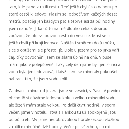
tam, kde jsme ztratili cestu. Teď ještě chybí sto nahoru po
staré cestě k ledovci. Plazím se, odpočívám každých deset
metrů, později jen každých pět a teprve asi za půl hodiny
jsem nahoře. Jirka už tu na mě dlouho čeká s dobrou
zprávou, že objevil pravou cestu do vesnice. Musí se jít
ještě chvíli při kraji ledovce. Naštěstí směrem dolů můžu,
sice s obtížemi ale přesto, jít. Dole u jezera pro to Jirka vaří
čaj, díky odvodnění jsem se silami úplně na dně. V puse
mám jako v polepšovně. Taky celý den jsme byli jen slunci a
voda byla jen ledovcová, i když jsem se minerály pokoušel
nahradit tím, že jsem vodu solil.
Za dvacet minut od jezera jsme ve vesnici, v Pasu. V prvním
obchodě si dáváme ledovou kolu a velkou minerální vodu,
ale žízeň mám stále velkou. Po další čtvrt hodině, v sedm
večer, jsme v hotelu. Ištva s Hankou tu už spokojeně jsou
od půl třetí. My jsme nedobrovolnou horolezeckou vložkou
ztratili minimálně dvě hodiny. Večer piji všechno, co mi