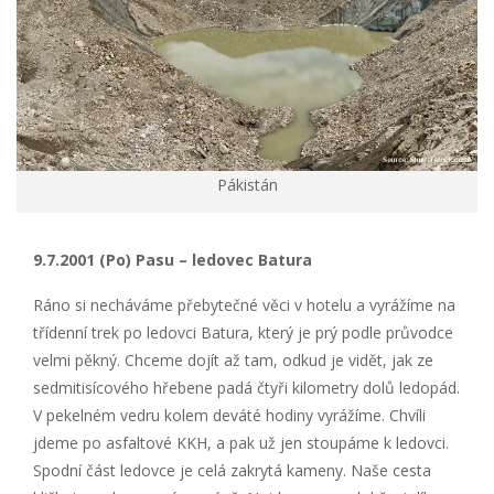
Pákistán
9.7.2001 (Po) Pasu – ledovec Batura
Ráno si necháváme přebytečné věci v hotelu a vyrážíme na
třídenní trek po ledovci Batura, který je prý podle průvodce
velmi pěkný. Chceme dojít až tam, odkud je vidět, jak ze
sedmitisícového hřebene padá čtyři kilometry dolů ledopád.
V pekelném vedru kolem deváté hodiny vyrážíme. Chvíli
jdeme po asfaltové KKH, a pak už jen stoupáme k ledovci.
Spodní část ledovce je celá zakrytá kameny. Naše cesta