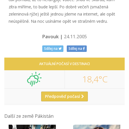
zítra míříme, to bude lepší. Po dobré večeři (smažená
zeleninová rýže) ještě jednou jdeme na internet, ale opět
neúspěšně. Na noc usínáme opět ve strašném vedru.
Pavouk |
24.11.2005
Sdílej na
Sdílej na
AKTUÁLNÍ POČASÍ V DESTINACI
18,4°C
Předpověď počasí
Další ze země Pákistán