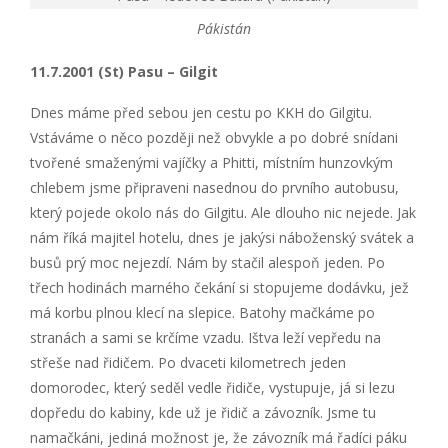
Pákistán
11.7.2001 (St) Pasu – Gilgit
Dnes máme před sebou jen cestu po KKH do Gilgitu.
Vstáváme o něco později než obvykle a po dobré snídani
tvořené smaženými vajíčky a Phitti, místním hunzovkým
chlebem jsme připraveni nasednou do prvního autobusu,
který pojede okolo nás do Gilgitu. Ale dlouho nic nejede. Jak
nám říká majitel hotelu, dnes je jakýsi náboženský svátek a
busů prý moc nejezdí. Nám by stačil alespoň jeden. Po
třech hodinách marného čekání si stopujeme dodávku, jež
má korbu plnou klecí na slepice. Batohy mačkáme po
stranách a sami se krčíme vzadu. Ištva leží vepředu na
střeše nad řidičem. Po dvaceti kilometrech jeden
domorodec, který seděl vedle řidiče, vystupuje, já si lezu
dopředu do kabiny, kde už je řidič a závozník. Jsme tu
namačkáni, jediná možnost je, že závozník má řadíci páku