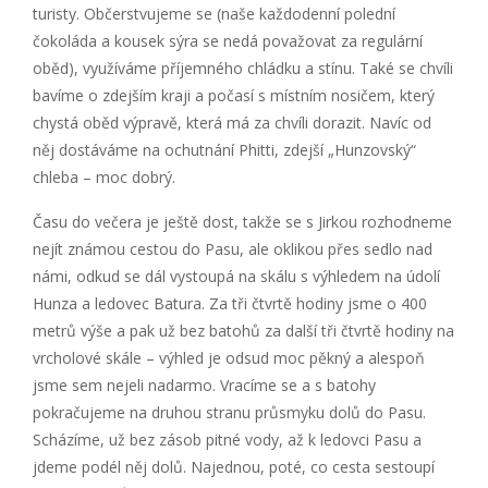
turisty. Občerstvujeme se (naše každodenní polední
čokoláda a kousek sýra se nedá považovat za regulární
oběd), využíváme příjemného chládku a stínu. Také se chvíli
bavíme o zdejším kraji a počasí s místním nosičem, který
chystá oběd výpravě, která má za chvíli dorazit. Navíc od
něj dostáváme na ochutnání Phitti, zdejší „Hunzovský“
chleba – moc dobrý.
Času do večera je ještě dost, takže se s Jirkou rozhodneme
nejít známou cestou do Pasu, ale oklikou přes sedlo nad
námi, odkud se dál vystoupá na skálu s výhledem na údolí
Hunza a ledovec Batura. Za tři čtvrtě hodiny jsme o 400
metrů výše a pak už bez batohů za další tři čtvrtě hodiny na
vrcholové skále – výhled je odsud moc pěkný a alespoň
jsme sem nejeli nadarmo. Vracíme se a s batohy
pokračujeme na druhou stranu průsmyku dolů do Pasu.
Scházíme, už bez zásob pitné vody, až k ledovci Pasu a
jdeme podél něj dolů. Najednou, poté, co cesta sestoupí