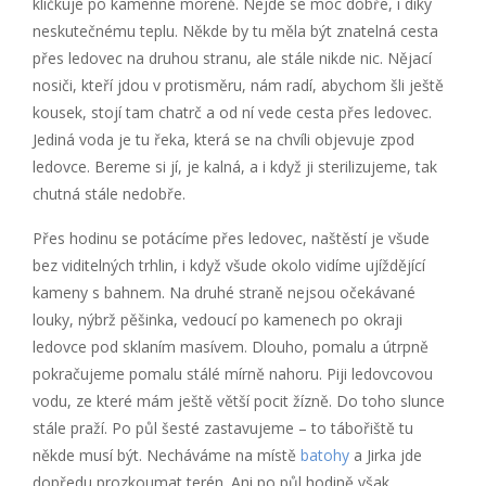
kličkuje po kamenné moréně. Nejde se moc dobře, i díky
neskutečnému teplu. Někde by tu měla být znatelná cesta
přes ledovec na druhou stranu, ale stále nikde nic. Nějací
nosiči, kteří jdou v protisměru, nám radí, abychom šli ještě
kousek, stojí tam chatrč a od ní vede cesta přes ledovec.
Jediná voda je tu řeka, která se na chvíli objevuje zpod
ledovce. Bereme si jí, je kalná, a i když ji sterilizujeme, tak
chutná stále nedobře.
Přes hodinu se potácíme přes ledovec, naštěstí je všude
bez viditelných trhlin, i když všude okolo vidíme ujíždějící
kameny s bahnem. Na druhé straně nejsou očekávané
louky, nýbrž pěšinka, vedoucí po kamenech po okraji
ledovce pod sklaním masívem. Dlouho, pomalu a útrpně
pokračujeme pomalu stálé mírně nahoru. Piji ledovcovou
vodu, ze které mám ještě větší pocit žízně. Do toho slunce
stále praží. Po půl šesté zastavujeme – to tábořiště tu
někde musí být. Necháváme na místě
batohy
a Jirka jde
dopředu prozkoumat terén. Ani po půl hodině však