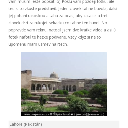
vam musim jeste popsat :o) Poslu vam pozdeji fotku, ale
ted si to zkuste predstavit. Jeden clovek tahne buvola, dalsi
jej pohani rakoskou a taha za ocas, aby zatacel a treti
clovek drzi za rukojet sekacku co tahne ten buvol. No
popravde vam reknu, natocil jsem dve kratke videa a asi 8
fotek nafotil te hezke podivane. Vzdy kdyz si na to
upomenu mam usmev na rtech.
Lahore (Pákistán)