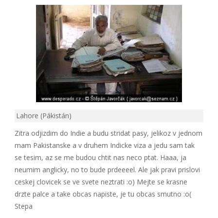
Lahore (Pákistán)
Zitra odjizdim do Indie a budu stridat pasy, jelikoz v jednom
mam Pakistanske a v druhem Indicke viza a jedu sam tak
se tesim, az se me budou chtit nas neco ptat. Haaa, ja
neumim anglicky, no to bude prdeeeel. Ale jak pravi prislovi
ceskej clovicek se ve svete neztrati :o) Mejte se krasne
drzte palce a take obcas napiste, je tu obcas smutno :o(
Stepa