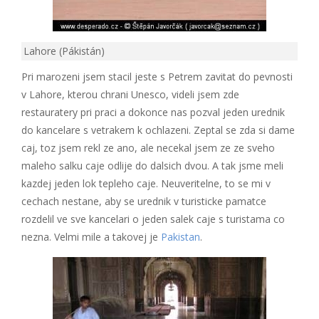
Lahore (Pákistán)
Pri marozeni jsem stacil jeste s Petrem zavitat do pevnosti
v Lahore, kterou chrani Unesco, videli jsem zde
restauratery pri praci a dokonce nas pozval jeden urednik
do kancelare s vetrakem k ochlazeni. Zeptal se zda si dame
caj, toz jsem rekl ze ano, ale necekal jsem ze ze sveho
maleho salku caje odlije do dalsich dvou. A tak jsme meli
kazdej jeden lok tepleho caje. Neuveritelne, to se mi v
cechach nestane, aby se urednik v turisticke pamatce
rozdelil ve sve kancelari o jeden salek caje s turistama co
nezna. Velmi mile a takovej je
Pakistan
.