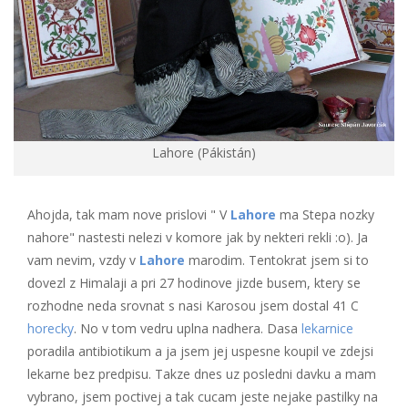
Lahore (Pákistán)
Ahojda, tak mam nove prislovi " V
Lahore
ma Stepa nozky
nahore" nastesti nelezi v komore jak by nekteri rekli :o). Ja
vam nevim, vzdy v
Lahore
marodim. Tentokrat jsem si to
dovezl z Himalaji a pri 27 hodinove jizde busem, ktery se
rozhodne neda srovnat s nasi Karosou jsem dostal 41 C
horecky
. No v tom vedru uplna nadhera. Dasa
lekarnice
poradila antibiotikum a ja jsem jej uspesne koupil ve zdejsi
lekarne bez predpisu. Takze dnes uz posledni davku a mam
vybrano, jsem poctivej a tak cucam jeste nejake pastilky na