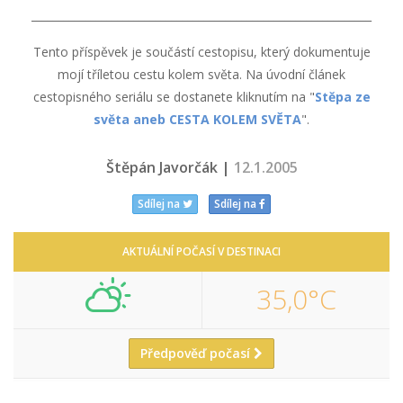
_______________________________________________________________
Tento příspěvek je součástí cestopisu, který dokumentuje
mojí tříletou cestu kolem světa. Na úvodní článek
cestopisného seriálu se dostanete kliknutím na "
Stěpa ze
světa aneb CESTA KOLEM SVĚTA
".
Štěpán Javorčák |
12.1.2005
Sdílej na
Sdílej na
AKTUÁLNÍ POČASÍ V DESTINACI
35,0°C
Předpověď počasí