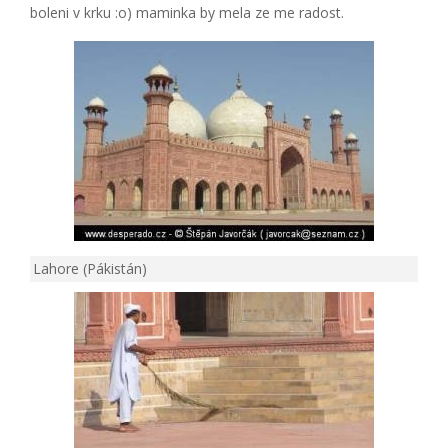
boleni v krku :o) maminka by mela ze me radost.
Lahore (Pákistán)