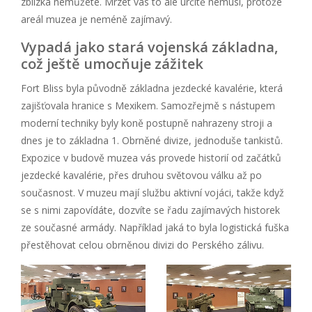
zblízka nemůžete. Mrzet vás to ale určitě nemusí, protože
areál muzea je neméně zajímavý.
Vypadá jako stará vojenská základna,
což ještě umocňuje zážitek
Fort Bliss byla původně základna jezdecké kavalérie, která
zajišťovala hranice s Mexikem. Samozřejmě s nástupem
moderní techniky byly koně postupně nahrazeny stroji a
dnes je to základna 1. Obrněné divize, jednoduše tankistů.
Expozice v budově muzea vás provede historií od začátků
jezdecké kavalérie, přes druhou světovou válku až po
současnost. V muzeu mají službu aktivní vojáci, takže když
se s nimi zapovídáte, dozvíte se řadu zajímavých historek
ze současné armády. Například jaká to byla logistická fuška
přestěhovat celou obrněnou divizi do Perského zálivu.