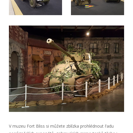
V muzeu Fort Bliss si můžete zblízka prohlédnout řadu