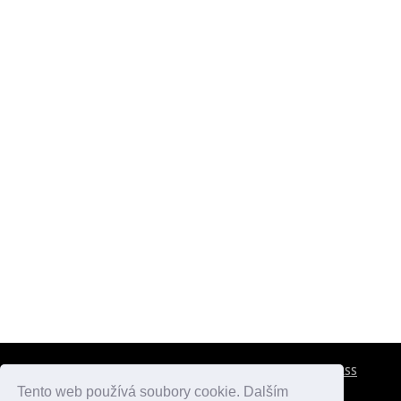
CESTOVNÍ POJIŠTĚNÍ
KONTAKTY
REKLAMA
RSS
Tento web používá soubory cookie. Dalším