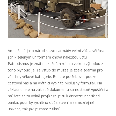
Američané jako národ si svojí armády velmi váží a většina
jich k zeleným uniformám chová náležitou úctu.
Patriotismus je znát na každém rohu a velkou výhodou z
toho plynoucí je, že vstup do muzea je zcela zdarma pro
všechny věkové kategorie. Budete potřebovat pouze
cestovní pas a na vrátnici vyplníte příslušný formulář. Na
základnu jste na základě dokumentu samostatně vpuštěni a
můžete se tu volně projíždět. Je tu k dispozici například
banka, podniky rychlého občerstvení a samozřejmě
ubikace, tak jak je znáte z filmů.