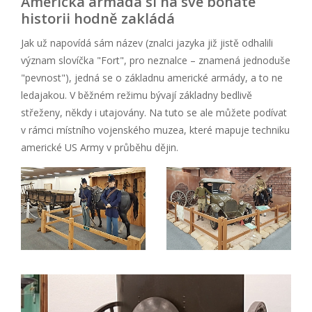
Americká armáda si na své bohaté
historii hodně zakládá
Jak už napovídá sám název (znalci jazyka již jistě odhalili
význam slovíčka "Fort", pro neznalce – znamená jednoduše
"pevnost"), jedná se o základnu americké armády, a to ne
ledajakou. V běžném režimu bývají základny bedlivě
střeženy, někdy i utajovány. Na tuto se ale můžete podívat
v rámci místního vojenského muzea, které mapuje techniku
americké US Army v průběhu dějin.