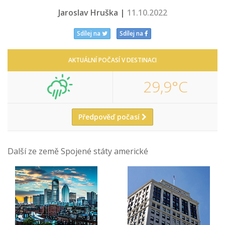
Jaroslav Hruška |
11.10.2022
Sdílej na
Sdílej na
AKTUÁLNÍ POČASÍ V DESTINACI
29,9°C
Předpověď počasí
Další ze země Spojené státy americké