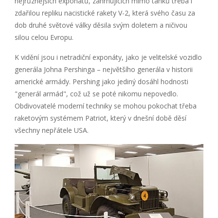
nejrůznějších exponátů, zahrnujících mimo tanků třeba i
zdařilou repliku nacistické rakety V-2, která svého času za
dob druhé světové války děsila svým doletem a ničivou
silou celou Evropu.
K vidění jsou i netradiční exponáty, jako je velitelské vozidlo
generála Johna Pershinga – největšího generála v historii
americké armády. Pershing jako jediný dosáhl hodnosti
"generál armád", což už se poté nikomu nepovedlo.
Obdivovatelé moderní techniky se mohou pokochat třeba
raketovým systémem Patriot, který v dnešní době děsí
všechny nepřátele USA.