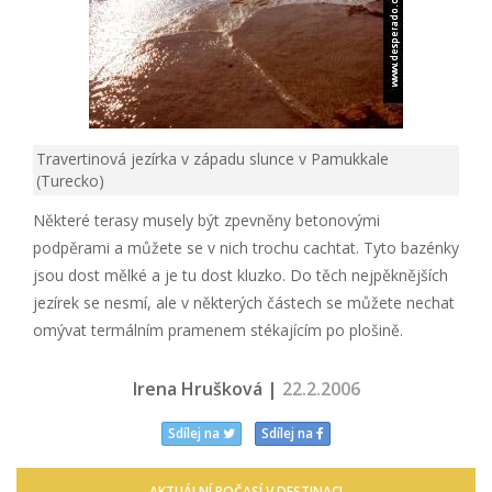
Travertinová jezírka v západu slunce v Pamukkale
(Turecko)
Některé terasy musely být zpevněny betonovými
podpěrami a můžete se v nich trochu cachtat. Tyto bazénky
jsou dost mělké a je tu dost kluzko. Do těch nejpěknějších
jezírek se nesmí, ale v některých částech se můžete nechat
omývat termálním pramenem stékajícím po plošině.
Irena Hrušková |
22.2.2006
Sdílej na
Sdílej na
AKTUÁLNÍ POČASÍ V DESTINACI