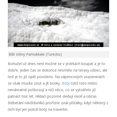
Bílé stěny Pamukkale (Turecko)
Bohužel už dnes není možné se v jezírkách koupat a je to
dobře. Jeden čas se dokonce nesmělo na terasy vůbec, ale
teď je to již opět povoleno. Na vápencových usazeninách
se však musíte zout a jít bosky.
Boty
totiž toto místo
nenávratně poškozují a ničí něco, co se vytvářelo již
patnáct tisíc let. Hlídači pozorně sledují okolí a občas
štěbetání návštěvníků prořízne zvuk píšťalky, když některý z
nich byť jen položí boty na travertin.