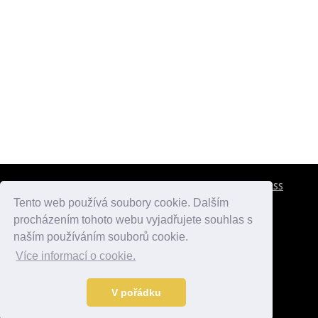
CESTOVNÍ POJIŠTĚNÍ
KONTAKTY
REKLAMA
RSS
Tento web používá soubory cookie. Dalším
procházením tohoto webu vyjadřujete souhlas s
atlasmest.cz
atlaspamatek.info
atlaszemi.info
naším používáním souborů cookie.
Více informací o cookie.
© 2005 - 2026 Desperado.cz. Všechna práva vyhrazena.
Data o počasí jsou přebírána z
OpenWeather
.
V pořádku
Kontakt:
mail@desperado.cz