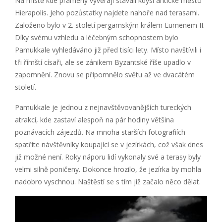
Na místě kde prameny vyvěrají stávali kdysi antické město
Hierapolis. Jeho pozůstatky najdete nahoře nad terasami.
Založeno bylo v 2. století pergamským králem Eumenem II.
Díky svému vzhledu a léčebným schopnostem bylo
Pamukkale vyhledáváno již před tisíci lety. Místo navštívili i
tři římští císaři, ale se zánikem Byzantské říše upadlo v
zapomnění. Znovu se připomnělo světu až ve dvacátém
století.
Pamukkale je jednou z nejnavštěvovanějších tureckých
atrakcí, kde zastaví alespoň na pár hodiny většina
poznávacích zájezdů. Na mnoha starších fotografiích
spatříte návštěvníky koupající se v jezírkách, což však dnes
již možné není. Roky náporu lidí vykonaly své a terasy byly
velmi silně poničeny. Dokonce hrozilo, že jezírka by mohla
nadobro vyschnou. Naštěstí se s tím již začalo něco dělat.