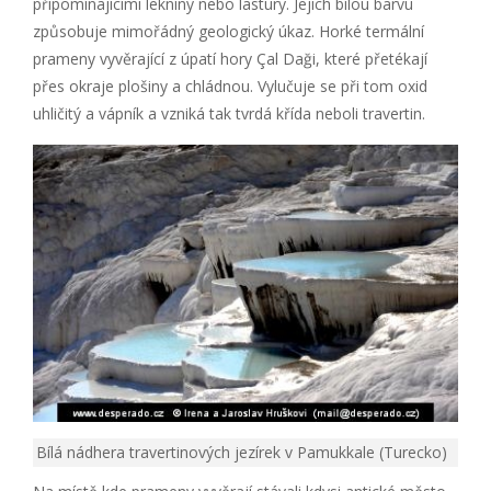
připomínajícími lekníny nebo lastury. Jejich bílou barvu
způsobuje mimořádný geologický úkaz. Horké termální
prameny vyvěrající z úpatí hory Çal Daği, které přetékají
přes okraje plošiny a chládnou. Vylučuje se při tom oxid
uhličitý a vápník a vzniká tak tvrdá křída neboli travertin.
Bílá nádhera travertinových jezírek v Pamukkale (Turecko)