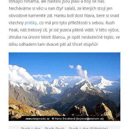
strkající rohama, ale naštěsí jsou plaší a bojí se nás.
Necháváme si věci u ruin čtyř salaší, ze kterých stojí jen
obvodové kamenité zdi. Hanku bolí dost hlava, bere si snad
všechny
prášky
, co má pro tyto příležitosti s sebou. Rush
Peak, náš trekový cíl, je od jezera pěkně vidět. V této výšce,
zhruba na úrovni Mont Blancu, je opět neskutečné teplo, ve
stínu odhadem tam dvacet pět až třicet stupňů!
Rush Lake – Rush Peak – Rush Lake (Pákistán)