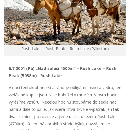
Rush Lake – Rush Peak – Rush Lake (Pákistán)
6.7.2001 (Pá) „Nad salaší 4500m“ – Rush Lake – Rush
Peak (5058m)– Rush Lake
V noci tentokrát neprší a ráno je obligátní jasno a vedro, jen
vzdálené kopce jsou zase bohužel v mracích. V osm hodin
vyrážíme vzhůru. Necelou hodinu stoupáme do sedla nad
námi a dále to už je, jak včera Ištva skvěle vypátral, jen tak
dvacet minut po rovince a jsme u cíle, u jezera Rush Lake
(4700m). Kolem nás probíhá stádo býků, navzájem se