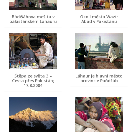
Bádišáhova mešita v
Okolí města Wazir
pákistánském Láhauru
Abad v Pákistánu
Štěpa ze světa 3 –
Láhaur je hlavní město
Cesta přes Pakistán;
provincie Paňdžáb
17.8.2004