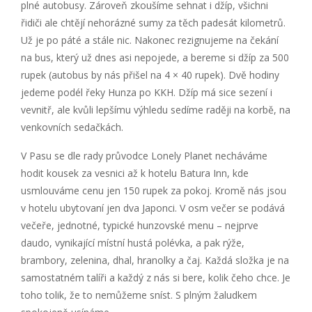
plné autobusy. Zároveň zkoušíme sehnat i džíp, všichni
řidiči ale chtějí nehorázné sumy za těch padesát kilometrů.
Už je po páté a stále nic. Nakonec rezignujeme na čekání
na bus, který už dnes asi nepojede, a bereme si džíp za 500
rupek (autobus by nás přišel na 4 × 40 rupek). Dvě hodiny
jedeme podél řeky Hunza po KKH. Džíp má sice sezení i
vevnitř, ale kvůli lepšímu výhledu sedíme raději na korbě, na
venkovních sedačkách.
V Pasu se dle rady průvodce Lonely Planet necháváme
hodit kousek za vesnici až k hotelu Batura Inn, kde
usmlouváme cenu jen 150 rupek za pokoj. Kromě nás jsou
v hotelu ubytovaní jen dva Japonci. V osm večer se podává
večeře, jednotné, typické hunzovské menu – nejprve
daudo, vynikající místní hustá polévka, a pak rýže,
brambory, zelenina, dhal, hranolky a čaj. Každá složka je na
samostatném talíři a každý z nás si bere, kolik čeho chce. Je
toho tolik, že to nemůžeme sníst. S plným žaludkem