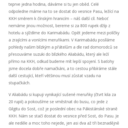
teprve jedna hodina, dáváme si tu jen oběd. Celé
odpoledne máme na to se dostat do vesnice Pasu, ležící na
KKH směrem k čínským hranicím – náš další cíl. Neboť
nemáme jinou možnost, bereme si za 800 rupek džíp z
hotelu a sjíždíme do Karimabádu. Opět jedeme mezi políčky
a zrajícími a vonícími meruňkami. V Karimabádu posíláme
pohledy našim blízkým a přátelům a dle rad domorodců se
přesouváme suzuki do blízkého Aliabádu, který ale leží
přímo na KKH, odkud budeme mít lepší spojení. S baťohy
jsme docela dobře namačkáni, a to cestou přibíráme stále
další cestující, kteří většinou musí zůstat vzadu na
stupačkách.
V Aliabádu si kupuji vynikající sušené meruňky (čtvrt kila za
20 rupií) a pokoušíme se vměstnat do busu, co jede z
Gilgitu do Sost, což je poslední obec na Pákistánské straně
KKH. Nám se stačí dostat do vesnice před Sost, do Pasu. Je
ale neděle a moc toho nejede, jen asi dva až tři beznadějně