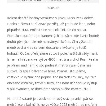
Pákistán
Kolem desáté hodiny vyrážíme s Jirkou Rush Peak dobýt.
Hanka s Ištvou buď vyrazí později, až jim bude lépe, nebo
případně zítra. Počasí sice není ideální, ale co naplat.
Pomalu stoupáme po kamenitých loukách, kde kvete hodně
druhů pěkných, ale mě neznámých květin. Čím výše, tím
méně ovcí a krav se sem dostane a květena je tudíž
bohatší. Občas přelejzáme suťová pole, naštěstí vždy malá.
Jsme na hřebenu ve výšce 4900 metrů a vrchol Rush Peaku
je přímo nad námi o sto padesát metrů výše. Čeká nás
suťová, či spíše balvanová hora. Pomalu stoupáme,
cestička je vyznačená poprvé zde na treku mužiky, využívá
občasné ostrůvky trávy či hlíny, což nám usnadňuje výstup.
V půl dvanácté se dotýkáme vrcholového maximužíku.
Na druhé straně je dvoukilometrový sráz, prvních pár set
metrů zcela kolmý. Jsme ve výšce 5058 metrů nad mořem.