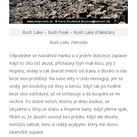
Rush Lake – Rush Peak – Rush Lake (Pákistán)
Rush Lake, Pákistán
Odpoledne se navrátivší Hanka si v jezeře dokonce zaplave!
Když to chci též zkusit, přicházejí čtyři malí kluci, prý z
Hoperu, sedají si tak dvacet metrů od stanu a dlouho si nás
beze slov prohlížejí. Na naše věty v Urdu nereagují, jen se
smějí. Jen bonbóny od Ištvy si berou. Když tak po hodině
beze slov odcházejí, už se ochlazuje a do koupání se mi
nechce. Po dobré večeři, kterou je dnes kuskus, se
slejzáme u Ištvy ve stanu a hrajeme karty. Když jdeme spát,
říkám si, že zkusím usnout bez prášku. Když ale dlouho
nemůžu zabrat, beru si raději acylpyrin, který mě skoro
okamžitě uspává.