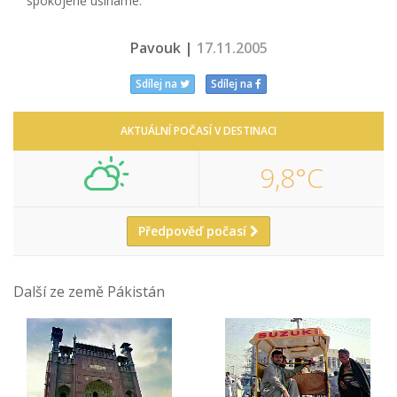
spokojeně usínáme.
Pavouk |
17.11.2005
Sdílej na
Sdílej na
AKTUÁLNÍ POČASÍ V DESTINACI
9,8°C
Předpověď počasí
Další ze země Pákistán