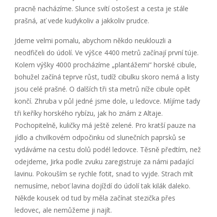
pracně nacházíme. Slunce svítí ostošest a cesta je stále
prašná, ať vede kudykoliv a jakkoliv prudce.
Jdeme velmi pomalu, abychom někdo neuklouzli a
neodfičeli do údolí. Ve výšce 4400 metrů začínají první túje.
Kolem výšky 4000 procházíme „plantážemi“ horské cibule,
bohužel začíná teprve růst, tudíž cibulku skoro nemá a listy
jsou celé prašné. O dalších tři sta metrů níže cibule opět
končí. Zhruba v půl jedné jsme dole, u ledovce. Míjíme tady
tři keříky horského rybízu, jak ho znám z Altaje.
Pochopitelně, kuličky má ještě zelené. Pro kratší pauze na
jídlo a chvilkovém odpočinku od slunečních paprsků se
vydáváme na cestu dolů podél ledovce. Těsně předtím, než
odejdeme, Jirka podle zvuku zaregistruje za námi padající
lavinu. Pokouším se rychle fotit, snad to vyjde. Strach mít
nemusíme, neboť lavina dojíždí do údolí tak kilák daleko.
Někde kousek od tud by měla začínat stezička přes
ledovec, ale nemůžeme ji najít.