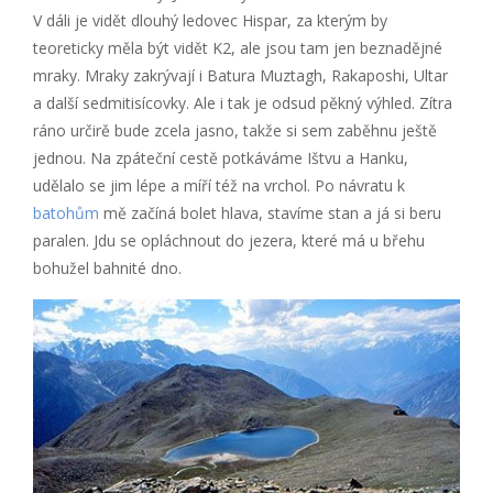
V dáli je vidět dlouhý ledovec Hispar, za kterým by
teoreticky měla být vidět K2, ale jsou tam jen beznadějné
mraky. Mraky zakrývají i Batura Muztagh, Rakaposhi, Ultar
a další sedmitisícovky. Ale i tak je odsud pěkný výhled. Zítra
ráno určirě bude zcela jasno, takže si sem zaběhnu ještě
jednou. Na zpáteční cestě potkáváme Ištvu a Hanku,
udělalo se jim lépe a míří též na vrchol. Po návratu k
batohům
mě začíná bolet hlava, stavíme stan a já si beru
paralen. Jdu se opláchnout do jezera, které má u břehu
bohužel bahnité dno.