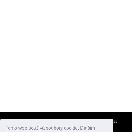
CESTOVNÍ POJIŠTĚNÍ
KONTAKTY
REKLAMA
RSS
Tento web používá soubory cookie. Dalším