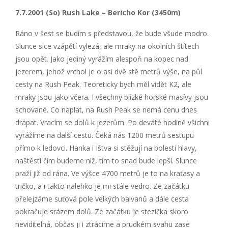
7.7.2001 (So) Rush Lake – Bericho Kor (3450m)
Ráno v šest se budím s představou, že bude všude modro.
Slunce sice vzápětí vylezá, ale mraky na okolních štítech
jsou opět. Jako jediný vyrážím alespoň na kopec nad
jezerem, jehož vrchol je o asi dvě stě metrů výše, na půl
cesty na Rush Peak. Teoreticky bych měl vidět K2, ale
mraky jsou jako včera. I všechny blízké horské masívy jsou
schované. Co naplat, na Rush Peak se nemá cenu dnes
drápat. Vracím se dolů k jezerům. Po deváté hodině všichni
vyrážíme na další cestu. Čeká nás 1200 metrů sestupu
přímo k ledovci. Hanka i Ištva si stěžují na bolesti hlavy,
naštěstí čím budeme niž, tím to snad bude lepší. Slunce
praží již od rána. Ve výšce 4700 metrů je to na kraťasy a
tričko, a i takto nalehko je mi stále vedro. Ze začátku
přelejzáme suťová pole velkých balvanů a dále cesta
pokračuje srázem dolů. Ze začátku je stezička skoro
neviditelná, občas ji i ztrácíme a prudkém svahu zase