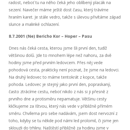
radost, neboť tu na něho čeká jeho oblíbený placák na
sezení. Navečer máme ještě dost času, který trávíme
hraním karet. Je stále vedro, takže s úlevou přivítáme západ
slunce a malinké ochlazení.
8.7.2001 (Ne) Bericho Kor – Hoper – Pasu
Dnes nás čeká cesta, kterou jsme šli první den, tudíž
většinou dolů. Jde to mnohem lépe než nahoru, za dvě
hodiny jsme před prvním ledovcem. Přes něj vede
pohodová cesta, prakticky není poznat, že jsme na ledovci.
Na druhý ledovec to máme tentokrát z kopce, takže
pohoda. Ledovec je stejný jako první den, popraskaný,
často ztrácíme cestu, neboť nikdo z nás si ji přesně z
prvního dne a protisměru nepamatuje. Většinu cesty
kličkujeme za Ištvou, který nás vede v přibližně přímém
směru. Chvílema pro sebe nadávám, jsem dost nervozní z
toho, kdyby se tu někde pod námi led prolomil, či jsme jen
sklouzli do trhliny. Naštěstí přibližně za hodinu jsme v