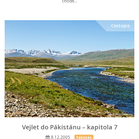
chodit...
Cestopis
Vejlet do Pákistánu – kapitola 7
8.12.2005
Pákistán