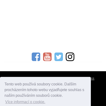
CESTOVNÍ POJIŠTĚNÍ
KONTAKTY
REKLAMA
RSS
Tento web používá soubory cookie. Dalším
procházením tohoto webu vyjadřujete souhlas s
atlasmest.cz
atlaspamatek.info
atlaszemi.info
naším používáním souborů cookie.
Více informací o cookie.
© 2005 - 2026 Desperado.cz. Všechna práva vyhrazena.