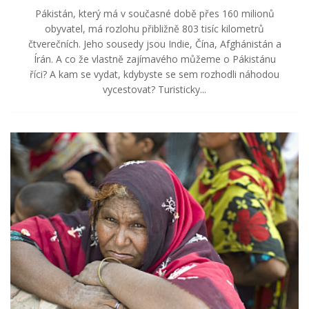
Pákistán, který má v současné době přes 160 milionů
obyvatel, má rozlohu přibližně 803 tisíc kilometrů
čtverečních. Jeho sousedy jsou Indie, Čína, Afghánistán a
Írán. A co že vlastně zajímavého můžeme o Pákistánu
říci? A kam se vydat, kdybyste se sem rozhodli náhodou
vycestovat? Turisticky...