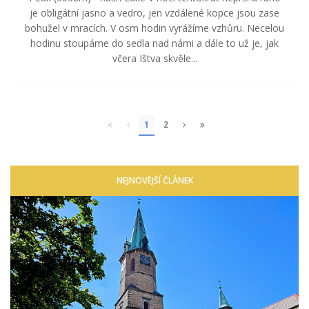
je obligátní jasno a vedro, jen vzdálené kopce jsou zase
bohužel v mracích. V osm hodin vyrážíme vzhůru. Necelou
hodinu stoupáme do sedla nad námi a dále to už je, jak
včera Ištva skvěle...
1
2
NEJNOVĚJŠÍ ČLÁNEK