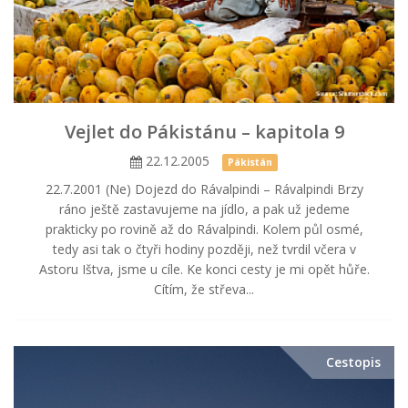
Vejlet do Pákistánu – kapitola 9
22.12.2005
Pákistán
22.7.2001 (Ne) Dojezd do Rávalpindi – Rávalpindi Brzy
ráno ještě zastavujeme na jídlo, a pak už jedeme
prakticky po rovině až do Rávalpindi. Kolem půl osmé,
tedy asi tak o čtyři hodiny později, než tvrdil včera v
Astoru Ištva, jsme u cíle. Ke konci cesty je mi opět hůře.
Cítím, že střeva...
Cestopis