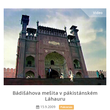
Video
Bádišáhova mešita v pákistánském
Láhauru
15.9.2009
Pákistán