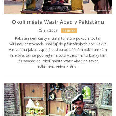
Okolí města Wazir Abad v Pákistánu
9.7.2009
Pákistán
Pákistán není častým cílem turistů a pokud ano, tak
většinou cestovatelé směřují do pákistánských hor. Pokud
vás zajímá jak to vypadá cestou po běžném pákistánském
venkově, tak se podívejte na toto video. Tento krátký film
vás zavede do okolí města Wazir Abad na severu
Pákistánu. Videa z této...