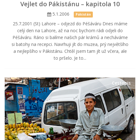
Vejlet do Pákistánu – kapitola 10
5.1.2006
Pákistán
25.7.2001 (St) Lahore – odjezd do Péšáváru Dnes máme
celý den na Lahore, až na noc bychom rádi odjeli do
Péšáváru. Ráno si balíme našich pár krámů a necháváme
si batohy na recepci. Navrhuji jít do muzea, prý největšího
a nejlepšího v Pákistánu. Chtěl jsem tam jít už včera, ale
to pršelo. Je to...
Cestopis