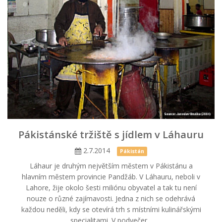
Pákistánské tržiště s jídlem v Láhauru
2.7.2014
Pákistán
Láhaur je druhým největším městem v Pákistánu a
hlavním městem provincie Pandžáb. V Láhauru, neboli v
Lahore, žije okolo šesti miliónu obyvatel a tak tu není
nouze o různé zajímavosti. Jedna z nich se odehrává
každou neděli, kdy se otevírá trh s místními kulinářskými
specialitami. V podvečer...