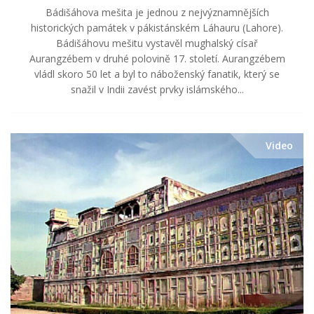
Bádišáhova mešita je jednou z nejvýznamnějších
historických památek v pákistánském Láhauru (Lahore).
Bádišáhovu mešitu vystavěl mughalský císař
Aurangzébem v druhé polovině 17. století. Aurangzébem
vládl skoro 50 let a byl to náboženský fanatik, který se
snažil v Indii zavést prvky islámského...
Video