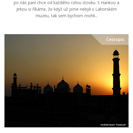
po nás paní chce od každého celou stovku. S Hankou a
Jirkou si říkáme, že když už jsme nebyli v Lahorském
muzeu, tak sem bychom mohli...
Cestopis