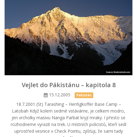
Vejlet do Pákistánu – kapitola 8
15.12.2005
Pákistán
18.7.2001 (St) Tarashing – Herrligkoffer Base Camp –
Latobah Když kolem sedmé vstáváme, je celkem modro,
jen vrcholky masivu Nanga Parbat kryjí mraky. I přesto se
rozhodneme vyrazit na trek. U místních policistů, kteří sedí
uprostřed vesnice v Check Pointu, zjišťuji, že sami tady