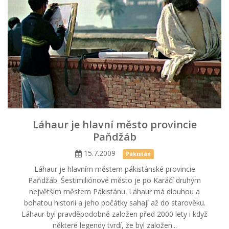
Láhaur je hlavní město provincie
Paňdžáb
15.7.2009
Pákistán
Láhaur je hlavním městem pákistánské provincie
Paňdžáb. Šestimiliónové město je po Karáčí druhým
největším městem Pákistánu. Láhaur má dlouhou a
bohatou historii a jeho počátky sahají až do starověku.
Láhaur byl pravděpodobně založen před 2000 lety i když
některé legendy tvrdí, že byl založen...