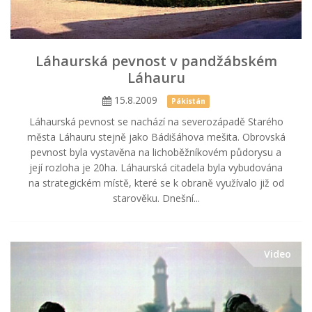
Láhaurská pevnost v pandžábském
Láhauru
15.8.2009
Pákistán
Láhaurská pevnost se nachází na severozápadě Starého
města Láhauru stejně jako Bádišáhova mešita. Obrovská
pevnost byla vystavěna na lichoběžníkovém půdorysu a
její rozloha je 20ha. Láhaurská citadela byla vybudována
na strategickém místě, které se k obraně využívalo již od
starověku. Dnešní...
Video