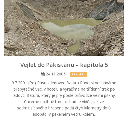
Vejlet do Pákistánu – kapitola 5
24.11.2005
Pákistán
9.7.2001 (Po) Pasu – ledovec Batura Ráno si necháváme
přebytečné věci v hotelu a vyrážíme na třídenní trek po
ledovci Batura, který je prý podle průvodce velmi pěkný.
Chceme dojít až tam, odkud je vidět, jak ze
sedmitisícového hřebene padá čtyři kilometry dolů
ledopád. V pekelném vedru kolem...