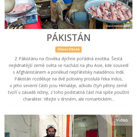
PÁKISTÁN
Hlavní článek
Z Pákistánu na člověka dýchne pořádná exotika. Šestá
nejlidnatější země světa se nachází na jihu Asie, kde sousedí
s Afghánistánem a poněkud nepřátelsky naladěnou Indií.
Pákistán rozděluje na dvě poloviny proslulá řeka Indus,
v jeho severní části jsou Himaláje, ačkoliv čtyři pětiny země
tvoří v zásadě nížiny, z toho podstatná část má spíše pouštní
charakter. Vítejte v drsném, ale romantickém...
Video