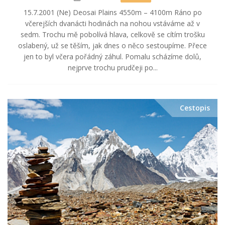
15.7.2001 (Ne) Deosai Plains 4550m – 4100m Ráno po
včerejších dvanácti hodinách na nohou vstáváme až v
sedm. Trochu mě pobolívá hlava, celkově se cítím trošku
oslabený, už se těším, jak dnes o něco sestoupíme. Přece
jen to byl včera pořádný záhul. Pomalu scházíme dolů,
nejprve trochu prudčeji po...
Cestopis