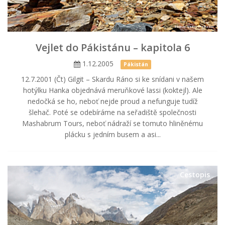
Vejlet do Pákistánu – kapitola 6
1.12.2005
Pákistán
12.7.2001 (Čt) Gilgit – Skardu Ráno si ke snídani v našem
hotýlku Hanka objednává meruňkové lassi (koktejl). Ale
nedočká se ho, neboť nejde proud a nefunguje tudíž
šlehač. Poté se odebíráme na seřadiště společnosti
Mashabrum Tours, neboť nádraží se tomuto hliněnému
plácku s jedním busem a asi...
Cestopis