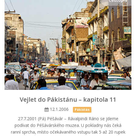
Cestopis
Vejlet do Pákistánu – kapitola 11
12.1.2006
Pákistán
27.7.2001 (Pá) Péšávár – Rávalpindi Ráno se jdeme
podívat do Péšávárského muzea. U pokladny nás čeká
ranní sprcha, místo očekávaného vstupu tak 5 až 20 rupek