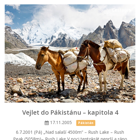
Cestopis
Vejlet do Pákistánu – kapitola 4
17.11.2005
Pákistán
6.7.2001 (Pá) „Nad salaší 4500m“ – Rush Lake – Rush
Peak (5058m)– Rush Lake V noci tentokrát neprší a ráno