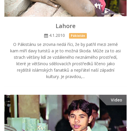
Lahore
4.1.2010
Pákistán
O Pákistánu se zrovna nedá říci, že by patřil mezi země
kam míří davy turistů a je to možná škoda. Může za to asi
strach většiny lidí ze vzdáleného neznámého prostředí,
které je většinou sdělovacích prostředků líčeno jako
rejdiště islámských fanatiků a nepřátel naší západní
kultury. Je pravdou,...
Video