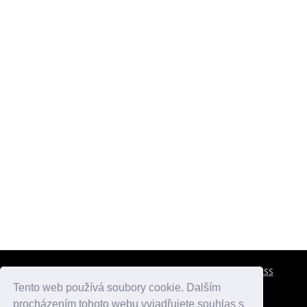
CESTOVNÍ POJIŠTĚNÍ
KONTAKTY
REKLAMA
RSS
Tento web používá soubory cookie. Dalším
procházením tohoto webu vyjadřujete souhlas s