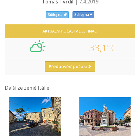
Tomáš Tvrdil |
7.4.2019
Sdílej na
Sdílej na
AKTUÁLNÍ POČASÍ V DESTINACI
33,1°C
Předpověď počasí
Další ze země Itálie