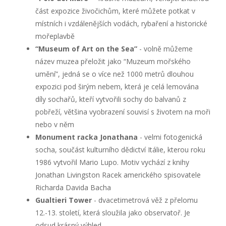
část expozice živočichům, které můžete potkat v
místních i vzdálenějších vodách, rybaření a historické
mořeplavbě
“Museum of Art on the Sea”
- volně můžeme
název muzea přeložit jako “Muzeum mořského
umění”, jedná se o více než 1000 metrů dlouhou
expozici pod širým nebem, která je celá lemována
díly sochařů, kteří vytvořili sochy do balvanů z
pobřeží, většina vyobrazení souvisí s životem na moři
nebo v něm
Monument racka Jonathana
- velmi fotogenická
socha, součást kulturního dědictví Itálie, kterou roku
1986 vytvořil Mario Lupo. Motiv vychází z knihy
Jonathan Livingston Racek amerického spisovatele
Richarda Davida Bacha
Gualtieri Tower
- dvacetimetrová věž z přelomu
12.-13. století, která sloužila jako observatoř. Je
odsud krásný výhled.