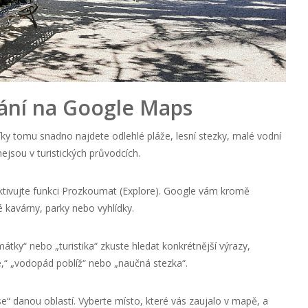
vání na Google Maps
ky tomu snadno najdete odlehlé pláže, lesní stezky, malé vodní
nejsou v turistických průvodcích.
 aktivujte funkci Prozkoumat (Explore). Google vám kromě
kavárny, parky nebo vyhlídky.
átky“ nebo „turistika“ zkuste hledat konkrétnější výrazy,
e,“ „vodopád poblíž“ nebo „naučná stezka“.
e“ danou oblastí. Vyberte místo, které vás zaujalo v mapě, a