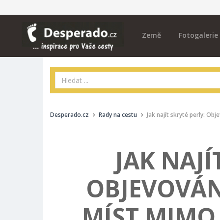
Země
Fotogalerie
Desperado.cz
Rady na cestu
Jak najít skryté perly: O
JAK NAJÍ
OBJEVOVÁ
MÍST MIMO 