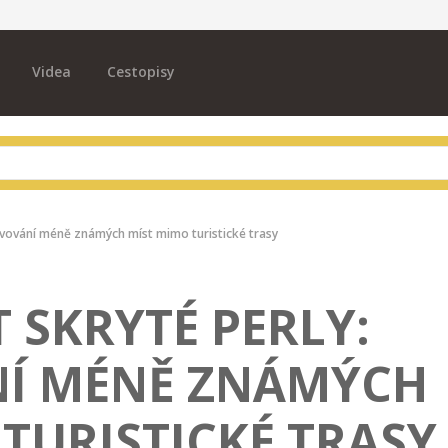
Videa
Cestopisy
bjevování méně známých míst mimo turistické trasy
T SKRYTÉ PERLY:
NÍ MÉNĚ ZNÁMÝCH
TURISTICKÉ TRASY