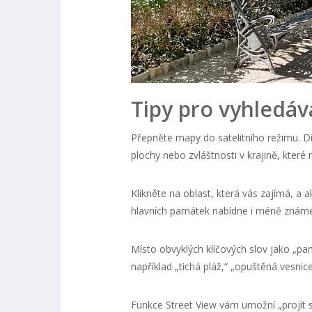
Tipy pro vyhledá
Přepněte mapy do satelitního režimu. Dí
plochy nebo zvláštnosti v krajině, které 
Klikněte na oblast, která vás zajímá, a
hlavních památek nabídne i méně známé 
Místo obvyklých klíčových slov jako „pam
například „tichá pláž,“ „opuštěná vesnic
Funkce Street View vám umožní „projít s