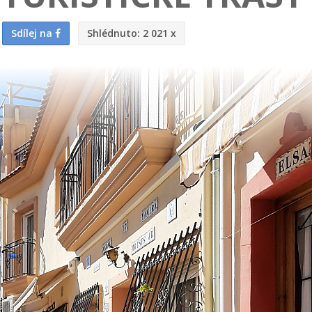
Sdílej na
Shlédnuto:
2 021 x