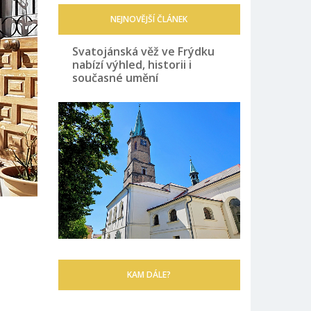
NEJNOVĚJŠÍ ČLÁNEK
Svatojánská věž ve Frýdku
nabízí výhled, historii i
současné umění
KAM DÁLE?