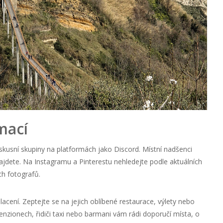
mací
usní skupiny na platformách jako Discord. Místní nadšenci
enajdete. Na Instagramu a Pinterestu nehledejte podle aktuálních
ch fotografů.
acení. Zeptejte se na jejich oblíbené restaurace, výlety nebo
penzionech, řidiči taxi nebo barmani vám rádi doporučí místa, o