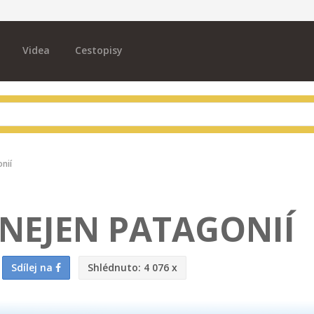
Videa
Cestopisy
nií
NEJEN PATAGONIÍ
Sdílej na
Shlédnuto:
4 076 x