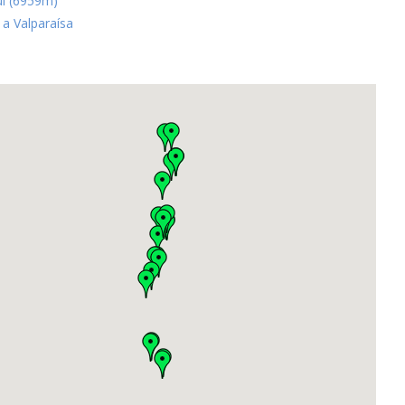
ui (6959m)
 a Valparaísa