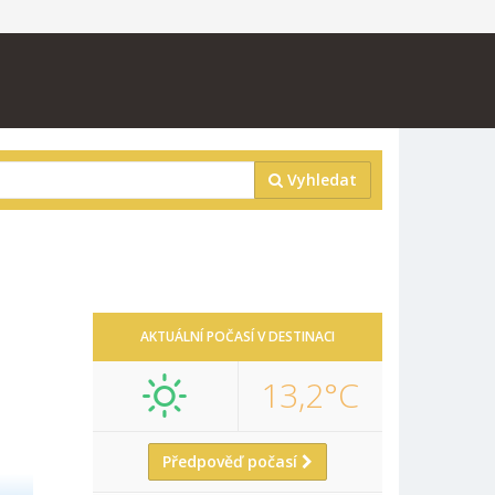
Vyhledat
AKTUÁLNÍ POČASÍ V DESTINACI
13,2°C
Předpověď počasí