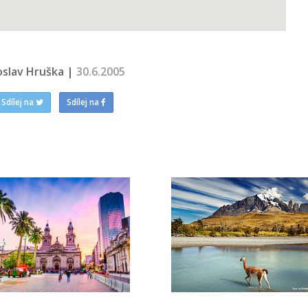
oslav Hruška |
30.6.2005
Sdílej na
Sdílej na