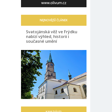
NEJNOVĚJŠÍ ČLÁNEK
Svatojánská věž ve Frýdku
nabízí výhled, historii i
současné umění
KAM DÁLE?