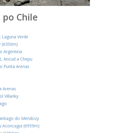
 po Chile
k Laguna Verde
y (6350m)
o Argentina
t, Ancud a Chepu
do Punta Arenas
a Arenas
 Villariky
iago
Santiago do Mendozy
lu Aconcagui (6959m)