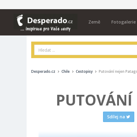
Země
Fotogalerie
Desperado.cz
Chile
Cestopisy
Putování nejen Patago
PUTOVÁNÍ 
Sdílej na