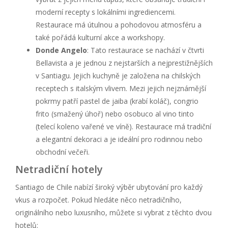
moderní recepty s lokálními ingrediencemi.
Restaurace má útulnou a pohodovou atmosféru a
také pořádá kulturní akce a workshopy.
Donde Angelo
: Tato restaurace se nachází v čtvrti
Bellavista a je jednou z nejstarších a nejprestižnějších
v Santiagu. Jejich kuchyně je založena na chilských
receptech s italským vlivem. Mezi jejich nejznámější
pokrmy patří pastel de jaiba (krabí koláč), congrio
frito (smažený úhoř) nebo osobuco al vino tinto
(telecí koleno vařené ve víně). Restaurace má tradiční
a elegantní dekoraci a je ideální pro rodinnou nebo
obchodní večeři.
Netradiční hotely
Santiago de Chile nabízí široký výběr ubytování pro každý
vkus a rozpočet. Pokud hledáte něco netradičního,
originálního nebo luxusního, můžete si vybrat z těchto dvou
hotelů: