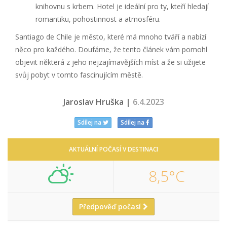
knihovnu s krbem. Hotel je ideální pro ty, kteří hledají
romantiku, pohostinnost a atmosféru.
Santiago de Chile je město, které má mnoho tváří a nabízí
něco pro každého. Doufáme, že tento článek vám pomohl
objevit některá z jeho nejzajímavějších míst a že si užijete
svůj pobyt v tomto fascinujícím městě.
Jaroslav Hruška |
6.4.2023
Sdílej na
Sdílej na
AKTUÁLNÍ POČASÍ V DESTINACI
8,5°C
Předpověď počasí