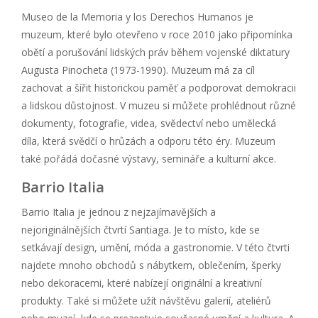
Museo de la Memoria y los Derechos Humanos je
muzeum, které bylo otevřeno v roce 2010 jako připomínka
obětí a porušování lidských práv během vojenské diktatury
Augusta Pinocheta (1973-1990). Muzeum má za cíl
zachovat a šířit historickou paměť a podporovat demokracii
a lidskou důstojnost. V muzeu si můžete prohlédnout různé
dokumenty, fotografie, videa, svědectví nebo umělecká
díla, která svědčí o hrůzách a odporu této éry. Muzeum
také pořádá dočasné výstavy, semináře a kulturní akce.
Barrio Italia
Barrio Italia je jednou z nejzajímavějších a
nejoriginálnějších čtvrtí Santiaga. Je to místo, kde se
setkávají design, umění, móda a gastronomie. V této čtvrti
najdete mnoho obchodů s nábytkem, oblečením, šperky
nebo dekoracemi, které nabízejí originální a kreativní
produkty. Také si můžete užít návštěvu galerií, ateliérů