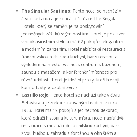
The Singular Santiago
: Tento hotel se nachází v
čtvrti Lastarria a je součástí řetězce The Singular
Hotels, který se zaměřuje na poskytování
jedinečných zážitků svým hostům. Hotel je postaven
v neoklasicistním stylu a má 62 pokojů s elegantním
a moderním zařízením. Hotel nabízí také restauraci s
francouzskou a chilskou kuchyní, bar s terasou a
výhledem na město, wellness centrum s bazénem,
saunou a masážemi a konferenční místnosti pro
různé události. Hotel je ideální pro ty, kteří hledají
komfort, styl a osobní servis.
Castillo Rojo
: Tento hotel se nachází také v čtvrti
Bellavista a je zrekonstruovaným hradem z roku
1923. Hotel má 19 pokojů s jedinečnou dekorací,
která odráží historii a kulturu místa. Hotel nabízí dvě
restaurace s mezinárodní a chilskou kuchyní, bar s
živou hudbou, zahradu s fontánou a ohništěm a