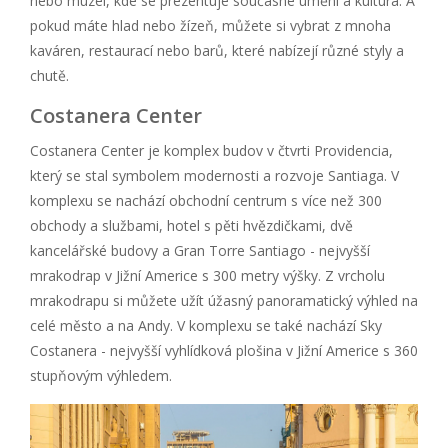
nebo muzeí, kde se prezentuje současné umění a kultura. A
pokud máte hlad nebo žízeň, můžete si vybrat z mnoha
kaváren, restaurací nebo barů, které nabízejí různé styly a
chutě.
Costanera Center
Costanera Center je komplex budov v čtvrti Providencia,
který se stal symbolem modernosti a rozvoje Santiaga. V
komplexu se nachází obchodní centrum s více než 300
obchody a službami, hotel s pěti hvězdičkami, dvě
kancelářské budovy a Gran Torre Santiago - nejvyšší
mrakodrap v Jižní Americe s 300 metry výšky. Z vrcholu
mrakodrapu si můžete užít úžasný panoramatický výhled na
celé město a na Andy. V komplexu se také nachází Sky
Costanera - nejvyšší vyhlídková plošina v Jižní Americe s 360
stupňovým výhledem.