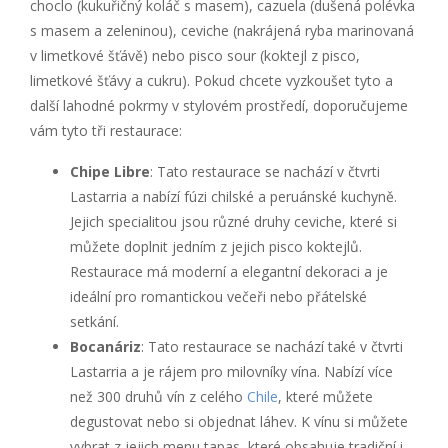
choclo (kukuřičný koláč s masem), cazuela (dušená polévka
s masem a zeleninou), ceviche (nakrájená ryba marinovaná
v limetkové šťávě) nebo pisco sour (koktejl z pisco,
limetkové šťávy a cukru). Pokud chcete vyzkoušet tyto a
další lahodné pokrmy v stylovém prostředí, doporučujeme
vám tyto tři restaurace:
Chipe Libre
: Tato restaurace se nachází v čtvrti
Lastarria a nabízí fúzi chilské a peruánské kuchyně.
Jejich specialitou jsou různé druhy ceviche, které si
můžete doplnit jedním z jejich pisco koktejlů.
Restaurace má moderní a elegantní dekoraci a je
ideální pro romantickou večeři nebo přátelské
setkání.
Bocanáriz
: Tato restaurace se nachází také v čtvrti
Lastarria a je rájem pro milovníky vína. Nabízí více
než 300 druhů vín z celého
Chile
, které můžete
degustovat nebo si objednat láhev. K vínu si můžete
vybrat z jejich menu tapas, které obsahuje tradiční i