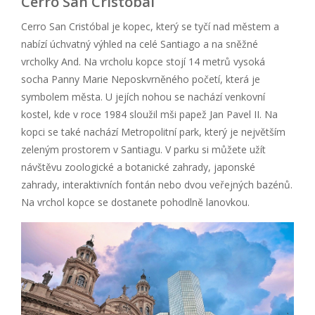
Cerro San Cristóbal
Cerro San Cristóbal je kopec, který se tyčí nad městem a
nabízí úchvatný výhled na celé Santiago a na sněžné
vrcholky And. Na vrcholu kopce stojí 14 metrů vysoká
socha Panny Marie Neposkvrněného početí, která je
symbolem města. U jejích nohou se nachází venkovní
kostel, kde v roce 1984 sloužil mši papež Jan Pavel II. Na
kopci se také nachází Metropolitní park, který je největším
zeleným prostorem v Santiagu. V parku si můžete užít
návštěvu zoologické a botanické zahrady, japonské
zahrady, interaktivních fontán nebo dvou veřejných bazénů.
Na vrchol kopce se dostanete pohodlně lanovkou.