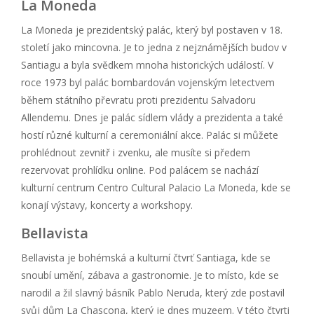
La Moneda
La Moneda je prezidentský palác, který byl postaven v 18.
století jako mincovna. Je to jedna z nejznámějších budov v
Santiagu a byla svědkem mnoha historických událostí. V
roce 1973 byl palác bombardován vojenským letectvem
během státního převratu proti prezidentu Salvadoru
Allendemu. Dnes je palác sídlem vlády a prezidenta a také
hostí různé kulturní a ceremoniální akce. Palác si můžete
prohlédnout zevnitř i zvenku, ale musíte si předem
rezervovat prohlídku online. Pod palácem se nachází
kulturní centrum Centro Cultural Palacio La Moneda, kde se
konají výstavy, koncerty a workshopy.
Bellavista
Bellavista je bohémská a kulturní čtvrť Santiaga, kde se
snoubí umění, zábava a gastronomie. Je to místo, kde se
narodil a žil slavný básník Pablo Neruda, který zde postavil
svůj dům La Chascona, který je dnes muzeem. V této čtvrti