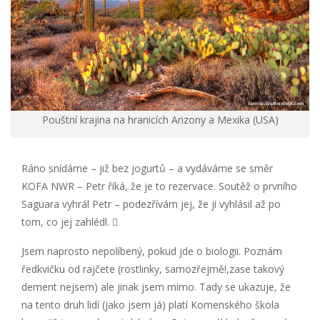
Pouštní krajina na hranicích Arizony a Mexika (USA)
Ráno snídáme – již bez jogurtů – a vydáváme se směr
KOFA NWR – Petr říká, že je to rezervace. Soutěž o prvního
Saguara vyhrál Petr – podezřívám jej, že ji vyhlásil až po
tom, co jej zahlédl. 
Jsem naprosto nepolíbený, pokud jde o biologii. Poznám
ředkvičku od rajčete (rostlinky, samozřejmě!,zase takový
dement nejsem) ale jinak jsem mimo. Tady se ukazuje, že
na tento druh lidí (jako jsem já) platí Komenského škola