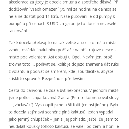
akcelerace za jízdy je docela smutná a spotřeba děsivá. Při
dodržování všech omezení (75 mil za hodinu na dálnici) se
ne a ne dostat pod 11 litrů. Naše putování je od pumpy k
pumpě a při cenách 3 USD za galon je to docela neveselé
tankování.
Také docela překvapilo na tak veliké auto – to málo místa
vzadu, ovládání palubního počítače na přístrojové desce –
místo pod volantem. Asi opisují u Opel. Nevím jen, proč
zrovna toto … podívat se, kolik je dojezd znamená dát ruku
z volantu a podívat se směrem, kde jsou tlačítka, abyste
stiskli to správné. Bezpečnost především!
Cesta do canyonu se zdála být nekonečná. V jednom místě
jsme potkali zaparkovaná 2 auta (Petr to komentoval slovy
… „václavák“). Vystoupili jsme a šli fotit (co asi jiného). Byla
to docela zajímavá scenérie plná kaktusů. Jeden vypadal
jako jemný chlupáček – jen si jej pohladit. Ještě, že jsem to
neudělal! Kousky tohoto kaktusu se válejí po zemi a honí je