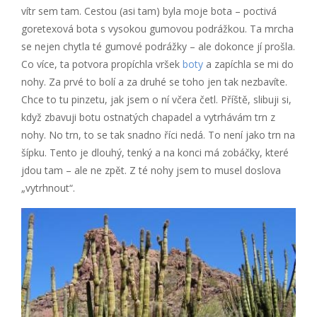
vítr sem tam. Cestou (asi tam) byla moje bota – poctivá
goretexová bota s vysokou gumovou podrážkou. Ta mrcha
se nejen chytla té gumové podrážky – ale dokonce jí prošla.
Co více, ta potvora propíchla vršek
boty
a zapíchla se mi do
nohy. Za prvé to bolí a za druhé se toho jen tak nezbavíte.
Chce to tu pinzetu, jak jsem o ní včera četl. Příště, slibuji si,
když zbavuji botu ostnatých chapadel a vytrhávám trn z
nohy. No trn, to se tak snadno říci nedá. To není jako trn na
šípku. Tento je dlouhý, tenký a na konci má zobáčky, které
jdou tam – ale ne zpět. Z té nohy jsem to musel doslova
„vytrhnout“.