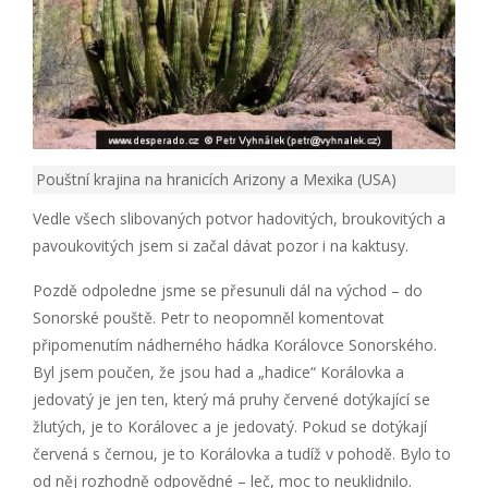
Pouštní krajina na hranicích Arizony a Mexika (USA)
Vedle všech slibovaných potvor hadovitých, broukovitých a
pavoukovitých jsem si začal dávat pozor i na kaktusy.
Pozdě odpoledne jsme se přesunuli dál na východ – do
Sonorské pouště. Petr to neopomněl komentovat
připomenutím nádherného hádka Korálovce Sonorského.
Byl jsem poučen, že jsou had a „hadice“ Korálovka a
jedovatý je jen ten, který má pruhy červené dotýkající se
žlutých, je to Korálovec a je jedovatý. Pokud se dotýkají
červená s černou, je to Korálovka a tudíž v pohodě. Bylo to
od něj rozhodně odpovědné – leč, moc to neuklidnilo.