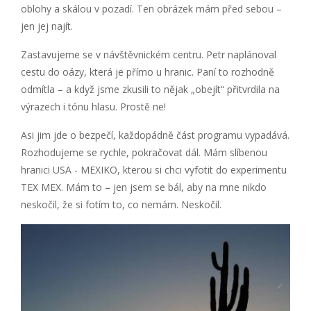
oblohy a skálou v pozadí. Ten obrázek mám před sebou –
jen jej najít.
Zastavujeme se v návštěvnickém centru. Petr naplánoval
cestu do oázy, která je přímo u hranic. Paní to rozhodně
odmítla – a když jsme zkusili to nějak „obejít“ přitvrdila na
výrazech i tónu hlasu. Prostě ne!
Asi jim jde o bezpečí, každopádně část programu vypadává.
Rozhodujeme se rychle, pokračovat dál. Mám slíbenou
hranici USA - MEXIKO, kterou si chci vyfotit do experimentu
TEX MEX. Mám to – jen jsem se bál, aby na mne nikdo
neskočil, že si fotím to, co nemám. Neskočil.