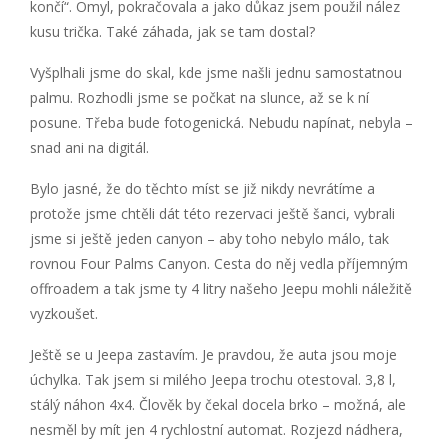
končí“. Omyl, pokračovala a jako důkaz jsem použil nález
kusu trička. Také záhada, jak se tam dostal?
Vyšplhali jsme do skal, kde jsme našli jednu samostatnou
palmu. Rozhodli jsme se počkat na slunce, až se k ní
posune. Třeba bude fotogenická. Nebudu napínat, nebyla –
snad ani na digitál.
Bylo jasné, že do těchto míst se již nikdy nevrátíme a
protože jsme chtěli dát této rezervaci ještě šanci, vybrali
jsme si ještě jeden canyon – aby toho nebylo málo, tak
rovnou Four Palms Canyon. Cesta do něj vedla příjemným
offroadem a tak jsme ty 4 litry našeho Jeepu mohli náležitě
vyzkoušet.
Ještě se u Jeepa zastavím. Je pravdou, že auta jsou moje
úchylka. Tak jsem si milého Jeepa trochu otestoval. 3,8 l,
stálý náhon 4x4. Člověk by čekal docela brko – možná, ale
nesměl by mít jen 4 rychlostní automat. Rozjezd nádhera,