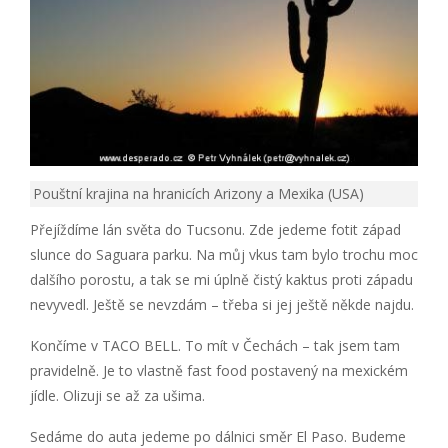
Pouštní krajina na hranicích Arizony a Mexika (USA)
Přejíždíme lán světa do Tucsonu. Zde jedeme fotit západ
slunce do Saguara parku. Na můj vkus tam bylo trochu moc
dalšího porostu, a tak se mi úplně čistý kaktus proti západu
nevyvedl. Ještě se nevzdám – třeba si jej ještě někde najdu.
Končíme v TACO BELL. To mít v Čechách – tak jsem tam
pravidelně. Je to vlastně fast food postavený na mexickém
jídle. Olizuji se až za ušima.
Sedáme do auta jedeme po dálnici směr El Paso. Budeme