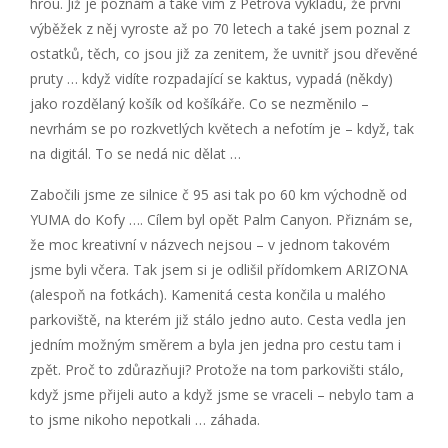
hrou. Již je poznám a také vím z Petrova výkladu, že první
výběžek z něj vyroste až po 70 letech a také jsem poznal z
ostatků, těch, co jsou již za zenitem, že uvnitř jsou dřevěné
pruty … když vidíte rozpadající se kaktus, vypadá (někdy)
jako rozdělaný košík od košíkáře. Co se nezměnilo –
nevrhám se po rozkvetlých květech a nefotím je – když, tak
na digitál. To se nedá nic dělat …
Zabočili jsme ze silnice č 95 asi tak po 60 km východně od
YUMA do Kofy …. Cílem byl opět Palm Canyon. Přiznám se,
že moc kreativní v názvech nejsou – v jednom takovém
jsme byli včera. Tak jsem si je odlišil přídomkem ARIZONA
(alespoň na fotkách). Kamenitá cesta končila u malého
parkoviště, na kterém již stálo jedno auto. Cesta vedla jen
jedním možným směrem a byla jen jedna pro cestu tam i
zpět. Proč to zdůrazňuji? Protože na tom parkovišti stálo,
když jsme přijeli auto a když jsme se vraceli – nebylo tam a
to jsme nikoho nepotkali … záhada.