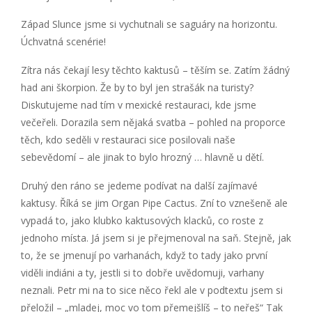
Západ Slunce jsme si vychutnali se saguáry na horizontu.
Úchvatná scenérie!
Zítra nás čekají lesy těchto kaktusů – těším se. Zatím žádný
had ani škorpion. Že by to byl jen strašák na turisty?
Diskutujeme nad tím v mexické restauraci, kde jsme
večeřeli. Dorazila sem nějaká svatba – pohled na proporce
těch, kdo seděli v restauraci sice posilovali naše
sebevědomí – ale jinak to bylo hrozný … hlavně u dětí.
Druhý den ráno se jedeme podívat na další zajímavé
kaktusy. Říká se jim Organ Pipe Cactus. Zní to vznešeně ale
vypadá to, jako klubko kaktusových klacků, co roste z
jednoho místa. Já jsem si je přejmenoval na saň. Stejně, jak
to, že se jmenují po varhanách, když to tady jako první
viděli indiáni a ty, jestli si to dobře uvědomuji, varhany
neznali. Petr mi na to sice něco řekl ale v podtextu jsem si
přeložil – „mladej, moc vo tom přemejšlíš – to neřeš“ Tak