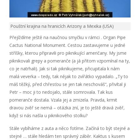
Pouštní krajina na hranicích Arizony a Mexika (USA)
Přejíždíme ještě na naučnou smyčku v rámci . Organ Pipe
Cactus National Monument. Cestou zastavujeme u jedné
stříšky, kterou připravili pro piknikující američany. My jsme
piknikovali grepy a pomeranče (a já přitom vzpomínal na ty,
co je natrhali). Jak si tak piknikujeme, přicupitala k nám
malá veverka – tedy, tak nějak to zvířátko vypadalo. „Ty to
máš těžký, před chřesťou se jen tak neschováš“, přivítal ji
Petr – moc ji to nedojalo, stále somrovala. Tak kus
pomeranče dostala. Vzala jej a zmizela. Pravda, krmit
dravou zvěř se nemá – otázka zní, je to ještě dravá zvěř,
když si nás našla u piknikového stolku?
Stále vybíháme z auta a něco fotíme. Začíná to být stejné a
stejné … stále hledám ten správný záběr. Kaktus s kusem