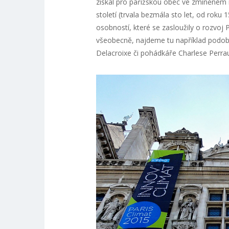
získal pro pařížskou obec ve zmíněném 
století (trvala bezmála sto let, od rok
osobností, které se zasloužily o rozvoj P
všeobecně, najdeme tu například podobiz
Delacroixe či pohádkáře Charlese Perrau