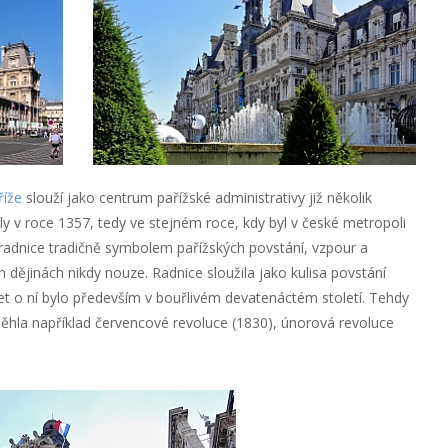
říže
slouží jako centrum pařížské administrativy již několik
oly v roce 1357, tedy ve stejném roce, kdy byl v české metropoli
adnice tradičně symbolem pařížských povstání, vzpour a
h dějinách nikdy nouze. Radnice sloužila jako kulisa povstání
šet o ní bylo především v bouřlivém devatenáctém století. Tehdy
oběhla například červencové revoluce (1830), únorová revoluce