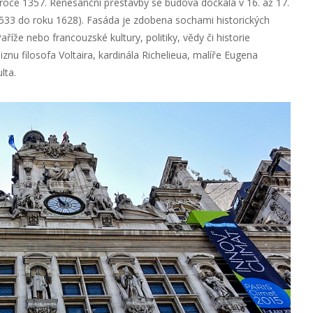
roce 1357. Renesanční přestavby se budova dočkala v 16. až 17.
u 1533 do roku 1628). Fasáda je zdobena sochami historických
aříže nebo francouzské kultury, politiky, vědy či historie
nu filosofa Voltaira, kardinála Richelieua, malíře Eugena
lta.