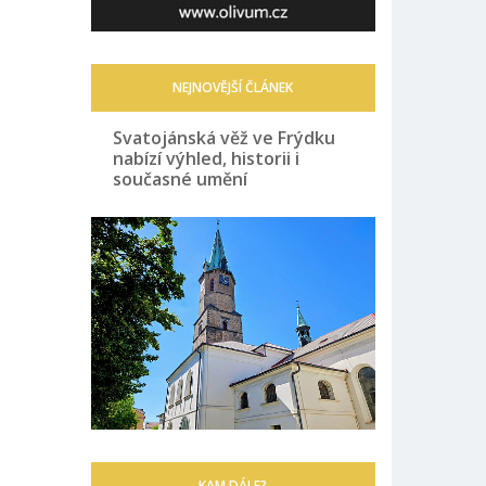
NEJNOVĚJŠÍ ČLÁNEK
Svatojánská věž ve Frýdku
nabízí výhled, historii i
současné umění
KAM DÁLE?