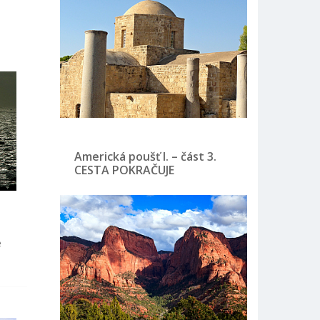
Americká poušť I. – část 3.
CESTA POKRAČUJE
e