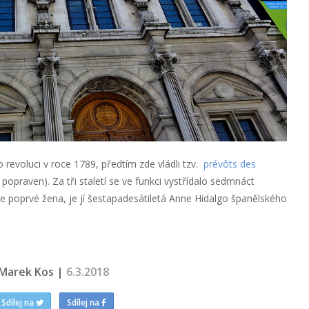
 revoluci v roce 1789, předtím zde vládli tzv.
prévôts des
 popraven). Za tři staletí se ve funkci vystřídalo sedmnáct
že poprvé žena, je jí šestapadesátiletá Anne Hidalgo španělského
Marek Kos |
6.3.2018
Sdílej na
Sdílej na