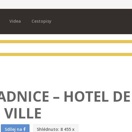
Videa
Cestopisy
ADNICE – HOTEL DE
VILLE
Sdílej na
Shlédnuto:
8 455 x