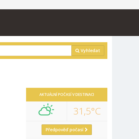
Vyhledat
AKTUÁLNÍ POČASÍ V DESTINACI
31,5°C
Předpověď počasí