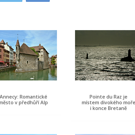
Annecy: Romantické
Pointe du Raz je
město v předhůří Alp
místem divokého moř
i konce Bretaně