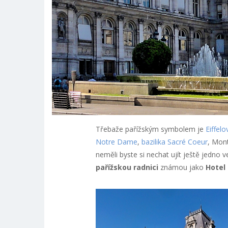
Třebaže pařížským symbolem je
Eiffelo
Notre Dame
,
bazilika Sacré Coeur
, Mon
neměli byste si nechat ujít ještě jedno v
pařížskou radnici
známou jako
Hotel 