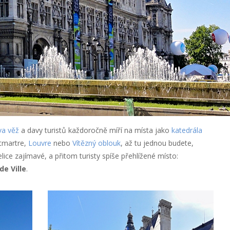
va věž
a davy turistů každoročně míří na místa jako
katedrála
tmartre,
Louvre
nebo
Vítězný oblouk
, až tu jednou budete,
elice zajímavé, a přitom turisty spíše přehlížené místo:
de Ville
.