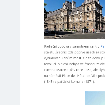
Radniční budova v samotném centru
Pa
staletí. Úředníci zde poprvé usedli za st
vybudován Karlům most. Od té doby je r
revolucí, o nichž nebyla ve francouzskýc
Étienna Marcela již v roce 1358, ale sly
na náměstí Place de l'Hôtel-de-Ville pr
(1848) a pařížská komuna (1871).