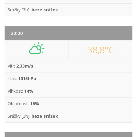
Srážky [3h]:
beze srážek
20:00
38,8°C
Vítr:
2.33m/s
Tlak:
1015hPa
Vlhkost:
14%
Oblačnost:
16%
Srážky [3h]:
beze srážek