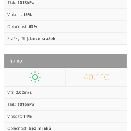
Tlak:
1018hPa
Vlhkost:
15%
Oblačnost:
63%
Srážky [3h]:
beze srážek
17:00
40,1°C
Vítr:
2.02m/s
Tlak:
1016hPa
Vlhkost:
14%
Oblačnost:
bez mraků