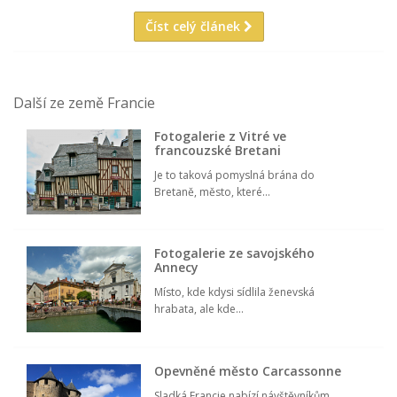
Číst celý článek
Další ze země Francie
Fotogalerie z Vitré ve
francouzské Bretani
Je to taková pomyslná brána do
Bretaně, město, které...
Fotogalerie ze savojského
Annecy
Místo, kde kdysi sídlila ženevská
hrabata, ale kde...
Opevněné město Carcassonne
Sladká Francie nabízí návštěvníkům