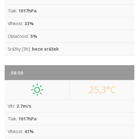
Tlak:
1017hPa
Vlhkost:
33%
Oblačnost:
5%
Srážky [3h]:
beze srážek
08:00
25,3°C
Vítr:
2.7m/s
Tlak:
1017hPa
Vlhkost:
41%