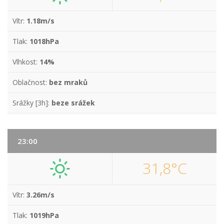
Vítr:
1.18m/s
Tlak:
1018hPa
Vlhkost:
14%
Oblačnost:
bez mraků
Srážky [3h]:
beze srážek
23:00
31,8°C
Vítr:
3.26m/s
Tlak:
1019hPa