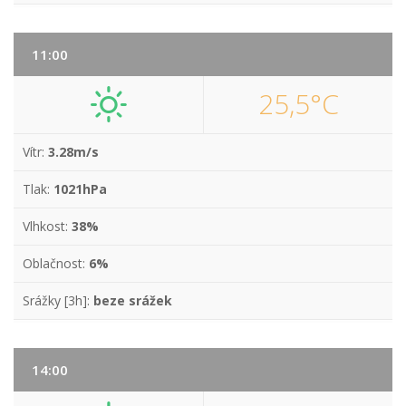
11:00
25,5°C
Vítr:
3.28m/s
Tlak:
1021hPa
Vlhkost:
38%
Oblačnost:
6%
Srážky [3h]:
beze srážek
14:00