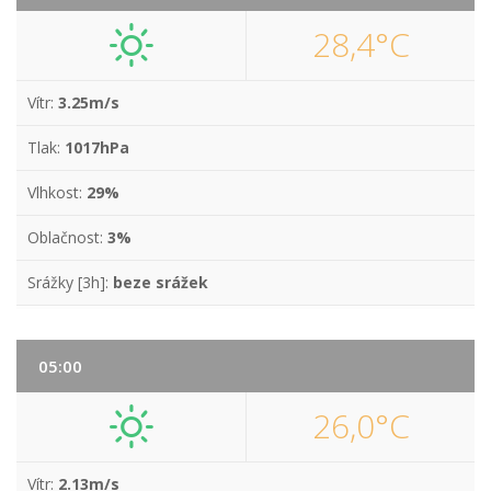
28,4°C
Vítr:
3.25m/s
Tlak:
1017hPa
Vlhkost:
29%
Oblačnost:
3%
Srážky [3h]:
beze srážek
05:00
26,0°C
Vítr:
2.13m/s