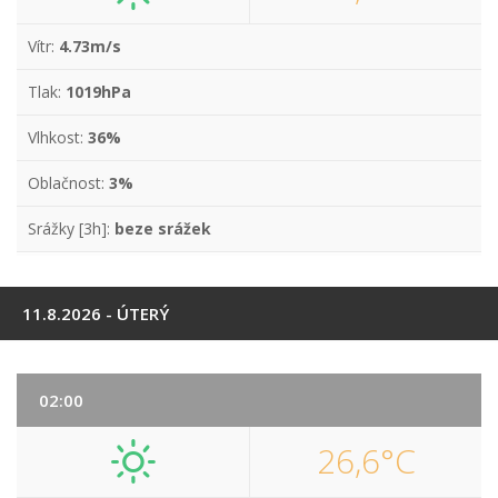
Vítr:
4.73m/s
Tlak:
1019hPa
Vlhkost:
36%
Oblačnost:
3%
Srážky [3h]:
beze srážek
11.8.2026 - ÚTERÝ
02:00
26,6°C