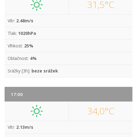
31,5°C
Vítr:
2.48m/s
Tlak:
1020hPa
Vlhkost:
25%
Oblačnost:
4%
Srážky [3h]:
beze srážek
17:00
34,0°C
Vítr:
2.13m/s