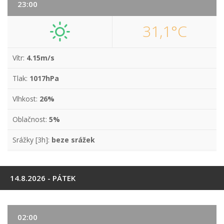
23:00
31,1°C
Vítr:
4.15m/s
Tlak:
1017hPa
Vlhkost:
26%
Oblačnost:
5%
Srážky [3h]:
beze srážek
14.8.2026 - PÁTEK
02:00