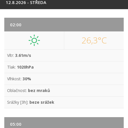
12.8.2026 - STŘEDA
02:00
26,3°C
Vítr:
3.61m/s
Tlak:
1020hPa
Vlhkost:
30%
Oblačnost:
bez mraků
Srážky [3h]:
beze srážek
05:00