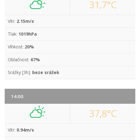
31,7°C
Vítr:
2.15m/s
Tlak:
1019hPa
Vlhkost:
20%
Oblačnost:
67%
Srážky [3h]:
beze srážek
14:00
37,8°C
Vítr:
0.94m/s