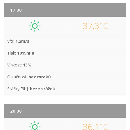
17:00
37,3°C
Vítr:
1.2m/s
Tlak:
1019hPa
Vlhkost:
13%
Oblačnost:
bez mraků
Srážky [3h]:
beze srážek
20:00
36,1°C