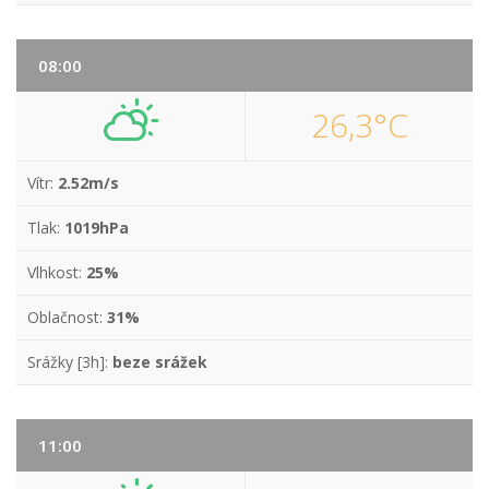
08:00
26,3°C
Vítr:
2.52m/s
Tlak:
1019hPa
Vlhkost:
25%
Oblačnost:
31%
Srážky [3h]:
beze srážek
11:00