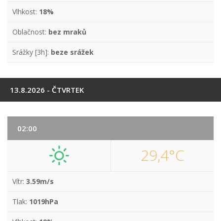
Vlhkost:
18%
Oblačnost:
bez mraků
Srážky [3h]:
beze srážek
13.8.2026 - ČTVRTEK
02:00
29,4°C
Vítr:
3.59m/s
Tlak:
1019hPa