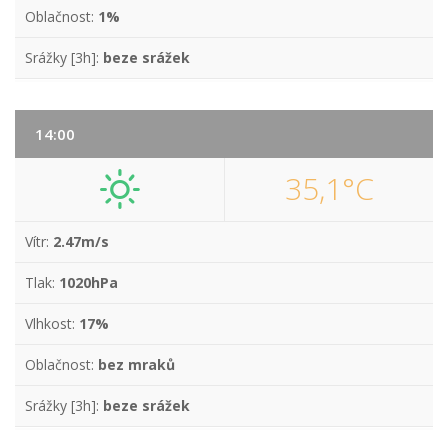
Oblačnost:
1%
Srážky [3h]:
beze srážek
14:00
35,1°C
Vítr:
2.47m/s
Tlak:
1020hPa
Vlhkost:
17%
Oblačnost:
bez mraků
Srážky [3h]:
beze srážek