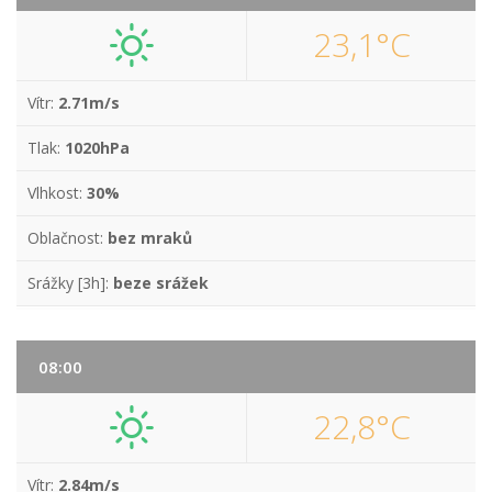
23,1°C
Vítr:
2.71m/s
Tlak:
1020hPa
Vlhkost:
30%
Oblačnost:
bez mraků
Srážky [3h]:
beze srážek
08:00
22,8°C
Vítr:
2.84m/s