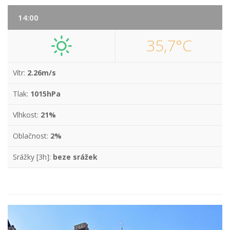
14:00
35,7°C
Vítr:
2.26m/s
Tlak:
1015hPa
Vlhkost:
21%
Oblačnost:
2%
Srážky [3h]:
beze srážek