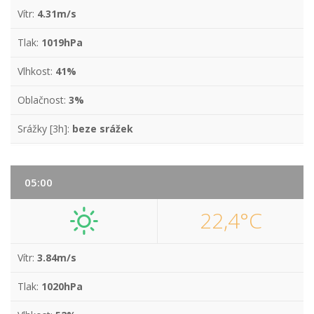
Vítr:
4.31m/s
Tlak:
1019hPa
Vlhkost:
41%
Oblačnost:
3%
Srážky [3h]:
beze srážek
05:00
22,4°C
Vítr:
3.84m/s
Tlak:
1020hPa