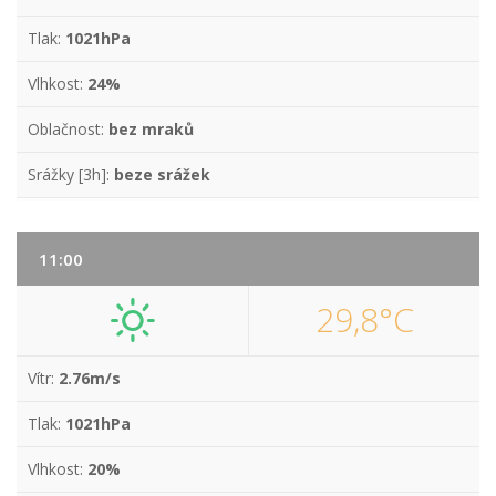
Tlak:
1021hPa
Vlhkost:
24%
Oblačnost:
bez mraků
Srážky [3h]:
beze srážek
11:00
29,8°C
Vítr:
2.76m/s
Tlak:
1021hPa
Vlhkost:
20%