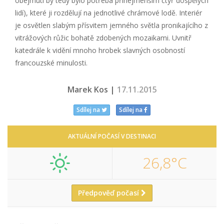
obejmutí by tedy bylo potřeba přinejmenším čtyř dospělých
lidí), které ji rozdělují na jednotlivé chrámové lodě. Interiér
je osvětlen slabým přísvitem jemného světla pronikajícího z
vitrážových růžic bohatě zdobených mozaikami. Uvnitř
katedrále k vidění mnoho hrobek slavných osobností
francouzské minulosti.
Marek Kos |
17.11.2015
Sdílej na
Sdílej na
AKTUÁLNÍ POČASÍ V DESTINACI
26,8°C
Předpověď počasí