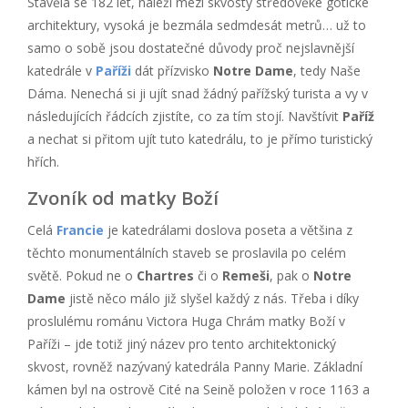
Stavěla se 182 let, náleží mezi skvosty středověké gotické
architektury, vysoká je bezmála sedmdesát metrů… už to
samo o sobě jsou dostatečné důvody proč nejslavnější
katedrále v
Paříži
dát přízvisko
Notre Dame
, tedy Naše
Dáma. Nenechá si ji ujít snad žádný pařížský turista a vy v
následujících řádcích zjistíte, co za tím stojí. Navštívit
Paříž
a nechat si přitom ujít tuto katedrálu, to je přímo turistický
hřích.
Zvoník od matky Boží
Celá
Francie
je katedrálami doslova poseta a většina z
těchto monumentálních staveb se proslavila po celém
světě. Pokud ne o
Chartres
či o
Remeši
, pak o
Notre
Dame
jistě něco málo již slyšel každý z nás. Třeba i díky
proslulému románu Victora Huga Chrám matky Boží v
Paříži – jde totiž jiný název pro tento architektonický
skvost, rovněž nazývaný katedrála Panny Marie. Základní
kámen byl na ostrově Cité na Seině položen v roce 1163 a