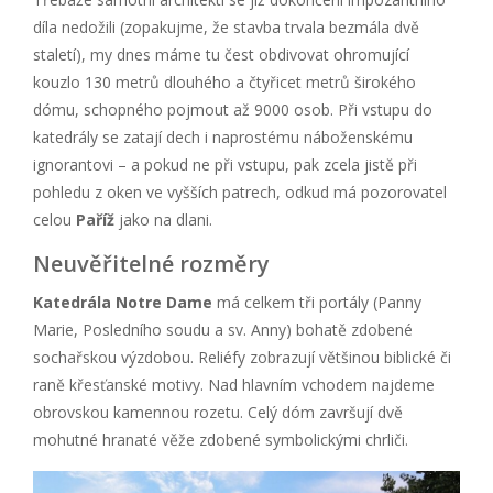
díla nedožili (zopakujme, že stavba trvala bezmála dvě
staletí), my dnes máme tu čest obdivovat ohromující
kouzlo 130 metrů dlouhého a čtyřicet metrů širokého
dómu, schopného pojmout až 9000 osob. Při vstupu do
katedrály se zatají dech i naprostému náboženskému
ignorantovi – a pokud ne při vstupu, pak zcela jistě při
pohledu z oken ve vyšších patrech, odkud má pozorovatel
celou
Paříž
jako na dlani.
Neuvěřitelné rozměry
Katedrála Notre Dame
má celkem tři portály (Panny
Marie, Posledního soudu a sv. Anny) bohatě zdobené
sochařskou výzdobou. Reliéfy zobrazují většinou biblické či
raně křesťanské motivy. Nad hlavním vchodem najdeme
obrovskou kamennou rozetu. Celý dóm završují dvě
mohutné hranaté věže zdobené symbolickými chrliči.