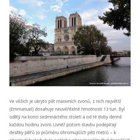
Ve věžích je ukryto pět masivních zvonů, z nich největší
(Emmanuel) dosahuje neuvěřitelné hmotnosti 13 tun. Byl
odlitý na konci sedmnáctého století a od té doby denně
každou hodinu zvoní. Uvnitř potom stavbu podepírají
desítky pilířů (o průměru ohromujících pěti metrů – k