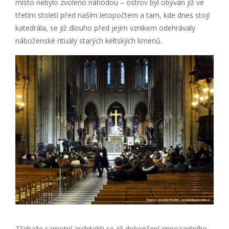
místo nebylo zvoleno náhodou – ostrov byl obýván již ve
třetím století před naším letopočtem a tam, kde dnes stojí
katedrála, se již dlouho před jejím vznikem odehrávaly
náboženské rituály starých keltských kmenů.
Třebaže samotní architekti se již dokončení impozantního