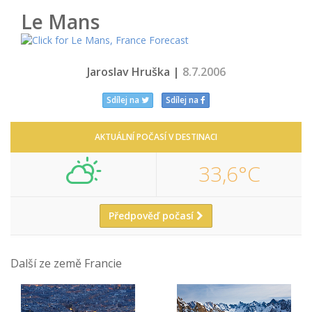
Le Mans
Jaroslav Hruška |
8.7.2006
Sdílej na
Sdílej na
AKTUÁLNÍ POČASÍ V DESTINACI
33,6°C
Předpověď počasí
Další ze země Francie