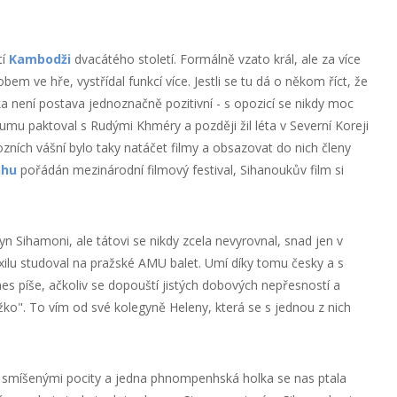
tí
Kambodži
dvacátého století. Formálně vzato král, ale za více
bem ve hře, vystřídal funkcí více. Jestli se tu dá o někom říct, že
eka není postava jednoznačně pozitivní - s opozicí se nikdy moc
umu paktoval s Rudými Khméry a později žil léta v Severní Koreji
iozních vášní bylo taky natáčet filmy a obsazovat do nich členy
nhu
pořádán mezinárodní filmový festival, Sihanoukův film si
yn Sihamoni, ale tátovi se nikdy zcela nevyrovnal, snad jen v
 exilu studoval na pražské AMU balet. Umí díky tomu česky a s
 píše, ačkoliv se dopouští jistých dobových nepřesností a
ko". To vím od své kolegyně Heleny, která se s jednou z nich
 smíšenými pocity a jedna phnompenhská holka se nas ptala