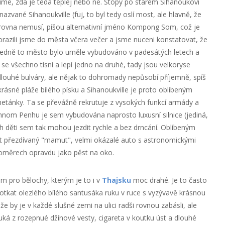
víme, zda je teda teplej nebo ne. Stopy po starém Sihanoukovi
azvané Sihanoukville (fuj, to byl tedy oslí most, ale hlavně, že
zrovna nemusí, píšou alternativní jméno Kompong Som, což je
razili jsme do města včera večer a jsme nuceni konstatovat, že
 předně to město bylo uměle vybudováno v padesátých letech a
 se všechno tísní a lepí jedno na druhé, tady jsou velkoryse
dlouhé bulváry, ale nějak to dohromady nepůsobí příjemně, spíš
krásné pláže bílého písku a Sihanoukville je proto oblíbeným
ánky. Ta se převážně rekrutuje z vysokých funkcí armády a
Phnom Penhu je sem vybudována naprosto luxusní silnice (jediná,
ich děti sem tak mohou jezdit rychle a bez drncání. Oblíbeným
t přezdívaný "mamut", velmi okázalé auto s astronomickými
poměrech opravdu jako pěst na oko.
em pro bělochy, kterým je to i v
Thajsku
moc drahé. Je to často
otkat olezlého bílého santusáka ruku v ruce s vyzývavě krásnou
e by je v každé slušné zemi na ulici radši rovnou zabásli, ale
ouká z rozepnué džínové vesty, cigareta v koutku úst a dlouhé