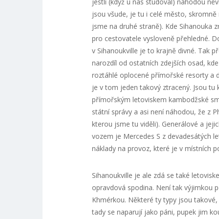
jestli (když u nás studoval) náhodou ne
jsou všude, je tu i celé město, skromně n
jsme na druhé straně). Kde Sihanouka 
pro cestovatele vysloveně přehledné. Do
v Sihanoukville je to krajně divné. Tak
narozdíl od ostatních zdejších osad, kde
roztáhlé oplocené přímořské resorty a 
je v tom jeden takový ztracený. Jsou tu 
přímořským letoviskem kambodžské smet
státní správy a asi není náhodou, že z 
kterou jsme tu viděli). Generálové a jej
vozem je Mercedes S z devadesátých le
náklady na provoz, které je v místních 
Sihanoukville je ale zdá se také letovisk
opravdová spodina. Není tak výjimkou p
Khmérkou. Některé ty typy jsou takové, ž
tady se naparují jako páni, pupek jim k