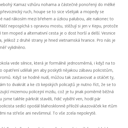
obě nebohý Kamaz vzhůru nohama a částečně ponořený do mělké
 převoznický ruch, houpe se to sice všelijak a mopedy se
né nad rákosím mezi břehem a úzkou palubou, ale nakonec to
lášť nepospíchá s opravou mostu, stěžují si jen v Kepu, protože
 ten moped a alternativní cesta je o dost horší a delší. Vesnice
, jelikož z druhé strany je hned vietnamská hranice. Pro nás je
měř vylidněno.
ola vede silnice, která je formálně jednosměrná, i když na to
o opatření udělali jen aby poskytli nějakou zábavu policistům,
 stromů. Když se hodně nudí, můžou tak zastavovat a otáčet ty,
 to dvakrát a ke cti kepských policajtů je nutno říct, že se to
zující mizernou policejní mzdu, což je tu jinak poměrně běžná
me takhle párkrát stavěli, řidič vyběhl ven, hodil pár
olicista sedící opodál blahosklonně přiložil ukazováček ke rtům
dmi na střeše ani nevšimnul. To vše zcela nepokrytě.