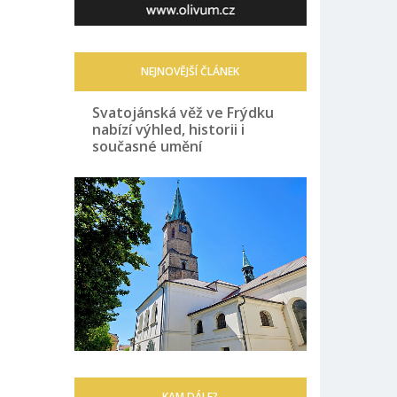
NEJNOVĚJŠÍ ČLÁNEK
Svatojánská věž ve Frýdku
nabízí výhled, historii i
současné umění
KAM DÁLE?