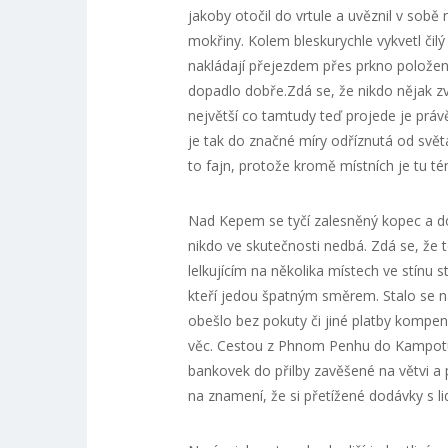
jakoby otočil do vrtule a uvěznil v s
mokřiny. Kolem bleskurychle vykvetl čilý
nakládají přejezdem přes prkno polože
dopadlo dobře.Zdá se, že nikdo nějak zv
největší co tamtudy teď projede je právě
je tak do značné míry odříznutá od světa
to fajn, protože kromě místních je tu té
Nad Kepem se tyčí zalesněný kopec a dok
nikdo ve skutečnosti nedbá. Zdá se, že t
lelkujícím na několika místech ve stínu
kteří jedou špatným směrem. Stalo se nám
obešlo bez pokuty či jiné platby kompen
věc. Cestou z Phnom Penhu do Kampotu js
bankovek do přilby zavěšené na větvi a p
na znamení, že si přetížené dodávky s li