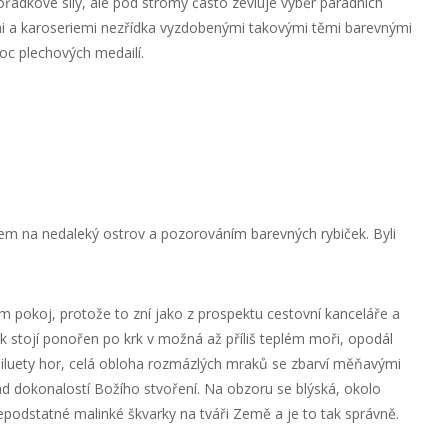
pořádkové síly, ale pod stromy často zevluje výběr parádních
i a karoseriemi nezřídka vyzdobenými takovými těmi barevnými
oc plechových medailí.
etem na nedaleký ostrov a pozorováním barevných rybiček. Byli
dám pokoj, protože to zní jako z prospektu cestovní kanceláře a
ěk stojí ponořen po krk v možná až příliš teplém moři, opodál
 siluety hor, celá obloha rozmázlých mraků se zbarví měňavými
 dokonalostí Božího stvoření. Na obzoru se blýská, okolo
nepodstatné malinké škvarky na tváři Země a je to tak správně.