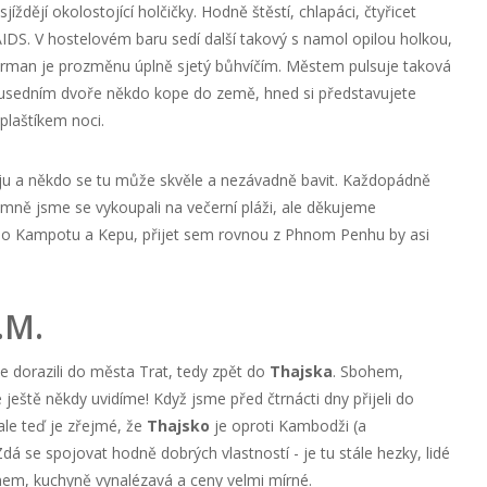
ždějí okolostojící holčičky. Hodně štěstí, chlapáci, čtyřicet
DS. V hostelovém baru sedí další takový s namol opilou holkou,
arman je prozměnu úplně sjetý bůhvíčím. Městem pulsuje taková
sousedním dvoře někdo kope do země, hned si představujete
plaštíkem noci.
u a někdo se tu může skvěle a nezávadně bavit. Každopádně
ně jsme se vykoupali na večerní pláži, ale děkujeme
y do Kampotu a Kepu, přijet sem rovnou z Phnom Penhu by asi
.M.
ile dorazili do města Trat, tedy zpět do
Thajska
. Sbohem,
e ještě někdy uvidíme! Když jsme před čtrnácti dny přijeli do
 ale teď je zřejmé, že
Thajsko
je oproti Kambodži (a
á se spojovat hodně dobrých vlastností - je tu stále hezky, lidé
em, kuchyně vynalézavá a ceny velmi mírné.