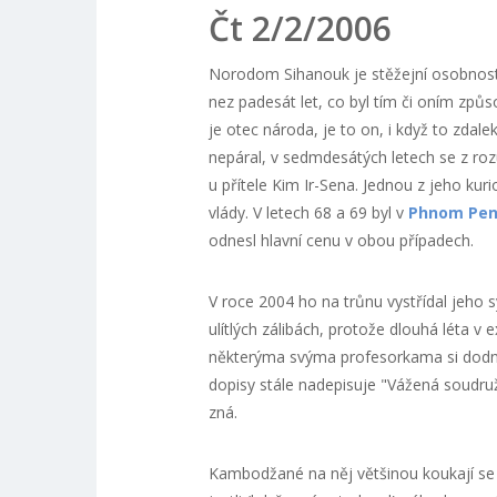
Čt 2/2/2006
Norodom Sihanouk je stěžejní osobnos
nez padesát let, co byl tím či oním způso
je otec národa, je to on, i když to zdal
nepáral, v sedmdesátých letech se z roz
u přítele Kim Ir-Sena. Jednou z jeho kur
vlády. V letech 68 a 69 byl v
Phnom Pe
odnesl hlavní cenu v obou případech.
V roce 2004 ho na trůnu vystřídal jeho s
ulítlých zálibách, protože dlouhá léta v
některýma svýma profesorkama si dodnes
dopisy stále nadepisuje "Vážená soudruž
zná.
Kambodžané na něj většinou koukají se