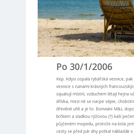
Po 30/1/2006
Kep. Kdysi ospalá rybářská vesnice, pak
vesnice s ruinami krásných francouzských
squatují místní, vzduchem létají hejna 
dřívka, mezi ně se nacpe sépie, chobotnič
dřevěné uhlí a je to. Bonviáni M&L dopo
brčkem a sladkou rýžovou (?) kaší pečen
půjčeném mopedu, protože na kola jsme 
cesty se před pár dny potkal náklaďák s