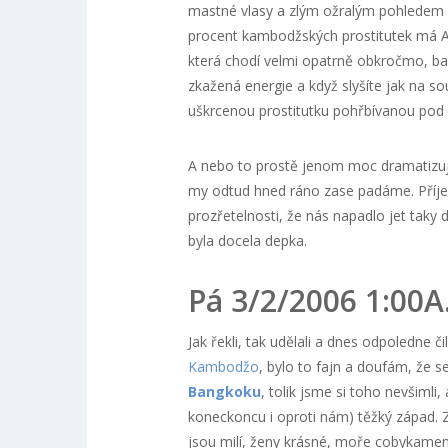
mastné vlasy a zlým ožralým pohledem sjí
procent kambodžských prostitutek má AI
která chodí velmi opatrně obkročmo, b
zkažená energie a když slyšíte jak na 
uškrcenou prostitutku pohřbívanou pod 
A nebo to prostě jenom moc dramatizuj
my odtud hned ráno zase padáme. Příjem
prozřetelnosti, že nás napadlo jet tak
byla docela depka.
Pá 3/2/2006 1:00A
Jak řekli, tak udělali a dnes odpoledne č
Kambodžo
, bylo to fajn a doufám, že s
Bangkoku
, tolik jsme si toho nevšimli,
koneckoncu i oproti nám) těžký západ. Zd
jsou milí, ženy krásné, moře cobykamen