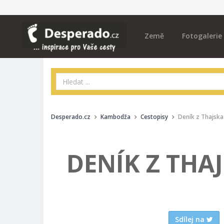
Země
Fotogalerie
Desperado.cz
Kambodža
Cestopisy
Deník z Thajska
DENÍK Z THA
Sdílej na