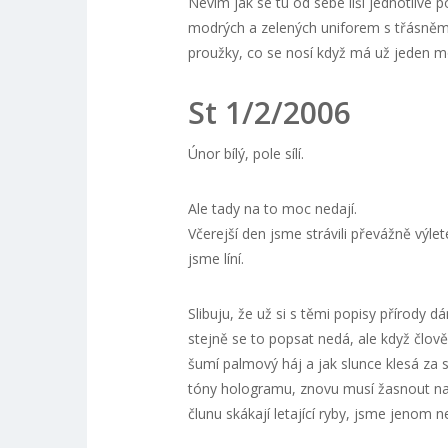
Nevím jak se tu od sebe liší jednotlivé 
modrých a zelených uniforem s třásněm
proužky, co se nosí když má už jeden m
St 1/2/2006
Únor bílý, pole sílí.
Ale tady na to moc nedají.
Včerejší den jsme strávili převážně výl
jsme líní.
Slibuju, že už si s těmi popisy přírody 
stejně se to popsat nedá, ale když člov
šumí palmový háj a jak slunce klesá za
tóny hologramu, znovu musí žasnout nad
člunu skákají letající ryby, jsme jenom 