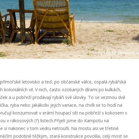
 přímořské letovisko a teď, po občanské válce, ospalá rybářská
 koloniálních vil. V nich, často ozobaných dírami po kulkách,
vážek a u pobřeží prodávají rybáři své úlovky. To se vezmou dvě
ka, ryba nebo jakákoliv jejich variace, na chvíli se to hodí na
ručují konzumovat v erární houpací síti na pobřeží s kokosem s
ou v rákosových (?) listech.Přijeli jsme do Kampotu na
si nakonec v tom vedru netroufli. Na mostu asi ve třetině
 něčím podobně těžkým, stará konstrukce povolila, celý most se