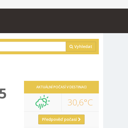
Vyhledat
5
AKTUÁLNÍ POČASÍ V DESTINACI
30,6°C
Předpověď počasí