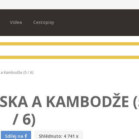
Videa
Cestopisy
 a Kambodže (5 / 6)
JSKA A KAMBODŽE (
/ 6)
Sdílej na
Shlédnuto:
4 741 x