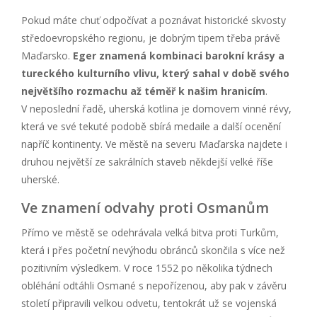
Pokud máte chuť odpočívat a poznávat historické skvosty
středoevropského regionu, je dobrým tipem třeba právě
Maďarsko.
Eger znamená kombinaci barokní krásy a
tureckého kulturního vlivu, který sahal v době svého
největšího rozmachu až téměř k našim hranicím
.
V neposlední řadě, uherská kotlina je domovem vinné révy,
která ve své tekuté podobě sbírá medaile a další ocenění
napříč kontinenty. Ve městě na severu Maďarska najdete i
druhou největší ze sakrálních staveb někdejší velké říše
uherské.
Ve znamení odvahy proti Osmanům
Přímo ve městě se odehrávala velká bitva proti Turkům,
která i přes početní nevýhodu obránců skončila s více než
pozitivním výsledkem. V roce 1552 po několika týdnech
obléhání odtáhli Osmané s nepořízenou, aby pak v závěru
století připravili velkou odvetu, tentokrát už se vojenská