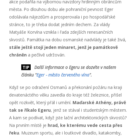
akce podařila na výbornou navzdory hrdinným obráncům
města. Po dlouhou dobu ale pohraniční pevnost Eger
odolávala nájezdům a prosperovala i po hospodářské
stránce, to je třeba dodat jedním dechem. Za vlády
Matyáše Korvína vznikla i řada zdejších renesančních
skvostů. Památka na dobu osmanské nadvlády je také živá,
stále ještě stojí jeden minaret, jenž je památkově
chráněn
a pečlivě udržován.
TIP
Další informace o Egeru se dozvíte v našem
článku "
Eger - město červeného vína
".
Když se po odražení Osmanů a překonání požáru na kraji
devatenáctého věku zavedla do kraje též železnice, přišel
opět rozkvět, který přál i umění.
Maďarské Athény, právě
tak se říkalo Egeru
, jenž se stával i studentským městem.
A kam se podívat, když jste lační architektonických skvostů?
Na prvním místě je
hrad, ke kterému vede cesta přes
řeku
. Muzeum sportu, ale i loutkové divadlo, katakomby,