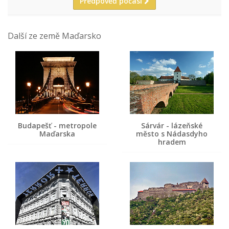
Předpověď počasí
Další ze země Maďarsko
Budapešť - metropole
Sárvár - lázeňské
Maďarska
město s Nádasdyho
hradem