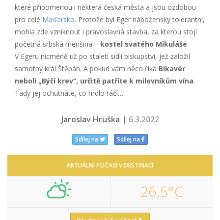
které připomenou i některá česká města a jsou ozdobou
pro celé
Maďarsko
. Protože byl Eger nábožensky tolerantní,
mohla zde vzniknout i pravoslavná stavba, za kterou stojí
početná srbská menšina –
kostel svatého Mikuláše
.
V Egeru nicméně už po staletí sídlí biskupství, jež založil
samotný král Štěpán. A pokud vám něco říká
Bikavér
neboli „Býčí krev“, určitě patříte k milovníkům vína
.
Tady jej ochutnáte, co hrdlo ráčí…
Jaroslav Hruška |
6.3.2022
Sdílej na
Sdílej na
AKTUÁLNÍ POČASÍ V DESTINACI
26,5°C