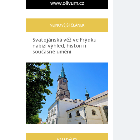
NEJNOVĚJŠÍ ČLÁNEK
Svatojánská věž ve Frýdku
nabízí výhled, historii i
současné umění
KAM DÁLE?