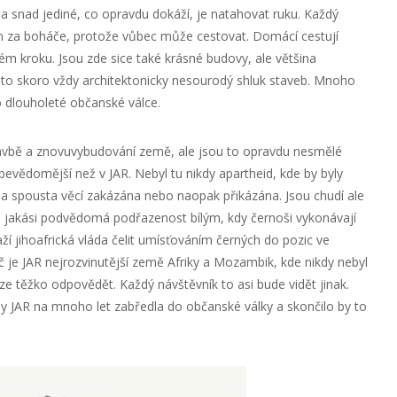
 a snad jediné, co opravdu dokáží, je natahovat ruku. Každý
n za boháče, protože vůbec může cestovat. Domácí cestují
ém kroku. Jsou zde sice také krásné budovy, ale většina
e to skoro vždy architektonicky nesourodý shluk staveb. Mnoho
 dlouholeté občanské válce.
tavbě a znovuvybudování země, ale jsou to opravdu nesmělé
bevědomější než v JAR. Nebyl tu nikdy apartheid, kde by byly
 a spousta věcí zakázána nebo naopak přikázána. Jsou chudí ale
řád jakási podvědomá podřazenost bílým, kdy černoši vykonávají
í jihoafrická vláda čelit umísťováním černých do pozic ve
 je JAR nejrozvinutější země Afriky a Mozambik, kde nikdy nebyl
ze těžko odpovědět. Každý návštěvník to asi bude vidět jinak.
 by JAR na mnoho let zabředla do občanské války a skončilo by to