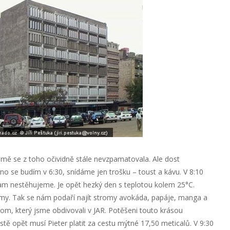
mě se z toho očividně stále nevzpamatovala. Ale dost
no se budím v 6:30, snídáme jen trošku – toust a kávu. V 8:10
am nestěhujeme. Je opět hezký den s teplotou kolem 25°C.
my. Tak se nám podaří najít stromy avokáda, papáje, manga a
rom, který jsme obdivovali v JAR. Potěšeni touto krásou
tě opět musí Pieter platit za cestu mýtné 17,50 meticalů. V 9:30