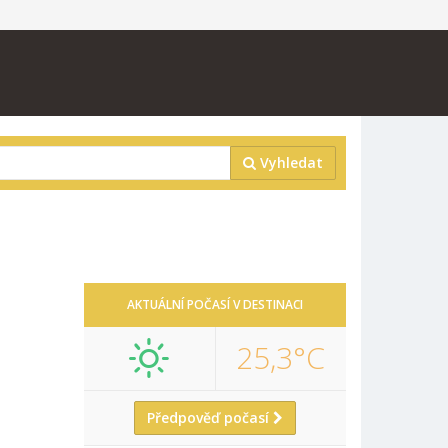
Vyhledat
AKTUÁLNÍ POČASÍ V DESTINACI
25,3°C
Předpověď počasí