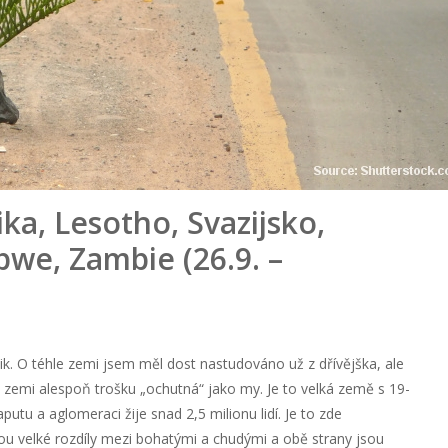
ika, Lesotho, Svazijsko,
we, Zambie (26.9. –
k. O téhle zemi jsem měl dost nastudováno už z dřívějška, ale
o zemi alespoň trošku „ochutná“ jako my. Je to velká země s 19-
utu a aglomeraci žije snad 2,5 milionu lidí. Je to zde
sou velké rozdíly mezi bohatými a chudými a obě strany jsou