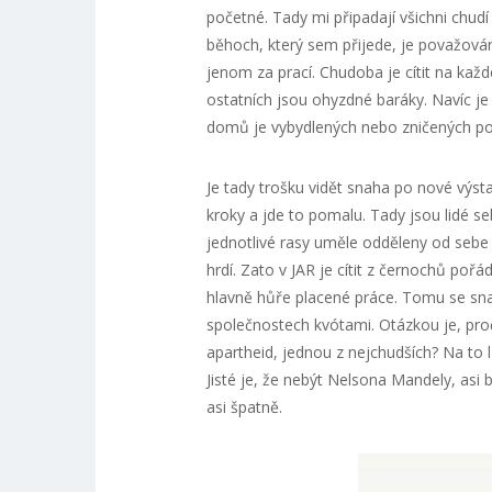
početné. Tady mi připadají všichni chudí
běhoch, který sem přijede, je považová
jenom za prací. Chudoba je cítit na každ
ostatních jsou ohyzdné baráky. Navíc j
domů je vybydlených nebo zničených po
Je tady trošku vidět snaha po nové výs
kroky a jde to pomalu. Tady jsou lidé se
jednotlivé rasy uměle odděleny od sebe
hrdí. Zato v JAR je cítit z černochů po
hlavně hůře placené práce. Tomu se snaž
společnostech kvótami. Otázkou je, proč
apartheid, jednou z nejchudších? Na to l
Jisté je, že nebýt Nelsona Mandely, asi
asi špatně.