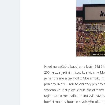
Hned na začátku kupujeme krásné bílé 
200. Je zde jediné místo, kde vidím v M
je nehorázné a tak holt z Mosambiku m
pohledy ukáže. Jsou to obrázky jen pro
stařena kouřící jakýsi čibuk. No otřesn
rajčat za 10 meticalů, krásná vyřezáva
hovězí maso v housce s volským okem po 3