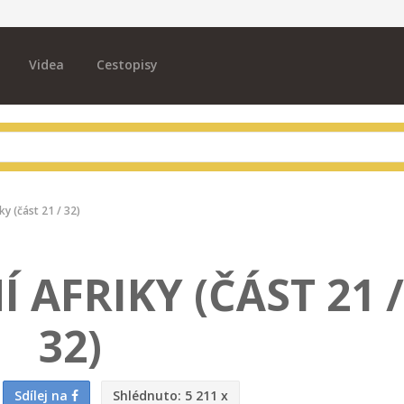
Videa
Cestopisy
iky (část 21 / 32)
Í AFRIKY (ČÁST 21 /
32)
Sdílej na
Shlédnuto:
5 211 x