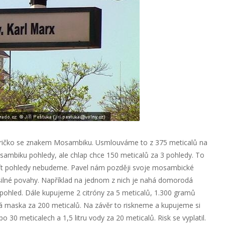
tričko se znakem Mosambiku. Usmlouváme to z 375 meticalů na
osambiku pohledy, ale chlap chce 150 meticalů za 3 pohledy. To
ít pohledy nebudeme. Pavel nám později svoje mosambické
 silné povahy. Například na jednom z nich je nahá domorodá
ý pohled. Dále kupujeme 2 citróny za 5 meticalů, 1.300 gramů
ná maska za 200 meticalů. Na závěr to riskneme a kupujeme si
0 meticalech a 1,5 litru vody za 20 meticalů. Risk se vyplatil.