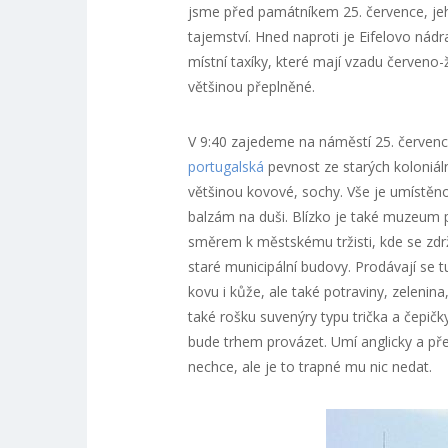
jsme před památníkem 25. července, j
tajemství. Hned naproti je Eifelovo ná
místní taxíky, které mají vzadu červeno-žl
většinou přeplněné.
V 9:40 zajedeme na náměstí 25. července
portugalská
pevnost ze starých koloniáln
většinou kovové, sochy. Vše je umístěno
balzám na duši. Blízko je také muzeum
směrem k městskému tržisti, kde se zdrží
staré municipální budovy. Prodávají se 
kovu i kůže, ale také potraviny, zelenin
také rošku suvenýry typu trička a čepič
bude trhem provázet. Umí anglicky a pře
nechce, ale je to trapné mu nic nedat.