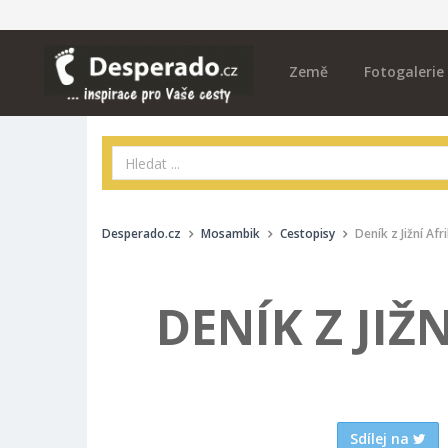
Země
Fotogalerie
Desperado.cz
Mosambik
Cestopisy
Deník z Jižní Afr
DENÍK Z JIŽN
Sdílej na