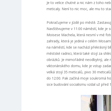
Je to velice chutné a nic nám z toho n
meticaly. Není to nic moc, ale mu to sta
Pokračujeme v jízdě po městě. Zastavuj
Navštěvujeme v 11:00 náměstí, kde je 
Moisese Machela, která nesmí v mé foto
zahrady, která je jediná v celém Mosambi
na náměstí, kde se nachází překrásný bíl
městské radnici, která také stojí za shl
obrázků. Je mimořádně neodbytný, ale 
viktoriánského domu, kde je vstup zadar
velká stojí 35 meticalů, pivo 30 metical
do 12:00. Pak začíná moje soukromá h
sice budování socialismu vzdal už před 1