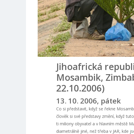
Jihoafrická republ
Mosambik, Zimbab
22.10.2006)
13. 10. 2006, pátek
Co si představit, když se řekne Mosambi
člověk si své představy změní, když tut
ti miliony obyvatel a v hlavním městě Map
diametrálně jiné, než třeba v JAR, kde j