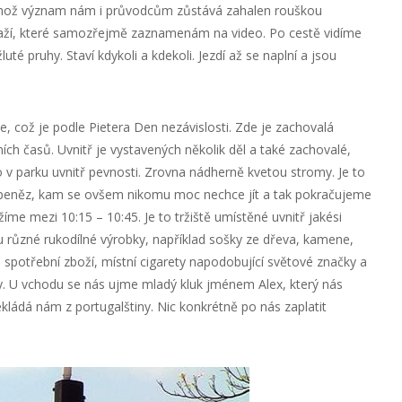
ehož význam nám i průvodcům zůstává zahalen rouškou
draží, které samozřejmě zaznamenám na video. Po cestě vidíme
uté pruhy. Staví kdykoli a kdekoli. Jezdí až se naplní a jsou
, což je podle Pietera Den nezávislosti. Zde je zachovalá
ích časů. Uvnitř je vystavených několik děl a také zachovalé,
 v parku uvnitř pevnosti. Zrovna nádherně kvetou stromy. Je to
 peněz, kam se ovšem nikomu moc nechce jít a tak pokračujeme
me mezi 10:15 – 10:45. Je to tržiště umístěné uvnitř jakési
tu různé rukodílné výrobky, například sošky ze dřeva, kamene,
a, spotřební zboží, místní cigarety napodobující světové značky a
ky. U vchodu se nás ujme mladý kluk jménem Alex, který nás
kládá nám z portugalštiny. Nic konkrétně po nás zaplatit