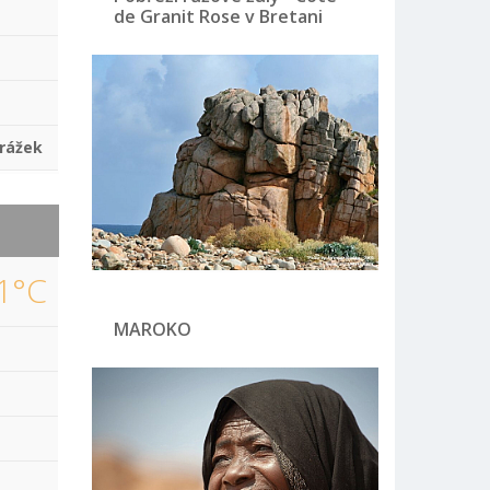
de Granit Rose v Bretani
rážek
1°C
MAROKO