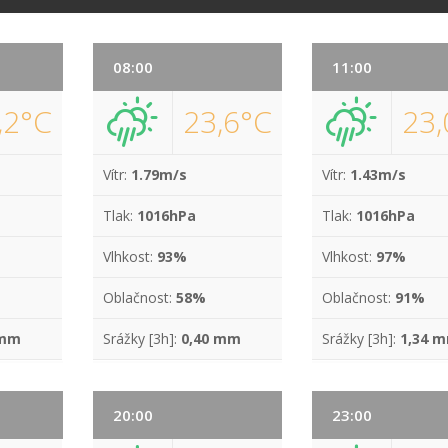
08:00
11:00
,2°C
23,6°C
23,
Vítr:
1.79m/s
Vítr:
1.43m/s
Tlak:
1016hPa
Tlak:
1016hPa
Vlhkost:
93%
Vlhkost:
97%
Oblačnost:
58%
Oblačnost:
91%
 mm
Srážky [3h]:
0,40 mm
Srážky [3h]:
1,34 
20:00
23:00