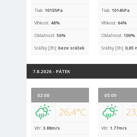
Tlak:
1015hPa
Tlak:
1014hPa
Vlhkost:
48%
Vlhkost:
64%
Oblačnost:
56%
Oblačnost:
100%
Srážky [3h]:
beze srážek
Srážky [3h]:
0,65
7.8.2026 - PÁTEK
02:00
05:00
26,4°C
23
Vítr:
3.88m/s
Vítr:
1.77m/s