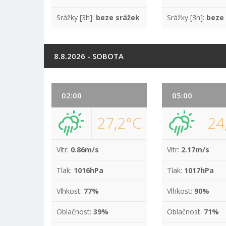
Srážky [3h]:
beze srážek
Srážky [3h]:
beze
8.8.2026 - SOBOTA
02:00
05:00
27,2°C
24
Vítr:
0.86m/s
Vítr:
2.17m/s
Tlak:
1016hPa
Tlak:
1017hPa
Vlhkost:
77%
Vlhkost:
90%
Oblačnost:
39%
Oblačnost:
71%