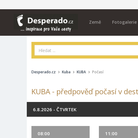
Země
Fotogalerie
Desperado.cz
Kuba
KUBA
Počasí
KUBA - předpověď počasí v dest
6.8.2026 - ČTVRTEK
08:00
11:00