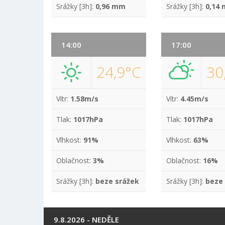
Srážky [3h]:
0,96 mm
Srážky [3h]:
0,14
14:00
17:00
24,9°C
30
Vítr:
1.58m/s
Vítr:
4.45m/s
Tlak:
1017hPa
Tlak:
1017hPa
Vlhkost:
91%
Vlhkost:
63%
Oblačnost:
3%
Oblačnost:
16%
Srážky [3h]:
beze srážek
Srážky [3h]:
beze
9.8.2026 - NEDĚLE