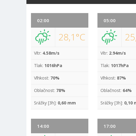
02:00
05:00
28,1°C
25
Vítr:
4.58m/s
Vítr:
2.94m/s
Tlak:
1016hPa
Tlak:
1017hPa
Vlhkost:
70%
Vlhkost:
87%
Oblačnost:
78%
Oblačnost:
64%
Srážky [3h]:
0,60 mm
Srážky [3h]:
0,10
14:00
17:00