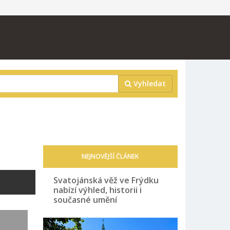
Vyhledat
NEJNOVĚJŠÍ ČLÁNEK
Svatojánská věž ve Frýdku
nabízí výhled, historii i
současné umění