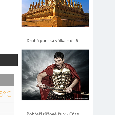
Druhá punská válka – díl 6
5°C
Pobřeží růžové žuly - Côte