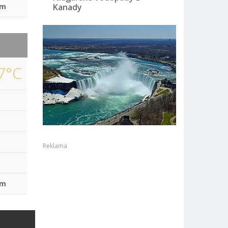
mm
Kanady
7°C
Reklama
mm