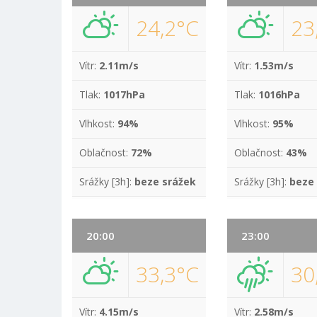
24,2°C
23
Vítr:
2.11m/s
Vítr:
1.53m/s
Tlak:
1017hPa
Tlak:
1016hPa
Vlhkost:
94%
Vlhkost:
95%
Oblačnost:
72%
Oblačnost:
43%
Srážky [3h]:
beze srážek
Srážky [3h]:
beze
20:00
23:00
33,3°C
30
Vítr:
4.15m/s
Vítr:
2.58m/s