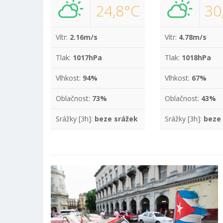
24,8°C
30
Vítr:
2.16m/s
Vítr:
4.78m/s
Tlak:
1017hPa
Tlak:
1018hPa
Vlhkost:
94%
Vlhkost:
67%
Oblačnost:
73%
Oblačnost:
43%
Srážky [3h]:
beze srážek
Srážky [3h]:
beze