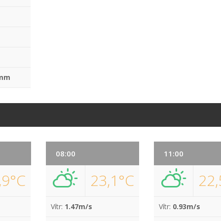
 mm
08:00
11:00
,9°C
23,1°C
22,
Vítr:
1.47m/s
Vítr:
0.93m/s