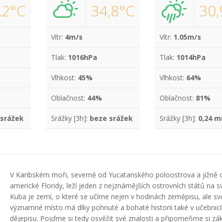
,2°C
34,8°C
30,
Vítr:
4m/s
Vítr:
1.05m/s
Tlak:
1016hPa
Tlak:
1014hPa
Vlhkost:
45%
Vlhkost:
64%
Oblačnost:
44%
Oblačnost:
81%
 srážek
Srážky [3h]:
beze srážek
Srážky [3h]:
0,24 
V Karibském moři, severně od Yucatanského poloostrova a jižně 
americké Floridy, leží jeden z nejznámějších ostrovních států na s
Kuba je zemí, o které se učíme nejen v hodinách zeměpisu, ale sv
významné místo má díky pohnuté a bohaté historii také v učebnic
dějepisu. Pojďme si tedy osvěžit své znalosti a připomeňme si zák