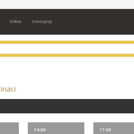
Videa
Cestopisy
inaci
14:00
17:00