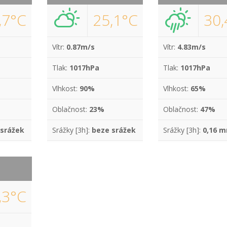
,7°C
25,1°C
30,
Vítr:
0.87m/s
Vítr:
4.83m/s
Tlak:
1017hPa
Tlak:
1017hPa
Vlhkost:
90%
Vlhkost:
65%
Oblačnost:
23%
Oblačnost:
47%
 srážek
Srážky [3h]:
beze srážek
Srážky [3h]:
0,16 
,3°C