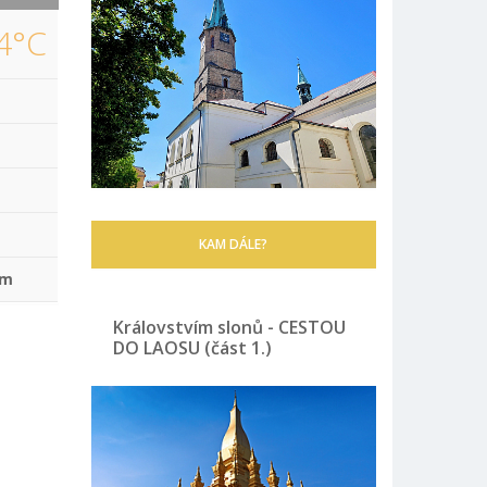
4°C
KAM DÁLE?
mm
Královstvím slonů - CESTOU
DO LAOSU (část 1.)