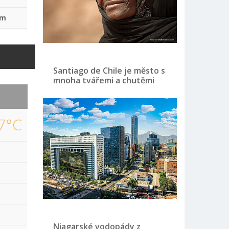
mm
Santiago de Chile je město s
mnoha tvářemi a chutěmi
7°C
Niagarské vodopády z