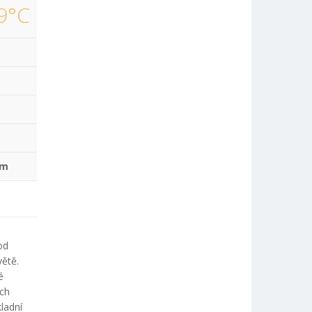
9°C
mm
od
větě.
é
ích
ladní