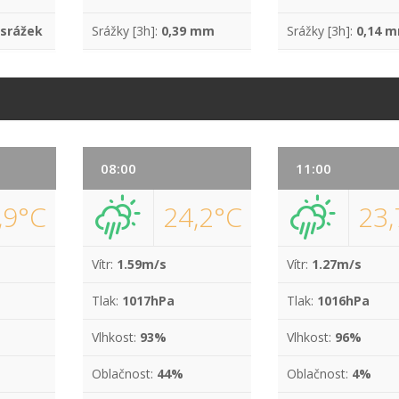
 srážek
Srážky [3h]:
0,39 mm
Srážky [3h]:
0,14 
08:00
11:00
,9°C
24,2°C
23,
Vítr:
1.59m/s
Vítr:
1.27m/s
Tlak:
1017hPa
Tlak:
1016hPa
Vlhkost:
93%
Vlhkost:
96%
Oblačnost:
44%
Oblačnost:
4%