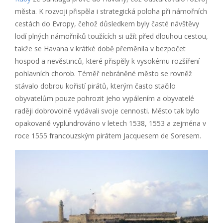
města. K rozvoji přispěla i strategická poloha při námořních
cestách do Evropy, čehož důsledkem byly časté návštěvy
lodí plných námořníků toužících si užít před dlouhou cestou,
takže se Havana v krátké době přeměnila v bezpočet
hospod a nevěstinců, které přispěly k vysokému rozšíření
pohlavních chorob. Téměř nebráněné město se rovněž
stávalo dobrou kořistí pirátů, kterým často stačilo
obyvatelům pouze pohrozit jeho vypálením a obyvatelé
raději dobrovolně vydávali svoje cennosti. Město tak bylo
opakovaně vyplundrováno v letech 1538, 1553 a zejména v
roce 1555 francouzským pirátem Jacquesem de Soresem.