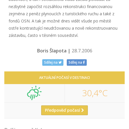
nezbytné započíst rozsáhlou rekonstrukci financovanou
zejména z peněz plynoucích z turistického ruchu a také z
fondů OSN. A tak je možné dnes vidět všude po městě
ostře kontrastující neudržovanou a nově rekonstruovanou
zástavbu, často v těsném sousedství.
Boris Šlapota |
28.7.2006
Sdílej na
Sdílej na
AKTUÁLNÍ POČASÍ V DESTINACI
30,4°C
Předpověď počasí