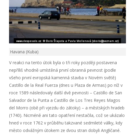
Havana (Kuba)
V reakci na tento útok byla o tři roky později postavena
nepříliš vhodně umístěná první obranná pevnost (podle
všeho první evropská kamenná stavba v Novém světě)
Castillo de la Real Fuerza (dnes u Plaza de Armas) po níž v
roce 1589 následovaly další dvě pevnosti – Castillo de San
Salvador de la Punta a Castillo de Los Tres Reyes Magos
del Morro (obě při vjezdu do zátoky) – a městských hradeb
(1740). Nicméně ani tato opatření nestačila, což se ukázalo
hned v roce 1762 v průběhu takzvané sedmileté války, kdy
město odvážným útokem ze dvou stran dobyli Angličané.