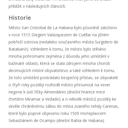
přiblížit v následujících článcích.
Historie
Město San Cristobal de La Habana bylo původně založeno
v roce 1515 Diegem Valázquezem de Cuéllar na jižním
pobřeží ostrova (nedaleko současného města Surgidero de
Batabanó). Vzhledem k tomu, že město bylo stíháno
mnoha pohromami zejména z důvodu jeho umístění v
bažinaté oblasti, která se stala zdrojem mnoha chorob
decimujících místní obyvatelstvo a také vzhledem k tomu,
že toto umístění postrádalo bezpečný přístav, se obyvatelé
o čtyři roky později rozhodli město přesunout na sever
nejprve k ústí říčky Almendáres (dnešní hranice mezi
čtvrtěmi Miramar a Vedado) a o několik měsíců později ke
skvěle chráněnému zálivu do místa zvaného tehdy Carenas,
které bylo poprvé objeveno roku 1509 mořeplavcem
Sebastiánem de Ocampo (dnešní Bahía de Habana).