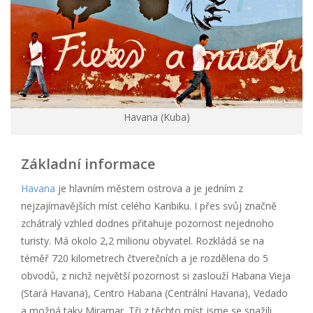
Havana (Kuba)
Základní informace
Havana
je hlavním městem ostrova a je jedním z
nejzajímavějších míst celého Karibiku. I přes svůj značně
zchátralý vzhled dodnes přitahuje pozornost nejednoho
turisty. Má okolo 2,2 milionu obyvatel. Rozkládá se na
téměř 720 kilometrech čtverečních a je rozdělena do 5
obvodů, z nichž největší pozornost si zaslouží Habana Vieja
(Stará Havana), Centro Habana (Centrální Havana), Vedado
a možná taky Miramar. Tři z těchto míst jsme se snažili