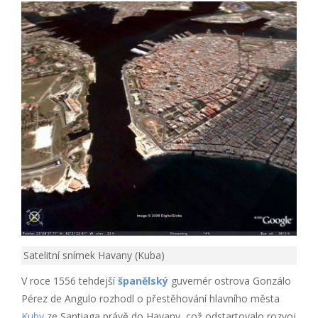
Satelitní snímek Havany (Kuba)
V roce 1556 tehdejší
španělský
guvernér ostrova Gonzálo
Pérez de Angulo rozhodl o přestěhování hlavního města
Kuby
ze Santiaga právě do Havany, což odstartovalo rozvoj