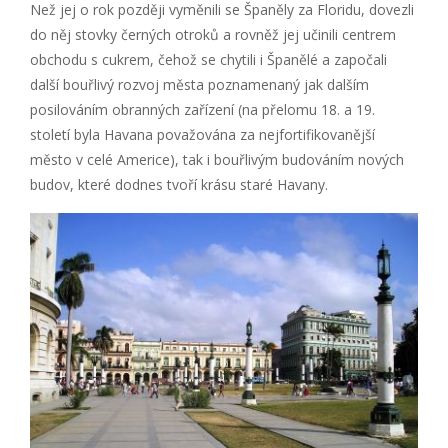
Než jej o rok později vyměnili se Španěly za Floridu, dovezli
do něj stovky černých otroků a rovněž jej učinili centrem
obchodu s cukrem, čehož se chytili i Španělé a započali
další bouřlivý rozvoj města poznamenaný jak dalším
posilováním obranných zařízení (na přelomu 18. a 19.
století byla Havana považována za nejfortifikovanější
město v celé Americe), tak i bouřlivým budováním nových
budov, které dodnes tvoří krásu staré Havany.