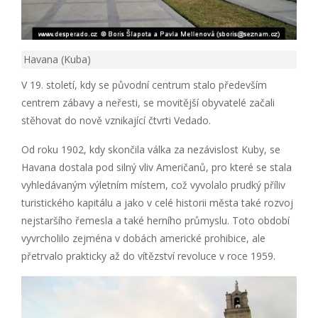
Havana (Kuba)
V 19. století, kdy se původní centrum stalo především
centrem zábavy a neřesti, se movitější obyvatelé začali
stěhovat do nově vznikající čtvrti Vedado.
Od roku 1902, kdy skončila válka za nezávislost Kuby, se
Havana dostala pod silný vliv Američanů, pro které se stala
vyhledávaným výletním místem, což vyvolalo prudký příliv
turistického kapitálu a jako v celé historii města také rozvoj
nejstaršího řemesla a také herního průmyslu. Toto období
vyvrcholilo zejména v dobách americké prohibice, ale
přetrvalo prakticky až do vítězství revoluce v roce 1959.