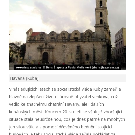
Havana (Kuba)
V následujících letech se socialistická vláda Kuby zaměřila
hlavně na zlepšení životní úrovně obyvatel venkova, což
vedlo ke značnému chátrání Havany, ale i dalších
kubánských měst. Koncem 20. století se však již zhoršující
situace stala neudržitelnou, což je dnes patrné na mnohých
jen silou vůle a s pomocí dřevěného bednění stojících
budovách, a tak i socialistická vláda začala pokládat za