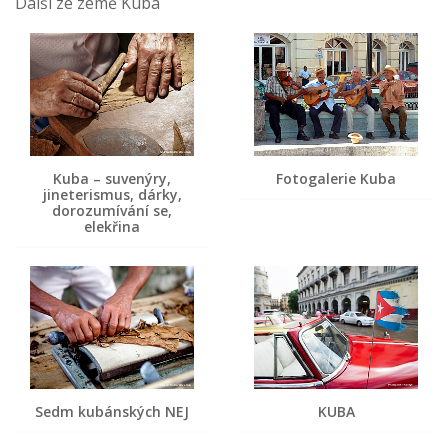
Další ze země Kuba
Kuba – suvenýry,
Fotogalerie Kuba
jineterismus, dárky,
dorozumívání se,
elekřina
Sedm kubánských NEJ
KUBA